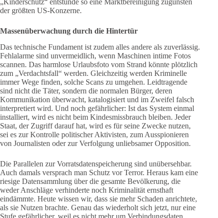
„Kinderschutz“ entstünde so eine Marktbereinigung zugunsten
der größten US-Konzerne.
Massenüberwachung durch die Hintertür
Das technische Fundament ist zudem alles andere als zuverlässig.
Fehlalarme sind unvermeidlich, wenn Maschinen intime Fotos
scannen. Das harmlose Urlaubsfoto vom Strand könnte plötzlich
zum „Verdachtsfall“ werden. Gleichzeitig werden Kriminelle
immer Wege finden, solche Scans zu umgehen. Leidtragende
sind nicht die Täter, sondern die normalen Bürger, deren
Kommunikation überwacht, katalogisiert und im Zweifel falsch
interpretiert wird. Und noch gefährlicher: Ist das System einmal
installiert, wird es nicht beim Kindesmissbrauch bleiben. Jeder
Staat, der Zugriff darauf hat, wird es für seine Zwecke nutzen,
sei es zur Kontrolle politischer Aktivisten, zum Ausspionieren
von Journalisten oder zur Verfolgung unliebsamer Opposition.
Die Parallelen zur Vorratsdatenspeicherung sind unübersehbar.
Auch damals versprach man Schutz vor Terror. Heraus kam eine
riesige Datensammlung über die gesamte Bevölkerung, die
weder Anschläge verhinderte noch Kriminalität ernsthaft
eindämmte. Heute wissen wir, dass sie mehr Schaden anrichtete,
als sie Nutzen brachte. Genau das wiederholt sich jetzt, nur eine
Stufe gefährlicher, weil es nicht mehr um Verbindungsdaten,