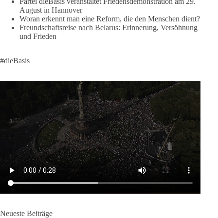
Partei dieBasis veranstaltet Friedensdemonstration am 29.
klares Bekenntnis zur militärischen Abschreckung und dazu
August in Hannover
die Forderung, der Iran dürfe keine Kernwaffe besitzen.
Woran erkennt man eine Reform, die den Menschen dient?
Freundschaftsreise nach Belarus: Erinnerung, Versöhnung
Und wo war der Austausch über eine friedensorientierte
und Frieden
Politik?
#dieBasis
🟩🟩🟦🟦🟥🟥🟧🟧
dieBasis fordert als einzige Partei in Deutschland den Austritt
aus der NATO. Ein Gipfel, der mehr nach Rüstungsdeal als
nach Friedenspolitik klingt, wird niemals Sicherheit schaffen,
ob nun in Deutschland oder weltweit.
Quelle:
https://www.tagesschau.de/ausland/asien/nato-
erklaerung-ankara-100.html
#dieBasis
#NATO
#Gipfeltreffen
#Frieden
#Sicherheit
664
137
66
Auf Facebook ansehen
Neueste Beiträge