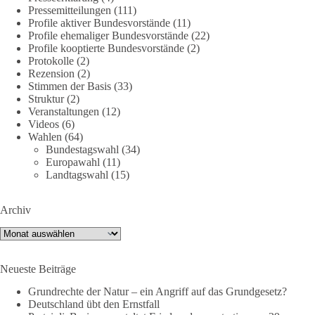
Pressemitteilungen
(111)
Profile aktiver Bundesvorstände
(11)
Profile ehemaliger Bundesvorstände
(22)
40
7
Auf Facebook ansehen
Profile kooptierte Bundesvorstände
(2)
Protokolle
(2)
DieBasis
Rezension
(2)
Stimmen der Basis
(33)
2 Tage(n) zuvor
Struktur
(2)
Veranstaltungen
(12)
⚡️ NATO-Gipfel in Ankara: Kriegskonferenz statt
Videos
(6)
Friedensgipfel!?
Wahlen
(64)
Bundestagswahl
(34)
Anfang Juli 2026 trafen sich 32 Bündnisstaaten sowie deren
Europawahl
(11)
Staats- und Regierungschefs zum NATO-Gipfel in der Türkei.
Landtagswahl
(15)
Von der NATO wird behauptet, sie sei das wichtigste
Verteidigungsbündnis der Welt und ein Garant für Sicherheit.
Archiv
Archiv
Die Gipfelerklärung liest sich jedoch wie ein Protokoll einer
industriellen Kriegskonferenz:
Neueste Beiträge
Neue Milliardenhilfen für die Ukraine, neue Verpflichtungen
Grundrechte der Natur – ein Angriff auf das Grundgesetz?
für Europa, gigantische Rüstungsdeals, Ausbau der
Deutschland übt den Ernstfall
Verteidigungsindustrie, Modernisierung der Streitkräfte, ein