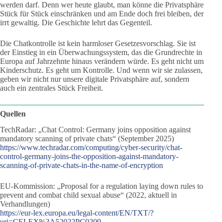
werden darf. Denn wer heute glaubt, man könne die Privatsphäre
Stück für Stück einschränken und am Ende doch frei bleiben, der
irrt gewaltig. Die Geschichte lehrt das Gegenteil.
Die Chatkontrolle ist kein harmloser Gesetzesvorschlag. Sie ist
der Einstieg in ein Überwachungssystem, das die Grundrechte in
Europa auf Jahrzehnte hinaus verändern würde. Es geht nicht um
Kinderschutz. Es geht um Kontrolle. Und wenn wir sie zulassen,
geben wir nicht nur unsere digitale Privatsphäre auf, sondern
auch ein zentrales Stück Freiheit.
Quellen
TechRadar: „Chat Control: Germany joins opposition against
mandatory scanning of private chats“ (September 2025)
https://www.techradar.com/computing/cyber-security/chat-
control-germany-joins-the-opposition-against-mandatory-
scanning-of-private-chats-in-the-name-of-encryption
EU-Kommission: „Proposal for a regulation laying down rules to
prevent and combat child sexual abuse“ (2022, aktuell in
Verhandlungen)
https://eur-lex.europa.eu/legal-content/EN/TXT/?
uri=CELEX%3A52022PC0209