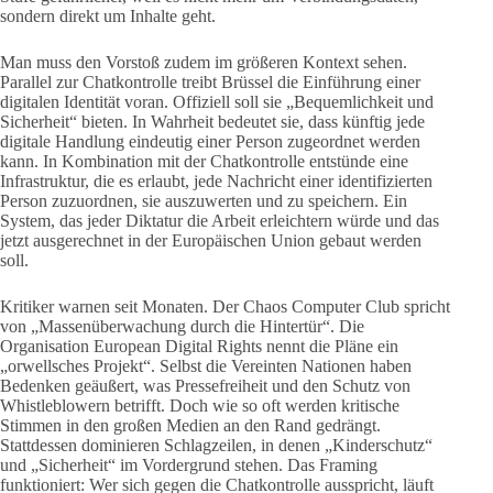
sondern direkt um Inhalte geht.
Man muss den Vorstoß zudem im größeren Kontext sehen.
Parallel zur Chatkontrolle treibt Brüssel die Einführung einer
digitalen Identität voran. Offiziell soll sie „Bequemlichkeit und
Sicherheit“ bieten. In Wahrheit bedeutet sie, dass künftig jede
digitale Handlung eindeutig einer Person zugeordnet werden
kann. In Kombination mit der Chatkontrolle entstünde eine
Infrastruktur, die es erlaubt, jede Nachricht einer identifizierten
Person zuzuordnen, sie auszuwerten und zu speichern. Ein
System, das jeder Diktatur die Arbeit erleichtern würde und das
jetzt ausgerechnet in der Europäischen Union gebaut werden
soll.
Kritiker warnen seit Monaten. Der Chaos Computer Club spricht
von „Massenüberwachung durch die Hintertür“. Die
Organisation European Digital Rights nennt die Pläne ein
„orwellsches Projekt“. Selbst die Vereinten Nationen haben
Bedenken geäußert, was Pressefreiheit und den Schutz von
Whistleblowern betrifft. Doch wie so oft werden kritische
Stimmen in den großen Medien an den Rand gedrängt.
Stattdessen dominieren Schlagzeilen, in denen „Kinderschutz“
und „Sicherheit“ im Vordergrund stehen. Das Framing
funktioniert: Wer sich gegen die Chatkontrolle ausspricht, läuft