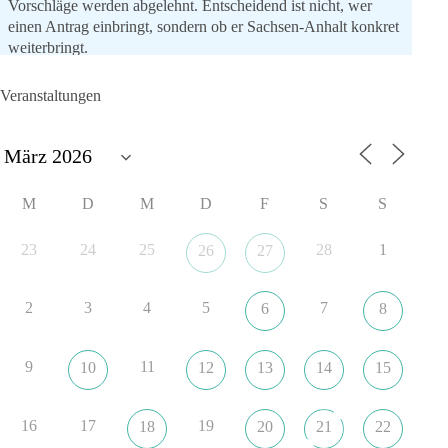
Vorschläge werden abgelehnt. Entscheidend ist nicht, wer
einen Antrag einbringt, sondern ob er Sachsen-Anhalt konkret
weiterbringt.
Keine automatische Zustimmung. Keine automatische
Ablehnung. Keine politische Verschmelzung.
Veranstaltungen
💬 Was ist dir wichtiger: feste Lager oder unabhängige
Entscheidungen? 👇
#dieBasis
#SachsenAnhalt
#Landtagswahl2026
#Kooperation
M
D
M
D
F
S
S
#Sachpolitik
23
24
25
28
1
26
27
6
2
Auf Facebook ansehen
2
3
4
5
7
6
8
DieBasis
24 Stunden zuvor
9
11
10
12
13
14
15
„Plandemie-Logik Reloaded“
16
17
19
18
20
21
22
Sie sagten immer und immer wieder: „Nur die Impfung rettet