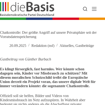
Zum
Inhalt
springen
Chatkontrolle: Der größte Angriff auf unsere Privatsphäre seit der
Vorratsdatenspeicherung
20.09.2025
Redaktion (nsf)
Aktuelles
,
Gastbeiträge
Gastbeitrag von Günther Burbach
Es klingt fürsorglich, fast harmlos. Wer könnte schon
dagegen sein, Kinder vor Missbrauch zu schützen? Mit
diesem moralischen Schutzschild treibt die Europäische
Union derzeit ein Projekt voran, das unsere digitale Welt für
immer verändern könnte: die sogenannte Chatkontrolle.
Offiziell soll sie helfen, Bilder und Videos von
Kindesmissbrauch im Netz aufzuspüren. In Wahrheit aber
bedeutet sie nichts anderes als die Abschaffung privater