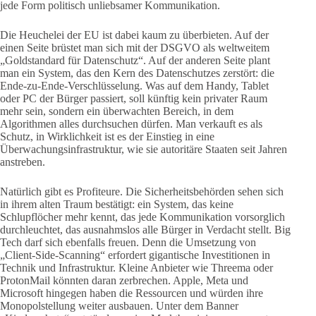
jede Form politisch unliebsamer Kommunikation.
Die Heuchelei der EU ist dabei kaum zu überbieten. Auf der
einen Seite brüstet man sich mit der DSGVO als weltweitem
„Goldstandard für Datenschutz“. Auf der anderen Seite plant
man ein System, das den Kern des Datenschutzes zerstört: die
Ende-zu-Ende-Verschlüsselung. Was auf dem Handy, Tablet
oder PC der Bürger passiert, soll künftig kein privater Raum
mehr sein, sondern ein überwachten Bereich, in dem
Algorithmen alles durchsuchen dürfen. Man verkauft es als
Schutz, in Wirklichkeit ist es der Einstieg in eine
Überwachungsinfrastruktur, wie sie autoritäre Staaten seit Jahren
anstreben.
Natürlich gibt es Profiteure. Die Sicherheitsbehörden sehen sich
in ihrem alten Traum bestätigt: ein System, das keine
Schlupflöcher mehr kennt, das jede Kommunikation vorsorglich
durchleuchtet, das ausnahmslos alle Bürger in Verdacht stellt. Big
Tech darf sich ebenfalls freuen. Denn die Umsetzung von
„Client-Side-Scanning“ erfordert gigantische Investitionen in
Technik und Infrastruktur. Kleine Anbieter wie Threema oder
ProtonMail könnten daran zerbrechen. Apple, Meta und
Microsoft hingegen haben die Ressourcen und würden ihre
Monopolstellung weiter ausbauen. Unter dem Banner