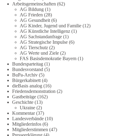
Arbeitsgemeinschaften
(62)
Die Energiewende ist bisher kein Erfolg, sondern ein teures,
AG Bildung
(1)
ineffizientes Unterfangen. Dies belegt eine Auswertung der
AG Frieden
(28)
NZZ, wonach die Energiewende den Strom nicht billiger,
AG Gesundheit
(6)
sondern teurer gemacht hat.
AG Kinder, Jugend und Familie
(12)
AG Künstliche Intelligenz
(1)
Quelle:
https://www.nzz.ch/der-andere-blick/fehlschlag-
AG Sachstandanfrage
(1)
AG Strategische Impulse
(6)
energiewende-warum-deutschland-trotz-rekordausbau-von-
AG Tierschutz
(2)
wind-und-sonnenkraft-weniger-strom-erzeugt-ld.10006607
AG Werte und Ziele
(2)
FAS Basisdemokratie Bayern
(1)
🟩🟩🟦🟦🟥🟥🟧🟧
Bundesparteitag
(1)
Bundesvorstand
(5)
„Wir brauchen dringend wettbewerbsfähige Energiepreise und
BuPa-Archiv
(5)
Bürgerkabinett
(4)
eine ideologiefreie Diskussion“, meint der Demokratie-
dieBasis analog
(16)
Bestatter.
Friedensdemonstration
(2)
Gastbeiträge
(162)
Wie siehst du das?
Geschichte
(13)
Ukraine
(2)
🤝 Jetzt Politik für die Menschen mitgestalten:
Kommentar
(37)
Landesverbände
(10)
https://diebasis.de/mitgliedschaft/
Mitgliederinfos
(6)
Mitgliederstimmen
(47)
#dieBasis
#energiewende
#strompreise
#wettbewerb
Presseerklärung
(4)