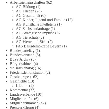
Arbeitsgemeinschaften
(62)
AG Bildung
(1)
Stimmen der dieBasis – heute mit dem „Demokratie-Bestatter“
AG Frieden
(28)
AG Gesundheit
(6)
Die Energiewende ist bisher kein Erfolg, sondern ein teures,
AG Kinder, Jugend und Familie
(12)
ineffizientes Unterfangen. Dies belegt eine Auswertung der
AG Künstliche Intelligenz
(1)
NZZ, wonach die Energiewende den Strom nicht billiger,
AG Sachstandanfrage
(1)
sondern teurer gemacht hat.
AG Strategische Impulse
(6)
AG Tierschutz
(2)
AG Werte und Ziele
(2)
Quelle:
https://www.nzz.ch/der-andere-blick/fehlschlag-
FAS Basisdemokratie Bayern
(1)
energiewende-warum-deutschland-trotz-rekordausbau-von-
Bundesparteitag
(1)
wind-und-sonnenkraft-weniger-strom-erzeugt-ld.10006607
Bundesvorstand
(5)
BuPa-Archiv
(5)
🟩🟩🟦🟦🟥🟥🟧🟧
Bürgerkabinett
(4)
dieBasis analog
(16)
Friedensdemonstration
(2)
„Wir brauchen dringend wettbewerbsfähige Energiepreise und
Gastbeiträge
(162)
eine ideologiefreie Diskussion“, meint der Demokratie-
Geschichte
(13)
Bestatter.
Ukraine
(2)
Kommentar
(37)
Wie siehst du das?
Landesverbände
(10)
Mitgliederinfos
(6)
Mitgliederstimmen
(47)
🤝 Jetzt Politik für die Menschen mitgestalten:
Presseerklärung
(4)