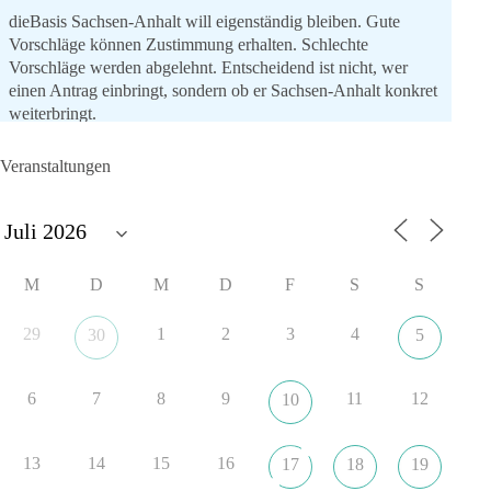
dieBasis Sachsen-Anhalt will eigenständig bleiben. Gute
Vorschläge können Zustimmung erhalten. Schlechte
Vorschläge werden abgelehnt. Entscheidend ist nicht, wer
einen Antrag einbringt, sondern ob er Sachsen-Anhalt konkret
weiterbringt.
Keine automatische Zustimmung. Keine automatische
Ablehnung. Keine politische Verschmelzung.
Veranstaltungen
💬 Was ist dir wichtiger: feste Lager oder unabhängige
Entscheidungen? 👇
#dieBasis
#SachsenAnhalt
#Landtagswahl2026
#Kooperation
M
D
M
D
F
S
S
#Sachpolitik
29
1
2
3
4
30
5
6
2
Auf Facebook ansehen
6
7
8
9
11
12
10
DieBasis
9 Stunden zuvor
13
14
15
16
17
18
19