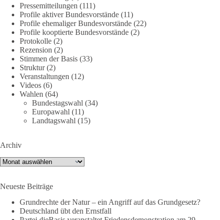
https://diebasis.de/mitgliedschaft/
Pressemitteilungen
(111)
Profile aktiver Bundesvorstände
(11)
#dieBasis
#energiewende
#strompreise
#wettbewerb
Profile ehemaliger Bundesvorstände
(22)
Profile kooptierte Bundesvorstände
(2)
Protokolle
(2)
Rezension
(2)
40
7
Auf Facebook ansehen
Stimmen der Basis
(33)
Struktur
(2)
Veranstaltungen
(12)
DieBasis
Videos
(6)
1 Tag zuvor
Wahlen
(64)
Bundestagswahl
(34)
⚡️ NATO-Gipfel in Ankara: Kriegskonferenz statt
Europawahl
(11)
Friedensgipfel!?
Landtagswahl
(15)
Anfang Juli 2026 trafen sich 32 Bündnisstaaten sowie deren
Archiv
Staats- und Regierungschefs zum NATO-Gipfel in der Türkei.
Von der NATO wird behauptet, sie sei das wichtigste
Archiv
Verteidigungsbündnis der Welt und ein Garant für Sicherheit.
Neueste Beiträge
Die Gipfelerklärung liest sich jedoch wie ein Protokoll einer
industriellen Kriegskonferenz:
Grundrechte der Natur – ein Angriff auf das Grundgesetz?
Deutschland übt den Ernstfall
Partei dieBasis veranstaltet Friedensdemonstration am 29.