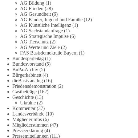
AG Bildung
(1)
Eine demokratische Gesellschaft lebt nicht davon, unbequeme
AG Frieden
(28)
Fragen zu vermeiden. Sie lebt davon, Fragen offen zu stellen
AG Gesundheit
(6)
AG Kinder, Jugend und Familie
(12)
und transparent zu beantworten.
AG Künstliche Intelligenz
(1)
AG Sachstandanfrage
(1)
dieBasis fordert deshalb weiterhin eine unabhängige,
AG Strategische Impulse
(6)
vollständige und transparente Aufarbeitung der Corona-Politik.
AG Tierschutz
(2)
Ohne Denkverbote, ohne Vorverurteilungen und ohne Tabus.
AG Werte und Ziele
(2)
FAS Basisdemokratie Bayern
(1)
Bundesparteitag
(1)
Quellen:
https://apnews.com/article/fauci-diaries-covid-origins-
Bundesvorstand
(5)
rand-paul-6b25da9f75a0becbaf2886ab22643e67
und
BuPa-Archiv
(5)
https://www.tichyseinblick.de/kolumnen/aus-aller-welt/usa-
Bürgerkabinett
(4)
tagebuch-fauci-corona-impfung/
dieBasis analog
(16)
Friedensdemonstration
(2)
#dieBasis
#Corona
#Aufarbeitung
#Transparenz
#Demokratie
Gastbeiträge
(162)
Geschichte
(13)
#Vertrauen
Ukraine
(2)
Kommentar
(37)
Landesverbände
(10)
Mitgliederinfos
(6)
239
36
60
Auf Facebook ansehen
Mitgliederstimmen
(47)
Presseerklärung
(4)
DieBasis
Pressemitteilungen
(111)