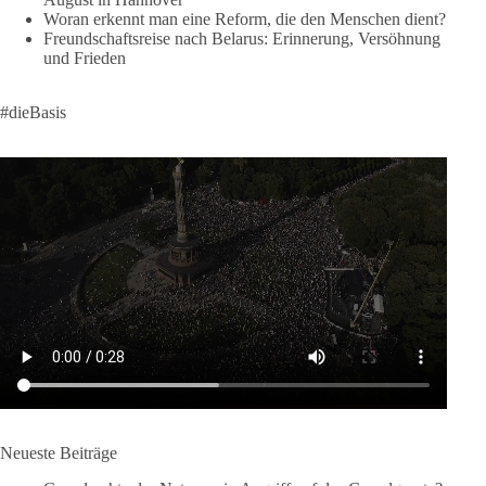
https://diebasis.de/spenden/
Woran erkennt man eine Reform, die den Menschen dient?
Freundschaftsreise nach Belarus: Erinnerung, Versöhnung
#dieBasis
#frieden
#russandistnichtunserFeind
#friedenspartei
und Frieden
#dieBasis
377
168
37
Auf Facebook ansehen
DieBasis
2 Tage(n) zuvor
Wusstest du, dass ein guter Antrag nicht besser oder schlechter
wird, nur weil er von einer bestimmten Partei kommt?
Sachsen-Anhalt braucht Lösungen für Schule, Pflege,
Wirtschaft, Infrastruktur und die Kommunen. Diese Probleme
werden nicht kleiner, wenn im Landtag zuerst auf Parteifarbe
und erst danach auf den Inhalt geschaut wird.
🟩🟩🟦🟦🟥🟥🟧🟧
Neueste Beiträge
dieBasis Sachsen-Anhalt steht für Kooperation in Sachfragen.