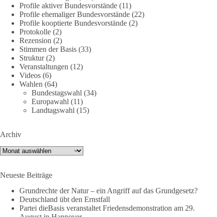
2 Tage(n) zuvor
Profile aktiver Bundesvorstände
(11)
Profile ehemaliger Bundesvorstände
(22)
Profile kooptierte Bundesvorstände
(2)
🕊 Wir wollen den Krieg mit Russland nicht!
Protokolle
(2)
Rezension
(2)
Am 20. Juni 2026 fand in Berlin am Brandenburger Tor die
Stimmen der Basis
(33)
Demonstration mit dem Motto „Russland ist nicht unser
Struktur
(2)
Feind“ statt.
Veranstaltungen
(12)
Videos
(6)
Wahlen
(64)
Hier ein Auszug aus der Rede von der
Bundestagswahl
(34)
Bundestagsabgeordneten Sevim Dağdelen (BSW).
Europawahl
(11)
Landtagswahl
(15)
„Wir müssen Nein sagen zu diesem stinkenden
Revanchismus!“
Archiv
👉 Hier geht es zum vollständigen Video:
Archiv
https://www.youtube.com/live/a9hOswSNg4I?
si=2b_C6GgNY9EB-rXw
Neueste Beiträge
🟩🟩🟦🟦🟥🟥🟧🟧
Grundrechte der Natur – ein Angriff auf das Grundgesetz?
Deutschland übt den Ernstfall
❤️ Wir freuen uns über deine Unterstützung:
Partei dieBasis veranstaltet Friedensdemonstration am 29.
August in Hannover