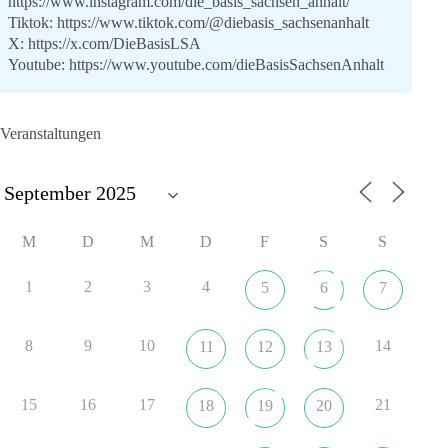
https://www.instagram.com/die_basis_sachsen_anhalt/
Tiktok:
https://www.tiktok.com/@diebasis_sachsenanhalt
X:
https://x.com/DieBasisLSA
Youtube:
https://www.youtube.com/dieBasisSachsenAnhalt
🟩🟩🟦🟦🟥🟥🟧🟧
Veranstaltungen
Like, teile und kommentiere unsere Beiträge, damit noch mehr
Menschen mitbekommen, wofür wir stehen und warum es sich
lohnt, dieBasis zu wählen.
Mehr Infos:
https://diebasis-st.de/wahlprogramm/
M
D
M
D
F
S
S
#dieBasis
#Landtagswahl
#SachsenAnhalt
#DeineStimmezählt
#jetztunterstützen
1
2
3
4
5
6
7
8
9
10
14
11
12
13
22
3
5
Auf Facebook ansehen
DieBasis
15
16
17
21
18
19
20
1 Tag zuvor