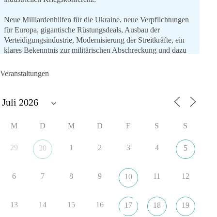
Neue Milliardenhilfen für die Ukraine, neue Verpflichtungen
für Europa, gigantische Rüstungsdeals, Ausbau der
Verteidigungsindustrie, Modernisierung der Streitkräfte, ein
klares Bekenntnis zur militärischen Abschreckung und dazu
die Forderung, der Iran dürfe keine Kernwaffe besitzen.
Veranstaltungen
Und wo war der Austausch über eine friedensorientierte
Politik?
🟩🟩🟦🟦🟥🟥🟧🟧
M
D
M
D
F
S
S
dieBasis fordert als einzige Partei in Deutschland den Austritt
aus der NATO. Ein Gipfel, der mehr nach Rüstungsdeal als
29
1
2
3
4
30
5
nach Friedenspolitik klingt, wird niemals Sicherheit schaffen,
ob nun in Deutschland oder weltweit.
6
7
8
9
11
12
10
Quelle:
https://www.tagesschau.de/ausland/asien/nato-
erklaerung-ankara-100.html
13
14
15
16
17
18
19
#dieBasis
#NATO
#Gipfeltreffen
#Frieden
#Sicherheit