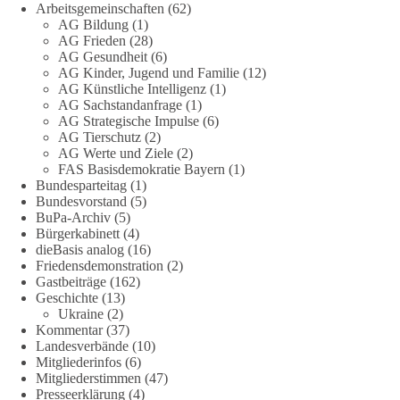
Arbeitsgemeinschaften
(62)
„Grundrechte der Natur“ weit über klassischen Naturschutz
AG Bildung
(1)
hinausreichen und grundlegende Fragen zum Menschenbild,
AG Frieden
(28)
zum Rechtsstaat und zur Demokratie aufwerfen. [...]
AG Gesundheit
(6)
AG Kinder, Jugend und Familie
(12)
AG Künstliche Intelligenz
(1)
👉 Hier weiterlesen:
https://diebasis-
AG Sachstandanfrage
(1)
partei.de/2026/07/grundrechte-der-natur-ein-angriff-auf-das-
AG Strategische Impulse
(6)
grundgesetz/
AG Tierschutz
(2)
AG Werte und Ziele
(2)
🟩🟩🟦🟦🟥🟥🟧🟧
FAS Basisdemokratie Bayern
(1)
Bundesparteitag
(1)
Bundesvorstand
(5)
Es ging weniger um fertige Antworten als um eine Debatte
BuPa-Archiv
(5)
darüber, wie Freiheit, Verantwortung, Naturschutz und
Bürgerkabinett
(4)
Grundrechte in einer demokratischen Gesellschaft künftig
dieBasis analog
(16)
miteinander in Einklang gebracht werden können.
Friedensdemonstration
(2)
Gastbeiträge
(162)
Geschichte
(13)
#dieBasis
#natur
#grundrechte
#grundgesetz
#demokratie
Ukraine
(2)
Kommentar
(37)
Landesverbände
(10)
Mitgliederinfos
(6)
38
7
8
Auf Facebook ansehen
Mitgliederstimmen
(47)
Presseerklärung
(4)