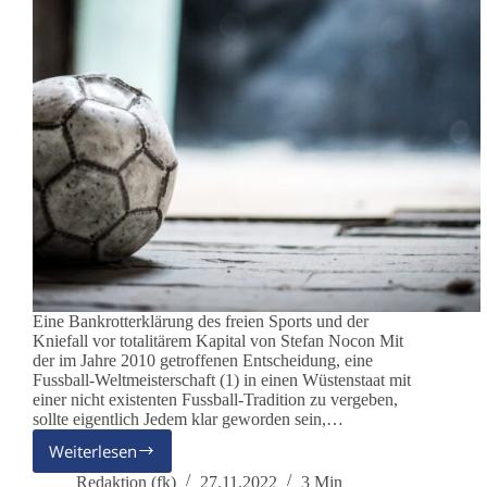
Eine Bankrotterklärung des freien Sports und der
Kniefall vor totalitärem Kapital von Stefan Nocon Mit
der im Jahre 2010 getroffenen Entscheidung, eine
Fussball-Weltmeisterschaft (1) in einen Wüstenstaat mit
einer nicht existenten Fussball-Tradition zu vergeben,
sollte eigentlich Jedem klar geworden sein,…
Weiterlesen
Ein
Fussball-
Redaktion (fk)
27.11.2022
3 Min