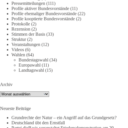
DieBasis
Pressemitteilungen
(111)
2 Tage(n) zuvor
Profile aktiver Bundesvorstände
(11)
Profile ehemaliger Bundesvorstände
(22)
Profile kooptierte Bundesvorstände
(2)
Jetzt dieBasis Sachsen-Anhalt unterstützen!
Protokolle
(2)
Rezension
(2)
Die Landtagswahl 2026 in Sachsen-Anhalt findet am 6.
Stimmen der Basis
(33)
September statt. Die Inhalte stehen – jetzt müssen sie gesehen,
Struktur
(2)
geteilt und diskutiert werden.
Veranstaltungen
(12)
Videos
(6)
Wahlen
(64)
Folge unseren Kanälen:
Bundestagswahl
(34)
Facebook:
Europawahl
(11)
https://www.facebook.com/groups/diebasissachsenanhalt/
Landtagswahl
(15)
Instragram:
https://www.instagram.com/die_basis_sachsen_anhalt/
Archiv
Tiktok:
https://www.tiktok.com/@diebasis_sachsenanhalt
X:
https://x.com/DieBasisLSA
Archiv
Youtube:
https://www.youtube.com/dieBasisSachsenAnhalt
Neueste Beiträge
🟩🟩🟦🟦🟥🟥🟧🟧
Grundrechte der Natur – ein Angriff auf das Grundgesetz?
Like, teile und kommentiere unsere Beiträge, damit noch mehr
Deutschland übt den Ernstfall
Menschen mitbekommen, wofür wir stehen und warum es sich
Partei dieBasis veranstaltet Friedensdemonstration am 29.