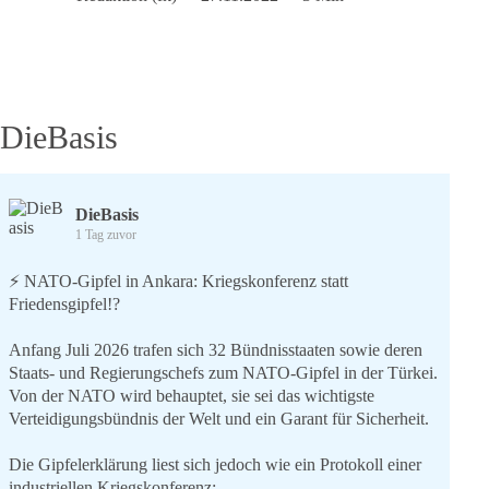
Märchen
in
der
Wüste
DieBasis
DieBasis
1 Tag zuvor
⚡️ NATO-Gipfel in Ankara: Kriegskonferenz statt
Friedensgipfel!?
Anfang Juli 2026 trafen sich 32 Bündnisstaaten sowie deren
Staats- und Regierungschefs zum NATO-Gipfel in der Türkei.
Von der NATO wird behauptet, sie sei das wichtigste
Verteidigungsbündnis der Welt und ein Garant für Sicherheit.
Die Gipfelerklärung liest sich jedoch wie ein Protokoll einer
industriellen Kriegskonferenz: