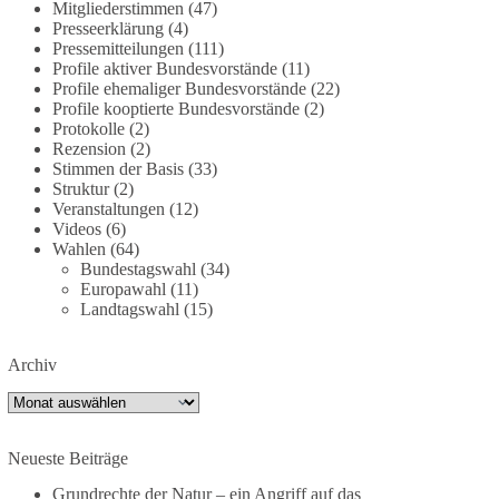
Mitgliederstimmen
(47)
dieBasis fordert deshalb weiterhin eine
Presseerklärung
(4)
unabhängige, vollständige und transparente
Pressemitteilungen
(111)
Aufarbeitung der Corona-Politik. Ohne
Profile aktiver Bundesvorstände
(11)
Profile ehemaliger Bundesvorstände
(22)
Denkverbote, ohne Vorverurteilungen und ohne
Profile kooptierte Bundesvorstände
(2)
Tabus.
Protokolle
(2)
Rezension
(2)
Quellen:
https://apnews.com/article/fauci-diaries-
Stimmen der Basis
(33)
covid-origins-rand-paul-
Struktur
(2)
6b25da9f75a0becbaf2886ab22643e67
und
Veranstaltungen
(12)
Videos
(6)
https://www.tichyseinblick.de/kolumnen/aus-aller-
Wahlen
(64)
welt/usa-tagebuch-fauci-corona-impfung/
Bundestagswahl
(34)
Europawahl
(11)
#dieBasis
#Corona
#Aufarbeitung
#Transparenz
Landtagswahl
(15)
#Demokratie
#Vertrauen
Archiv
Archiv
239
36
60
Auf Facebook ansehen
Neueste Beiträge
DieBasis
1 Tag zuvor
Grundrechte der Natur – ein Angriff auf das