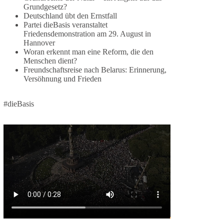
Grundgesetz?
🕊 Wir wollen den Krieg mit Russland nicht!
Deutschland übt den Ernstfall
Partei dieBasis veranstaltet
Am 20. Juni 2026 fand in Berlin am
Friedensdemonstration am 29. August in
Hannover
Brandenburger Tor die Demonstration mit dem
Woran erkennt man eine Reform, die den
Motto „Russland ist nicht unser Feind“ statt.
Menschen dient?
Freundschaftsreise nach Belarus: Erinnerung,
Hier ein Auszug aus der Rede von der
Versöhnung und Frieden
Bundestagsabgeordneten Sevim Dağdelen
(BSW).
#dieBasis
„Wir müssen Nein sagen zu diesem stinkenden
Revanchismus!“
👉 Hier geht es zum vollständigen Video:
https://www.youtube.com/live/a9hOswSNg4I?
si=2b_C6GgNY9EB-rXw
🟩🟩🟦🟦🟥🟥🟧🟧
❤️ Wir freuen uns über deine Unterstützung:
https://diebasis.de/spenden/