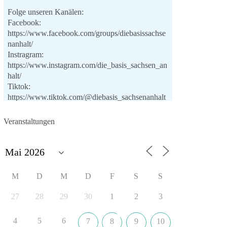
Folge unseren Kanälen:
Facebook:
https://www.facebook.com/groups/diebasissachse
nanhalt/
Instragram:
https://www.instagram.com/die_basis_sachsen_an
halt/
Tiktok:
https://www.tiktok.com/@diebasis_sachsenanhalt
X:
https://x.com/DieBasisLSA
Youtube:
Veranstaltungen
https://www.youtube.com/dieBasisSachsenAnhalt
🟩🟩🟦🟦🟥🟥🟧🟧
Like, teile und kommentiere unsere Beiträge,
M
D
M
D
F
S
S
damit noch mehr Menschen mitbekommen, wofür
wir stehen und warum es sich lohnt, dieBasis zu
27
28
29
30
1
2
3
wählen.
Mehr Infos:
https://diebasis-st.de/wahlprogramm/
4
5
6
7
8
9
10