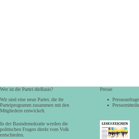
Wer ist die Partei dieBasis?
Presse
Wir sind eine neue Partei, die ihr
Presseanfrag
Parteiprogramm zusammen mit den
Pressemitteil
Mitgliedern entwickelt.
In der Basisdemokratie werden die
politischen Fragen direkt vom Volk
entschieden.