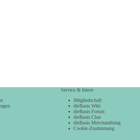
Service & Intern
en
Mitgliedschaft
ungen
dieBasis Wiki
dieBasis Forum
dieBasis Chat
dieBasis Merchandising
Cookie-Zustimmung