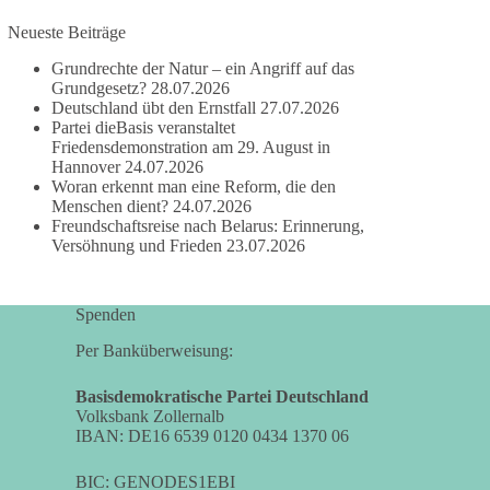
Neueste Beiträge
#dieBasis
#frieden
#russandistnichtunserFeind
#friedenspartei
Grundrechte der Natur – ein Angriff auf das
Grundgesetz?
28.07.2026
Deutschland übt den Ernstfall
27.07.2026
Partei dieBasis veranstaltet
377
168
37
Auf Facebook ansehen
Friedensdemonstration am 29. August in
Hannover
24.07.2026
Woran erkennt man eine Reform, die den
DieBasis
Menschen dient?
24.07.2026
1 Tag zuvor
Freundschaftsreise nach Belarus: Erinnerung,
Versöhnung und Frieden
23.07.2026
Wusstest du, dass ein guter Antrag nicht besser
oder schlechter wird, nur weil er von einer
bestimmten Partei kommt?
Spenden
Sachsen-Anhalt braucht Lösungen für Schule,
Per Banküberweisung:
Pflege, Wirtschaft, Infrastruktur und die
Kommunen. Diese Probleme werden nicht
Basisdemokratische Partei Deutschland
Volksbank Zollernalb
kleiner, wenn im Landtag zuerst auf Parteifarbe
IBAN: DE16 6539 0120 0434 1370 06
und erst danach auf den Inhalt geschaut wird.
BIC: GENODES1EBI
🟩🟩🟦🟦🟥🟥🟧🟧