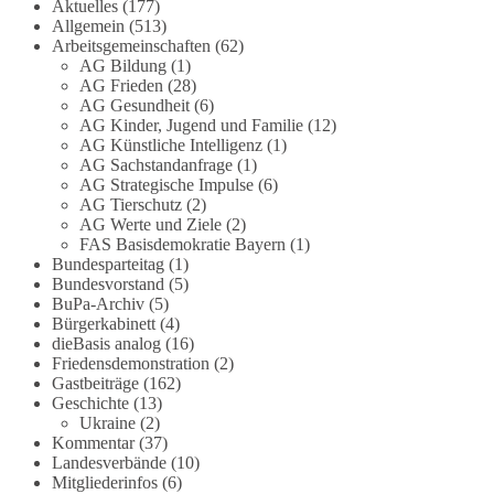
Die Corona-Zeit ist noch lange nicht
Aktuelles
(177)
Allgemein
(513)
aufgearbeitet.
Arbeitsgemeinschaften
(62)
AG Bildung
(1)
Auch in Deutschland warten viele Menschen bis
AG Frieden
(28)
heute auf Antworten:
AG Gesundheit
(6)
AG Kinder, Jugend und Familie
(12)
❓ Wie wurden politische Entscheidungen
AG Künstliche Intelligenz
(1)
AG Sachstandanfrage
(1)
getroffen?
AG Strategische Impulse
(6)
❓ Welche Maßnahmen waren notwendig und
AG Tierschutz
(2)
welche nicht?
AG Werte und Ziele
(2)
❓Und wer übernimmt die Verantwortung für die
FAS Basisdemokratie Bayern
(1)
massiven Folgen für Kinder, Familien,
Bundesparteitag
(1)
Unternehmen und das Vertrauen in unseren
Bundesvorstand
(5)
BuPa-Archiv
(5)
Rechtsstaat?
Bürgerkabinett
(4)
dieBasis analog
(16)
🟩🟩🟦🟦🟥🟥🟧🟧
Friedensdemonstration
(2)
Gastbeiträge
(162)
Eine demokratische Gesellschaft lebt nicht davon,
Geschichte
(13)
unbequeme Fragen zu vermeiden. Sie lebt davon,
Ukraine
(2)
Kommentar
(37)
Fragen offen zu stellen und transparent zu
Landesverbände
(10)
beantworten.
Mitgliederinfos
(6)