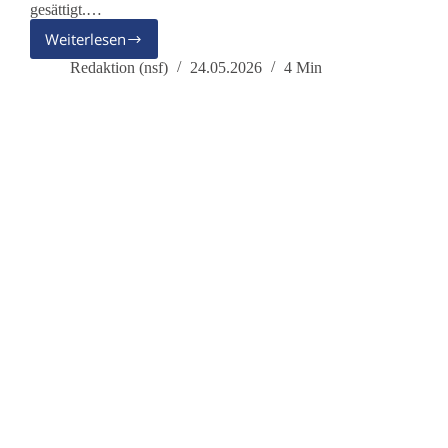
gesättigt.…
Weiterlesen
Raus
aus
Redaktion (nsf)
24.05.2026
4 Min
der
tödlichen
Sackgasse!