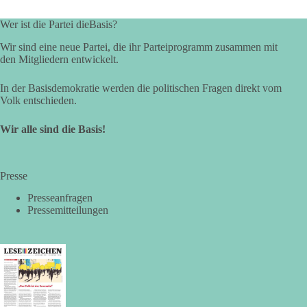
Folgen für Kinder, Familien, Unternehmen und das Vertrauen
in unseren Rechtsstaat?
Wer ist die Partei dieBasis?
🟩🟩🟦🟦🟥🟥🟧🟧
Wir sind eine neue Partei, die ihr Parteiprogramm zusammen mit
den Mitgliedern entwickelt.
Eine demokratische Gesellschaft lebt nicht davon, unbequeme
In der Basisdemokratie werden die politischen Fragen direkt vom
Fragen zu vermeiden. Sie lebt davon, Fragen offen zu stellen
Volk entschieden.
und transparent zu beantworten.
Wir alle sind die Basis!
dieBasis fordert deshalb weiterhin eine unabhängige,
vollständige und transparente Aufarbeitung der Corona-Politik.
Ohne Denkverbote, ohne Vorverurteilungen und ohne Tabus.
Presse
Quellen:
https://apnews.com/article/fauci-diaries-covid-origins-
Presseanfragen
rand-paul-6b25da9f75a0becbaf2886ab22643e67
und
Pressemitteilungen
https://www.tichyseinblick.de/kolumnen/aus-aller-welt/usa-
tagebuch-fauci-corona-impfung/
#dieBasis
#Corona
#Aufarbeitung
#Transparenz
#Demokratie
#Vertrauen