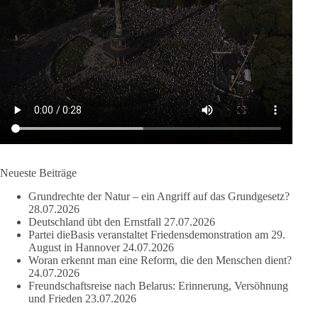
DieBasis
2 Tage(n) zuvor
🔎 Über 100-mal keine Antwort.
Anthony Fauci, Immunologe und Berater des ehemaligen US-
Präsidenten, hat bei einer Anhörung des US-Senats auf mehr
als 100 Fragen die Aussage verweigert. Die juristische
Bewertung werden Gerichte und Ermittlungen klären – auch
auf Basis seines Tagebuches. Doch unabhängig davon zeigt
der Vorgang eines deutlich:
Neueste Beiträge
Grundrechte der Natur – ein Angriff auf das Grundgesetz?
Die Corona-Zeit ist noch lange nicht aufgearbeitet.
28.07.2026
Deutschland übt den Ernstfall
27.07.2026
Auch in Deutschland warten viele Menschen bis heute auf
Partei dieBasis veranstaltet Friedensdemonstration am 29.
Antworten:
August in Hannover
24.07.2026
Woran erkennt man eine Reform, die den Menschen dient?
24.07.2026
❓ Wie wurden politische Entscheidungen getroffen?
Freundschaftsreise nach Belarus: Erinnerung, Versöhnung
❓ Welche Maßnahmen waren notwendig und welche nicht?
und Frieden
23.07.2026
❓Und wer übernimmt die Verantwortung für die massiven