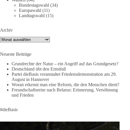
Folge unseren Kanälen:
Bundestagswahl
(34)
Facebook:
Europawahl
(11)
https://www.facebook.com/groups/diebasissachsenanhalt/
Landtagswahl
(15)
Instragram:
https://www.instagram.com/die_basis_sachsen_anhalt/
Archiv
Tiktok:
https://www.tiktok.com/@diebasis_sachsenanhalt
X:
https://x.com/DieBasisLSA
Archiv
Youtube:
https://www.youtube.com/dieBasisSachsenAnhalt
Neueste Beiträge
🟩🟩🟦🟦🟥🟥🟧🟧
Grundrechte der Natur – ein Angriff auf das Grundgesetz?
Like, teile und kommentiere unsere Beiträge, damit noch mehr
Deutschland übt den Ernstfall
Menschen mitbekommen, wofür wir stehen und warum es sich
Partei dieBasis veranstaltet Friedensdemonstration am 29.
August in Hannover
lohnt, dieBasis zu wählen.
Woran erkennt man eine Reform, die den Menschen dient?
Mehr Infos:
https://diebasis-st.de/wahlprogramm/
Freundschaftsreise nach Belarus: Erinnerung, Versöhnung
und Frieden
#dieBasis
#Landtagswahl
#SachsenAnhalt
#DeineStimmezählt
#jetztunterstützen
#dieBasis
58
6
14
Auf Facebook ansehen