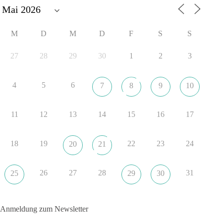
🟩🟩🟦🟦🟥🟥🟧🟧
M
D
M
D
F
S
S
dieBasis fordert als einzige Partei in Deutschland den Austritt
aus der NATO. Ein Gipfel, der mehr nach Rüstungsdeal als
27
28
29
30
1
2
3
nach Friedenspolitik klingt, wird niemals Sicherheit schaffen,
ob nun in Deutschland oder weltweit.
4
5
6
7
8
9
10
Quelle:
https://www.tagesschau.de/ausland/asien/nato-
erklaerung-ankara-100.html
11
12
13
14
15
16
17
#dieBasis
#NATO
#Gipfeltreffen
#Frieden
#Sicherheit
18
19
22
23
24
20
21
352
57
36
Auf Facebook ansehen
26
27
28
31
25
29
30
DieBasis
2 Tage(n) zuvor
Anmeldung zum Newsletter
Grundrechte der Natur – ein Angriff auf das Grundgesetz?