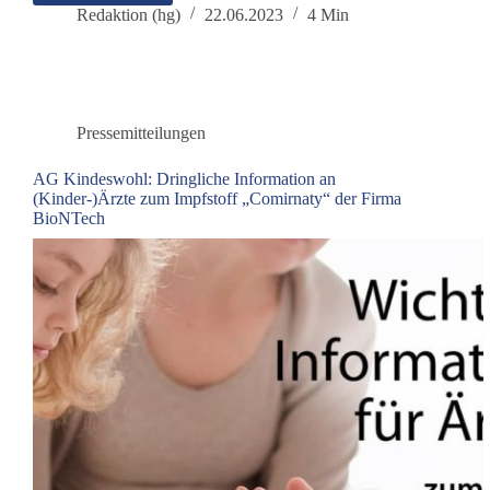
Lockdowns
Redaktion (hg)
22.06.2023
4 Min
waren
gestern,
es
lebe
der
Pressemitteilungen
Klima-
Lockdown
AG Kindeswohl: Dringliche Information an
(Kinder-)Ärzte zum Impfstoff „Comirnaty“ der Firma
BioNTech