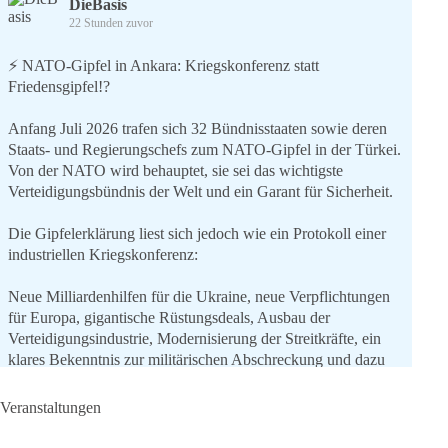
DieBasis
22 Stunden zuvor
⚡️ NATO-Gipfel in Ankara: Kriegskonferenz statt
Friedensgipfel!?
Anfang Juli 2026 trafen sich 32 Bündnisstaaten sowie deren
Staats- und Regierungschefs zum NATO-Gipfel in der Türkei.
Von der NATO wird behauptet, sie sei das wichtigste
Verteidigungsbündnis der Welt und ein Garant für Sicherheit.
Die Gipfelerklärung liest sich jedoch wie ein Protokoll einer
industriellen Kriegskonferenz:
Neue Milliardenhilfen für die Ukraine, neue Verpflichtungen
für Europa, gigantische Rüstungsdeals, Ausbau der
Verteidigungsindustrie, Modernisierung der Streitkräfte, ein
klares Bekenntnis zur militärischen Abschreckung und dazu
die Forderung, der Iran dürfe keine Kernwaffe besitzen.
Veranstaltungen
Und wo war der Austausch über eine friedensorientierte
Politik?