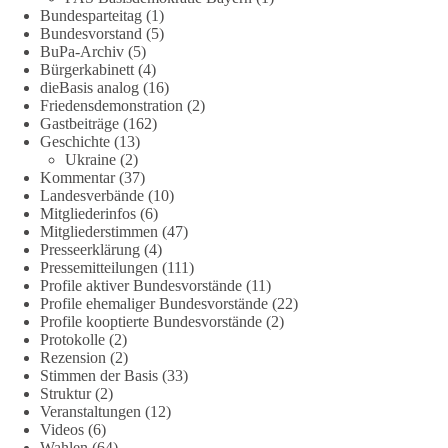
Bundesparteitag
(1)
Bundesvorstand
(5)
Es ging weniger um fertige Antworten als um eine Debatte
BuPa-Archiv
(5)
darüber, wie Freiheit, Verantwortung, Naturschutz und
Bürgerkabinett
(4)
Grundrechte in einer demokratischen Gesellschaft künftig
dieBasis analog
(16)
miteinander in Einklang gebracht werden können.
Friedensdemonstration
(2)
Gastbeiträge
(162)
Geschichte
(13)
#dieBasis
#natur
#grundrechte
#grundgesetz
#demokratie
Ukraine
(2)
Kommentar
(37)
Landesverbände
(10)
Mitgliederinfos
(6)
38
7
8
Auf Facebook ansehen
Mitgliederstimmen
(47)
Presseerklärung
(4)
DieBasis
Pressemitteilungen
(111)
2 Tage(n) zuvor
Profile aktiver Bundesvorstände
(11)
Profile ehemaliger Bundesvorstände
(22)
Profile kooptierte Bundesvorstände
(2)
Jetzt dieBasis Sachsen-Anhalt unterstützen!
Protokolle
(2)
Rezension
(2)
Die Landtagswahl 2026 in Sachsen-Anhalt findet am 6.
Stimmen der Basis
(33)
September statt. Die Inhalte stehen – jetzt müssen sie gesehen,
Struktur
(2)
geteilt und diskutiert werden.
Veranstaltungen
(12)
Videos
(6)
Wahlen
(64)