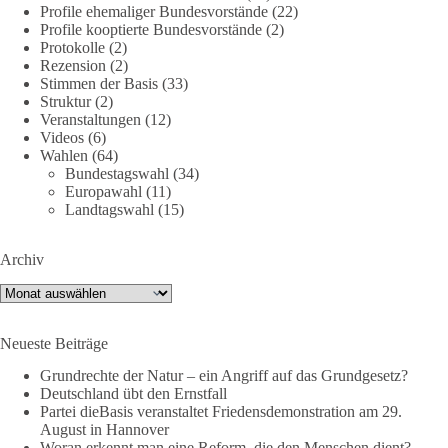
Profile ehemaliger Bundesvorstände
(22)
Profile kooptierte Bundesvorstände
(2)
🕊 Wir wollen den Krieg mit Russland nicht!
Protokolle
(2)
Rezension
(2)
Am 20. Juni 2026 fand in Berlin am Brandenburger Tor die
Stimmen der Basis
(33)
Demonstration mit dem Motto „Russland ist nicht unser
Struktur
(2)
Feind“ statt.
Veranstaltungen
(12)
Videos
(6)
Wahlen
(64)
Hier ein Auszug aus der Rede von der
Bundestagswahl
(34)
Bundestagsabgeordneten Sevim Dağdelen (BSW).
Europawahl
(11)
Landtagswahl
(15)
„Wir müssen Nein sagen zu diesem stinkenden
Revanchismus!“
Archiv
👉 Hier geht es zum vollständigen Video:
Archiv
https://www.youtube.com/live/a9hOswSNg4I?
si=2b_C6GgNY9EB-rXw
Neueste Beiträge
🟩🟩🟦🟦🟥🟥🟧🟧
Grundrechte der Natur – ein Angriff auf das Grundgesetz?
Deutschland übt den Ernstfall
❤️ Wir freuen uns über deine Unterstützung:
Partei dieBasis veranstaltet Friedensdemonstration am 29.
August in Hannover
https://diebasis.de/spenden/
Woran erkennt man eine Reform, die den Menschen dient?