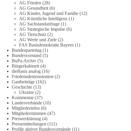
Eine demokratische Gesellschaft lebt nicht davon, unbequeme
AG Frieden
(28)
Fragen zu vermeiden. Sie lebt davon, Fragen offen zu stellen
AG Gesundheit
(6)
AG Kinder, Jugend und Familie
(12)
und transparent zu beantworten.
AG Künstliche Intelligenz
(1)
AG Sachstandanfrage
(1)
dieBasis fordert deshalb weiterhin eine unabhängige,
AG Strategische Impulse
(6)
vollständige und transparente Aufarbeitung der Corona-Politik.
AG Tierschutz
(2)
Ohne Denkverbote, ohne Vorverurteilungen und ohne Tabus.
AG Werte und Ziele
(2)
FAS Basisdemokratie Bayern
(1)
Bundesparteitag
(1)
Quellen:
https://apnews.com/article/fauci-diaries-covid-origins-
Bundesvorstand
(5)
rand-paul-6b25da9f75a0becbaf2886ab22643e67
und
BuPa-Archiv
(5)
https://www.tichyseinblick.de/kolumnen/aus-aller-welt/usa-
Bürgerkabinett
(4)
tagebuch-fauci-corona-impfung/
dieBasis analog
(16)
Friedensdemonstration
(2)
#dieBasis
#Corona
#Aufarbeitung
#Transparenz
#Demokratie
Gastbeiträge
(162)
Geschichte
(13)
#Vertrauen
Ukraine
(2)
Kommentar
(37)
Landesverbände
(10)
Mitgliederinfos
(6)
239
36
60
Auf Facebook ansehen
Mitgliederstimmen
(47)
Presseerklärung
(4)
DieBasis
Pressemitteilungen
(111)
2 Tage(n) zuvor
Profile aktiver Bundesvorstände
(11)