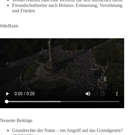
Freundschaftsreise nach Belarus: Erinnerung, Versöhnung
#dieBasis
#frieden
#russandistnichtunserFeind
#friedenspartei
und Frieden
#dieBasis
377
168
37
Auf Facebook ansehen
DieBasis
2 Tage(n) zuvor
Wusstest du, dass ein guter Antrag nicht besser oder schlechter
wird, nur weil er von einer bestimmten Partei kommt?
Sachsen-Anhalt braucht Lösungen für Schule, Pflege,
Wirtschaft, Infrastruktur und die Kommunen. Diese Probleme
werden nicht kleiner, wenn im Landtag zuerst auf Parteifarbe
und erst danach auf den Inhalt geschaut wird.
🟩🟩🟦🟦🟥🟥🟧🟧
Neueste Beiträge
dieBasis Sachsen-Anhalt steht für Kooperation in Sachfragen.
Grundrechte der Natur – ein Angriff auf das Grundgesetz?
Jeder Antrag soll danach bewertet werden, ob er dem Land