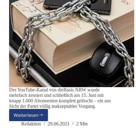
Der YouTube-Kanal von dieBasis NRW wurde
mehrfach zensiert und schließlich am 15. Juni mit
knapp 1.000 Abonnenten komplett gelöscht – ein aus
Sicht der Partei völlig inakzeptabler Vorgang.
Weiterlesen
YouTube
–
Redaktion
29.06.2021
2 Min
Löschung
des