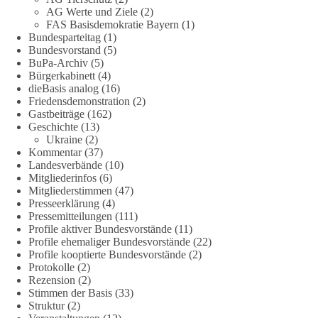
Strategiepapier, dass die Bundeswehr zum Schutz des Landes
AG Werte und Ziele
(2)
und der Verbündeten abschreckungs- und verteidigungsfähig
FAS Basisdemokratie Bayern
(1)
sein muss. Die strategische Ausrichtung sieht vor, dass
Bundesparteitag
(1)
Deutschland in der NATO eine Führungsrolle übernimmt, zur
Bundesvorstand
(5)
stärksten konventionellen Armee Europas werden soll und
BuPa-Archiv
(5)
Bürgerkabinett
(4)
über die Verteidigungsbereitschaft hinaus aufrüstet.
dieBasis analog
(16)
Friedensdemonstration
(2)
Wie siehst du das? Mach jetzt bei unserer Umfrage mit und sag
Gastbeiträge
(162)
uns deine Meinung:
Geschichte
(13)
Ukraine
(2)
point_right
https://diebasis-he.de/umfrage-des-monats-august-
Kommentar
(37)
Landesverbände
(10)
2026/
point_left
Mitgliederinfos
(6)
Mitgliederstimmen
(47)
🟩🟩🟦🟦🟥🟥🟧🟧
Presseerklärung
(4)
Pressemitteilungen
(111)
Quelle:
#section
-6092974" target="_blank"
Profile aktiver Bundesvorstände
(11)
rel="noreferrer">https://www.bmvg.de/de/grundlagendokume
Profile ehemaliger Bundesvorstände
(22)
Profile kooptierte Bundesvorstände
(2)
nte-strategische-ausrichtung
#section
-6092974
Protokolle
(2)
Rezension
(2)
#dieBasis
#Umfrage
#Verteidigung
#Bundeswehr
#NATO
Stimmen der Basis
(33)
Struktur
(2)