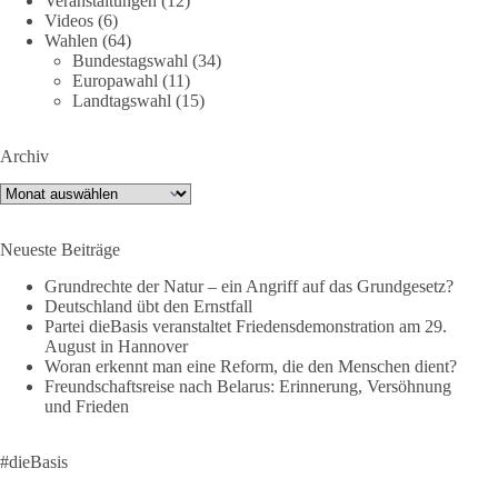
Veranstaltungen
(12)
Videos
(6)
659
669
26
Auf Facebook ansehen
Wahlen
(64)
Bundestagswahl
(34)
Europawahl
(11)
DieBasis
Landtagswahl
(15)
23 Stunden zuvor
💧 Wasser ist kein globales Experiment
Archiv
Archiv
Robert Habecks (Bündnis 90/Die Grünen) Lieblingsökonomin
Mariana Mazzucato ist Beraterin und Rednerin des World
Economic Forum (WEF). In ihrer Rede zu globalen
Neueste Beiträge
Herausforderungen sprach sie sich 2022 dafür aus, bestimmte
Grundrechte der Natur – ein Angriff auf das Grundgesetz?
Ressourcen als globale Güter zu betrachten. Da es bei den
Deutschland übt den Ernstfall
Covid-19-„Impfungen“ nicht gelungen ist, die ganze Welt
Partei dieBasis veranstaltet Friedensdemonstration am 29.
„durchzuimpfen“, kritisiert sie dies als globales Versagen und
August in Hannover
betrachtet Wasser nun als „globales Gemeingut“.
Woran erkennt man eine Reform, die den Menschen dient?
Freundschaftsreise nach Belarus: Erinnerung, Versöhnung
und Frieden
In München erleben Bürger vor Ort erste Einschränkungen
anhand eines Wasserverbots. Ob das Waschen von
Fahrzeugen, das Befüllen von Pools oder das Bewässern von
#dieBasis
Rasenflächen und Pflanzen. Bei Verstößen drohen Bußgelder