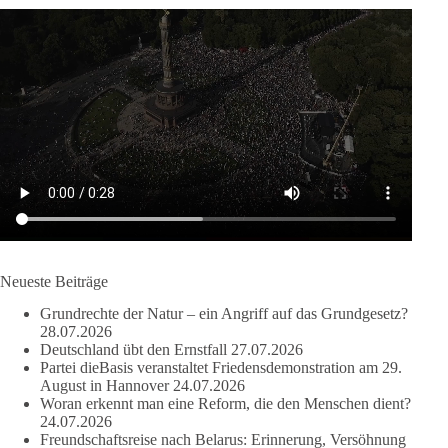
von bis zu 50.000 Euro.
Wasser ist lebens- und überlebensnotwendig.
🟩🟩🟦🟦🟥🟥🟧🟧
dieBasis warnt davor, lebenswichtige Ressourcen, wie Wasser,
Boden, und Luft, in globale Kontrollsysteme zu überführen,
und fordert, dass Wasser und Nahrung demokratisch und lokal
bleiben, statt in die Kontrolle von Lobby-Organisationen oder
Investoren zu geraten.
Quelle:
https://www.youtube.com/watch?v=1bw0gjFxu_w
Neueste Beiträge
#dieBasis
#Wasserverbot
#Propaganda
#WEF
Grundrechte der Natur – ein Angriff auf das Grundgesetz?
#Bürgerbeteiligung
28.07.2026
Deutschland übt den Ernstfall
27.07.2026
Partei dieBasis veranstaltet Friedensdemonstration am 29.
August in Hannover
24.07.2026
219
7
55
Auf Facebook ansehen
Woran erkennt man eine Reform, die den Menschen dient?
24.07.2026
Freundschaftsreise nach Belarus: Erinnerung, Versöhnung
DieBasis