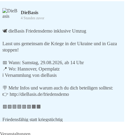
DieBasis
4 Stunden zuvor
🕊 dieBasis Friedensdemo inklusive Umzug
Lasst uns gemeinsam die Kriege in der Ukraine und in Gaza
stoppen!
📅 Wann: Samstag, 29.08.2026, ab 14 Uhr
📍 Wo: Hannover, Opernplatz
ℹ️ Versammlung von dieBasis
🪧 Mehr Infos und warum auch du dich beteiligen solltest:
👉
http://dieBasis.de/friedensdemo
🟩🟩🟦🟦🟥🟥🟧🟧
Friedensfähig statt kriegstüchtig
Wir stehen für
Veranstaltungen