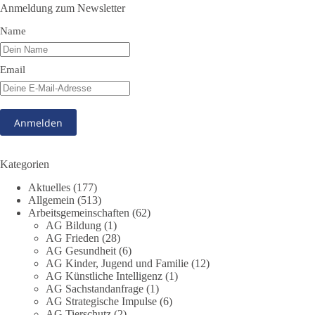
Alle Mitglieder und Friedensfreunde sind aufgerufen, nach
Anmeldung zum Newsletter
Hannover zu kommen.
Name
#dieBasis
#friedensdemo
#hannover
Email
51
5
10
Auf Facebook ansehen
DieBasis
5 Stunden zuvor
Kategorien
13
1
Auf Facebook ansehen
Aktuelles
(177)
Allgemein
(513)
Arbeitsgemeinschaften
(62)
DieBasis
AG Bildung
(1)
9 Stunden zuvor
AG Frieden
(28)
AG Gesundheit
(6)
Jetzt abstimmen: Welche Rolle soll Deutschland in Sachen
AG Kinder, Jugend und Familie
(12)
Verteidung übernehmen❓
AG Künstliche Intelligenz
(1)
AG Sachstandanfrage
(1)
AG Strategische Impulse
(6)
Das Bundesministerium der Verteidigung schreibt im
AG Tierschutz
(2)