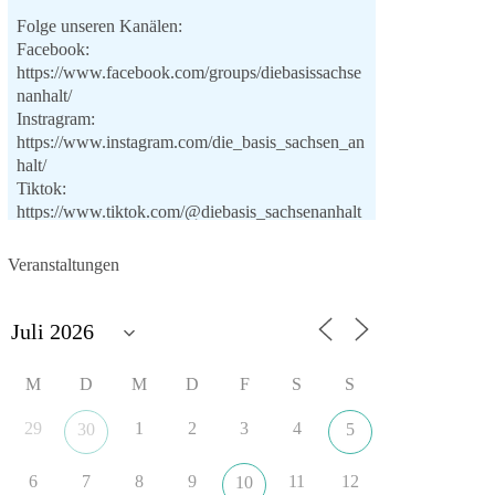
Folge unseren Kanälen:
Facebook:
https://www.facebook.com/groups/diebasissachse
nanhalt/
Instragram:
https://www.instagram.com/die_basis_sachsen_an
halt/
Tiktok:
https://www.tiktok.com/@diebasis_sachsenanhalt
X:
https://x.com/DieBasisLSA
Youtube:
Veranstaltungen
https://www.youtube.com/dieBasisSachsenAnhalt
🟩🟩🟦🟦🟥🟥🟧🟧
Like, teile und kommentiere unsere Beiträge,
M
D
M
D
F
S
S
damit noch mehr Menschen mitbekommen, wofür
wir stehen und warum es sich lohnt, dieBasis zu
29
1
2
3
4
30
5
wählen.
Mehr Infos:
https://diebasis-st.de/wahlprogramm/
6
7
8
9
11
12
10