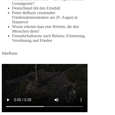
Grundgesetz?
🕊 Wir wollen den Krieg mit Russland nicht!
Deutschland übt den Ernstfall
Partei dieBasis veranstaltet
Am 20. Juni 2026 fand in Berlin am
Friedensdemonstration am 29. August in
Hannover
Brandenburger Tor die Demonstration mit dem
Woran erkennt man eine Reform, die den
Motto „Russland ist nicht unser Feind“ statt.
Menschen dient?
Freundschaftsreise nach Belarus: Erinnerung,
Hier ein Auszug aus der Rede von der
Versöhnung und Frieden
Bundestagsabgeordneten Sevim Dağdelen
(BSW).
#dieBasis
„Wir müssen Nein sagen zu diesem stinkenden
Revanchismus!“
👉 Hier geht es zum vollständigen Video:
https://www.youtube.com/live/a9hOswSNg4I?
si=2b_C6GgNY9EB-rXw
🟩🟩🟦🟦🟥🟥🟧🟧
❤️ Wir freuen uns über deine Unterstützung:
https://diebasis.de/spenden/