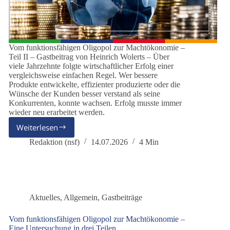
Vom funktionsfähigen Oligopol zur Machtökonomie –
Teil II – Gastbeitrag von Heinrich Wolerts – Über
viele Jahrzehnte folgte wirtschaftlicher Erfolg einer
vergleichsweise einfachen Regel. Wer bessere
Produkte entwickelte, effizienter produzierte oder die
Wünsche der Kunden besser verstand als seine
Konkurrenten, konnte wachsen. Erfolg musste immer
wieder neu erarbeitet werden.
Weiterlesen
Warum
sich
Redaktion (nsf)
14.07.2026
4 Min
die
Spielregeln
des
Wettbewerbs
verändern
Aktuelles
,
Allgemein
,
Gastbeiträge
Vom funktionsfähigen Oligopol zur Machtökonomie –
Eine Untersuchung in drei Teilen