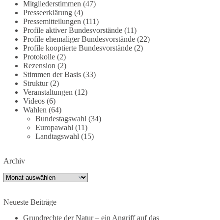
Mitgliederstimmen
(47)
dieBasis fordert deshalb weiterhin eine
Presseerklärung
(4)
unabhängige, vollständige und transparente
Pressemitteilungen
(111)
Aufarbeitung der Corona-Politik. Ohne
Profile aktiver Bundesvorstände
(11)
Profile ehemaliger Bundesvorstände
(22)
Denkverbote, ohne Vorverurteilungen und ohne
Profile kooptierte Bundesvorstände
(2)
Tabus.
Protokolle
(2)
Rezension
(2)
Quellen:
https://apnews.com/article/fauci-diaries-
Stimmen der Basis
(33)
covid-origins-rand-paul-
Struktur
(2)
6b25da9f75a0becbaf2886ab22643e67
und
Veranstaltungen
(12)
Videos
(6)
https://www.tichyseinblick.de/kolumnen/aus-aller-
Wahlen
(64)
welt/usa-tagebuch-fauci-corona-impfung/
Bundestagswahl
(34)
Europawahl
(11)
#dieBasis
#Corona
#Aufarbeitung
#Transparenz
Landtagswahl
(15)
#Demokratie
#Vertrauen
Archiv
Archiv
239
36
60
Auf Facebook ansehen
Neueste Beiträge
DieBasis
2 Tage(n) zuvor
Grundrechte der Natur – ein Angriff auf das