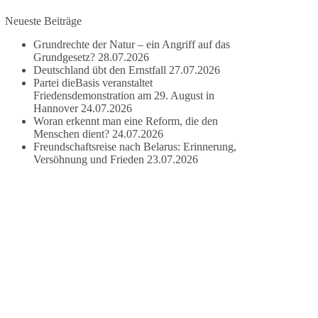
Neueste Beiträge
#dieBasis
#frieden
#russandistnichtunserFeind
#friedenspartei
Grundrechte der Natur – ein Angriff auf das
Grundgesetz?
28.07.2026
Deutschland übt den Ernstfall
27.07.2026
Partei dieBasis veranstaltet
377
168
37
Auf Facebook ansehen
Friedensdemonstration am 29. August in
Hannover
24.07.2026
Woran erkennt man eine Reform, die den
DieBasis
Menschen dient?
24.07.2026
2 Tage(n) zuvor
Freundschaftsreise nach Belarus: Erinnerung,
Versöhnung und Frieden
23.07.2026
Wusstest du, dass ein guter Antrag nicht besser
oder schlechter wird, nur weil er von einer
bestimmten Partei kommt?
Sachsen-Anhalt braucht Lösungen für Schule,
Pflege, Wirtschaft, Infrastruktur und die
Kommunen. Diese Probleme werden nicht
kleiner, wenn im Landtag zuerst auf Parteifarbe
und erst danach auf den Inhalt geschaut wird.
🟩🟩🟦🟦🟥🟥🟧🟧