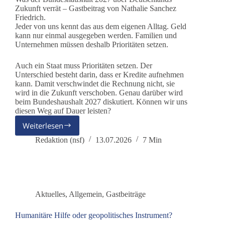
Zukunft verrät – Gastbeitrag von Nathalie Sanchez
Friedrich.
Jeder von uns kennt das aus dem eigenen Alltag. Geld
kann nur einmal ausgegeben werden. Familien und
Unternehmen müssen deshalb Prioritäten setzen.
Auch ein Staat muss Prioritäten setzen. Der
Unterschied besteht darin, dass er Kredite aufnehmen
kann. Damit verschwindet die Rechnung nicht, sie
wird in die Zukunft verschoben. Genau darüber wird
beim Bundeshaushalt 2027 diskutiert. Können wir uns
diesen Weg auf Dauer leisten?
Weiterlesen
Mehr
Staat
Redaktion (nsf)
13.07.2026
7 Min
auf
Kredit?
–
Was
der
Aktuelles
,
Allgemein
,
Gastbeiträge
Bundeshaushalt
2027
Humanitäre Hilfe oder geopolitisches Instrument?
über