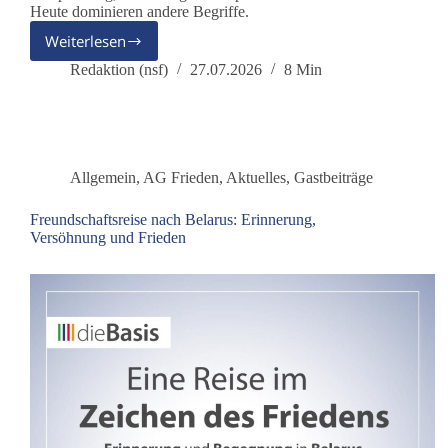
Heute dominieren andere Begriffe.
Weiterlesen
Deutschland
übt
Redaktion (nsf)
27.07.2026
8 Min
den
Ernstfall
Allgemein
,
AG Frieden
,
Aktuelles
,
Gastbeiträge
Freundschaftsreise nach Belarus: Erinnerung,
Versöhnung und Frieden