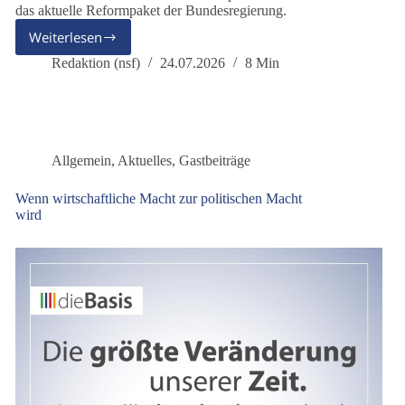
das aktuelle Reformpaket der Bundesregierung.
Weiterlesen
Woran
erkennt
Redaktion (nsf)
24.07.2026
8 Min
man
eine
Reform,
die
den
Allgemein
,
Aktuelles
,
Gastbeiträge
Menschen
dient?
Wenn wirtschaftliche Macht zur politischen Macht
wird