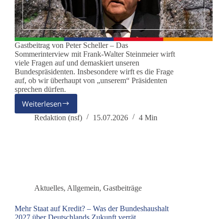
Gastbeitrag von Peter Scheller – Das
Sommerinterview mit Frank-Walter Steinmeier wirft
viele Fragen auf und demaskiert unseren
Bundespräsidenten. Insbesondere wirft es die Frage
auf, ob wir überhaupt von „unserem“ Präsidenten
sprechen dürfen.
Weiterlesen
Der
Bundespräsident
Redaktion (nsf)
15.07.2026
4 Min
als
Hüter
der
Brandmauer
Aktuelles
,
Allgemein
,
Gastbeiträge
Mehr Staat auf Kredit? – Was der Bundeshaushalt
2027 über Deutschlands Zukunft verrät