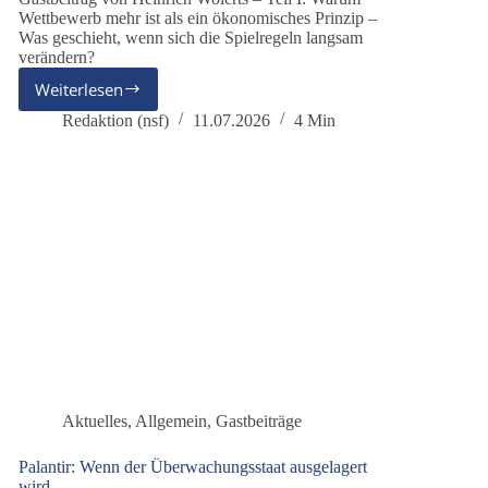
Wettbewerb mehr ist als ein ökonomisches Prinzip –
Was geschieht, wenn sich die Spielregeln langsam
verändern?
Weiterlesen
Vom
funktionsfähigen
Redaktion (nsf)
11.07.2026
4 Min
Oligopol
zur
Machtökonomie
–
Eine
Untersuchung
in
drei
Teilen
Aktuelles
,
Allgemein
,
Gastbeiträge
Palantir: Wenn der Überwachungsstaat ausgelagert
wird