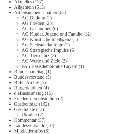
Die Corona-Zeit ist noch lange nicht
Aktuelles
(177)
Allgemein
(513)
aufgearbeitet.
Arbeitsgemeinschaften
(62)
AG Bildung
(1)
Auch in Deutschland warten viele Menschen bis
AG Frieden
(28)
heute auf Antworten:
AG Gesundheit
(6)
AG Kinder, Jugend und Familie
(12)
❓ Wie wurden politische Entscheidungen
AG Künstliche Intelligenz
(1)
AG Sachstandanfrage
(1)
getroffen?
AG Strategische Impulse
(6)
❓ Welche Maßnahmen waren notwendig und
AG Tierschutz
(2)
welche nicht?
AG Werte und Ziele
(2)
❓Und wer übernimmt die Verantwortung für die
FAS Basisdemokratie Bayern
(1)
massiven Folgen für Kinder, Familien,
Bundesparteitag
(1)
Unternehmen und das Vertrauen in unseren
Bundesvorstand
(5)
BuPa-Archiv
(5)
Rechtsstaat?
Bürgerkabinett
(4)
dieBasis analog
(16)
🟩🟩🟦🟦🟥🟥🟧🟧
Friedensdemonstration
(2)
Gastbeiträge
(162)
Eine demokratische Gesellschaft lebt nicht davon,
Geschichte
(13)
unbequeme Fragen zu vermeiden. Sie lebt davon,
Ukraine
(2)
Kommentar
(37)
Fragen offen zu stellen und transparent zu
Landesverbände
(10)
beantworten.
Mitgliederinfos
(6)