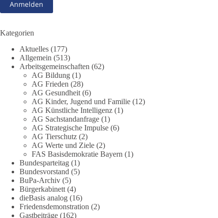
Kann die Natur Träger eigener Grundrechte sein? Oder würde
eine solche Entwicklung das Fundament unseres
Grundgesetzes sprengen? Mit dieser grundsätzlichen Frage
beschäftigte sich die Teilnehmer des Politischen
Kategorien
Frühschoppens der AG Strategische Impulse am 19. Juli 2026.
Aktuelles
(177)
Referent Frank Bothmann stellte die These auf, dass die
Allgemein
(513)
derzeit in Teilen der Umweltbewegung diskutierten
Arbeitsgemeinschaften
(62)
„Grundrechte der Natur“ weit über klassischen Naturschutz
AG Bildung
(1)
hinausreichen und grundlegende Fragen zum Menschenbild,
AG Frieden
(28)
zum Rechtsstaat und zur Demokratie aufwerfen. [...]
AG Gesundheit
(6)
AG Kinder, Jugend und Familie
(12)
AG Künstliche Intelligenz
(1)
👉 Hier weiterlesen:
https://diebasis-
AG Sachstandanfrage
(1)
partei.de/2026/07/grundrechte-der-natur-ein-angriff-auf-das-
AG Strategische Impulse
(6)
grundgesetz/
AG Tierschutz
(2)
AG Werte und Ziele
(2)
🟩🟩🟦🟦🟥🟥🟧🟧
FAS Basisdemokratie Bayern
(1)
Bundesparteitag
(1)
Bundesvorstand
(5)
Es ging weniger um fertige Antworten als um eine Debatte
BuPa-Archiv
(5)
darüber, wie Freiheit, Verantwortung, Naturschutz und
Bürgerkabinett
(4)
Grundrechte in einer demokratischen Gesellschaft künftig
dieBasis analog
(16)
miteinander in Einklang gebracht werden können.
Friedensdemonstration
(2)
Gastbeiträge
(162)