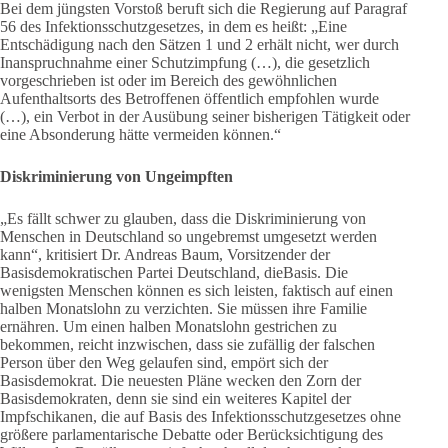
Bei dem jüngsten Vorstoß beruft sich die Regierung auf Paragraf
56 des Infektionsschutzgesetzes, in dem es heißt: „Eine
Entschädigung nach den Sätzen 1 und 2 erhält nicht, wer durch
Inanspruchnahme einer Schutzimpfung (…), die gesetzlich
vorgeschrieben ist oder im Bereich des gewöhnlichen
Aufenthaltsorts des Betroffenen öffentlich empfohlen wurde
(…), ein Verbot in der Ausübung seiner bisherigen Tätigkeit oder
eine Absonderung hätte vermeiden können.“
Diskriminierung von Ungeimpften
„Es fällt schwer zu glauben, dass die Diskriminierung von
Menschen in Deutschland so ungebremst umgesetzt werden
kann“, kritisiert Dr. Andreas Baum, Vorsitzender der
Basisdemokratischen Partei Deutschland, dieBasis. Die
wenigsten Menschen können es sich leisten, faktisch auf einen
halben Monatslohn zu verzichten. Sie müssen ihre Familie
ernähren. Um einen halben Monatslohn gestrichen zu
bekommen, reicht inzwischen, dass sie zufällig der falschen
Person über den Weg gelaufen sind, empört sich der
Basisdemokrat. Die neuesten Pläne wecken den Zorn der
Basisdemokraten, denn sie sind ein weiteres Kapitel der
Impfschikanen, die auf Basis des Infektionsschutzgesetzes ohne
größere parlamentarische Debatte oder Berücksichtigung des