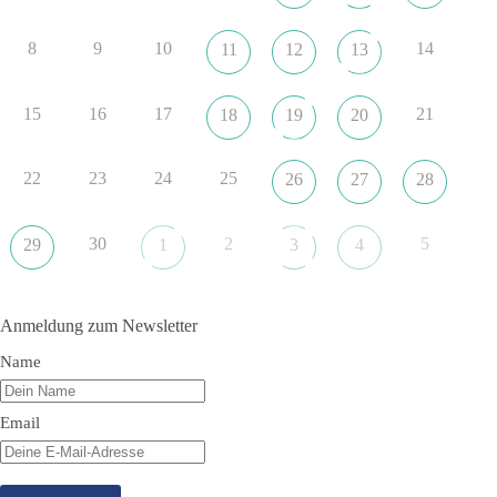
ob nun in Deutschland oder weltweit.
8
9
10
14
11
12
13
Quelle:
https://www.tagesschau.de/ausland/asien/nato-
erklaerung-ankara-100.html
15
16
17
21
18
19
20
#dieBasis
#NATO
#Gipfeltreffen
#Frieden
#Sicherheit
22
23
24
25
26
27
28
352
57
36
Auf Facebook ansehen
30
2
5
29
1
3
4
DieBasis
1 Tag zuvor
Anmeldung zum Newsletter
Grundrechte der Natur – ein Angriff auf das Grundgesetz?
Name
Im Politischen Frühschoppen diskutieren die Teilnehmer das
Verhältnis von Mensch, Natur und Grundgesetz.
Email
Beitrag der AG Strategische Impulse