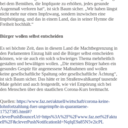
bei dem Bemühen, die Impfquote zu erhöhen, jedes gesunde
Augenmaß verloren hat“, ist sich Baum sicher. „Wir haben längst
nicht mehr nur einen Impfzwang, sondern inzwischen eine
Impfnötigung, und das in einem Land, das in seiner Hymne die
Freiheit hochhält.“
Bürger wollen selbst entscheiden
Es sei höchste Zeit, dass in diesem Land die Machtbegrenzung in
den Parlamenten Einzug hält und die Bürger selbst entscheiden
können, wie sie auch ein solch schwieriges Thema mehrheitlich
gestalten und bewältigen wollen. „Die meisten Bürger haben ein
gesundes Gespür für angemessene Maßnahmen und wollen
keine gesellschaftliche Spaltung oder gesellschaftliche Ächtung“,
ist sich Baum sicher. Das hätte er im Straßenwahlkampf tausende
Male gehört und auch festgestellt, wie viel Empörung sich bei
den Menschen über den staatlichen Corona-Kurs breitmacht.
Quellen:
https://www.faz.net/aktuell/wirtschaft/corona-keine-
lohnfortzahlung-fuer-ungeimpfte-in-quarantaene-
17527385.html#?
cleverPushBounceUrl=https%3A%2F%2Fwww.faz.net%2Faktu
ell%2F&cleverPushNotificationId=NqfqE9a85N5v2icPL