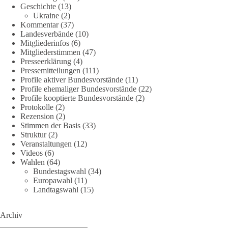
Geschichte
(13)
#dieBasis
#natur
#grundrechte
#grundgesetz
#demokratie
Ukraine
(2)
Kommentar
(37)
Landesverbände
(10)
Mitgliederinfos
(6)
38
7
8
Auf Facebook ansehen
Mitgliederstimmen
(47)
Presseerklärung
(4)
DieBasis
Pressemitteilungen
(111)
1 Tag zuvor
Profile aktiver Bundesvorstände
(11)
Profile ehemaliger Bundesvorstände
(22)
Profile kooptierte Bundesvorstände
(2)
Jetzt dieBasis Sachsen-Anhalt unterstützen!
Protokolle
(2)
Rezension
(2)
Die Landtagswahl 2026 in Sachsen-Anhalt findet am 6.
Stimmen der Basis
(33)
September statt. Die Inhalte stehen – jetzt müssen sie gesehen,
Struktur
(2)
geteilt und diskutiert werden.
Veranstaltungen
(12)
Videos
(6)
Wahlen
(64)
Folge unseren Kanälen:
Bundestagswahl
(34)
Facebook:
Europawahl
(11)
https://www.facebook.com/groups/diebasissachsenanhalt/
Landtagswahl
(15)
Instragram:
https://www.instagram.com/die_basis_sachsen_anhalt/
Archiv
Tiktok:
https://www.tiktok.com/@diebasis_sachsenanhalt