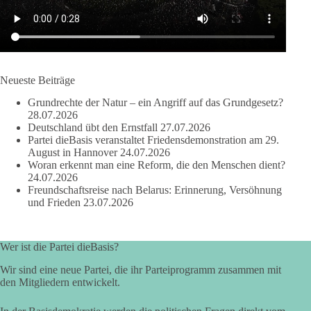
Anthony Fauci, Immunologe und Berater des ehemaligen US-
Präsidenten, hat bei einer Anhörung des US-Senats auf mehr
als 100 Fragen die Aussage verweigert. Die juristische
Bewertung werden Gerichte und Ermittlungen klären – auch
auf Basis seines Tagebuches. Doch unabhängig davon zeigt
der Vorgang eines deutlich:
Neueste Beiträge
Grundrechte der Natur – ein Angriff auf das Grundgesetz?
Die Corona-Zeit ist noch lange nicht aufgearbeitet.
28.07.2026
Deutschland übt den Ernstfall
27.07.2026
Auch in Deutschland warten viele Menschen bis heute auf
Partei dieBasis veranstaltet Friedensdemonstration am 29.
Antworten:
August in Hannover
24.07.2026
Woran erkennt man eine Reform, die den Menschen dient?
24.07.2026
❓ Wie wurden politische Entscheidungen getroffen?
Freundschaftsreise nach Belarus: Erinnerung, Versöhnung
❓ Welche Maßnahmen waren notwendig und welche nicht?
und Frieden
23.07.2026
❓Und wer übernimmt die Verantwortung für die massiven
Folgen für Kinder, Familien, Unternehmen und das Vertrauen
in unseren Rechtsstaat?
Wer ist die Partei dieBasis?
🟩🟩🟦🟦🟥🟥🟧🟧
Wir sind eine neue Partei, die ihr Parteiprogramm zusammen mit
den Mitgliedern entwickelt.
Eine demokratische Gesellschaft lebt nicht davon, unbequeme