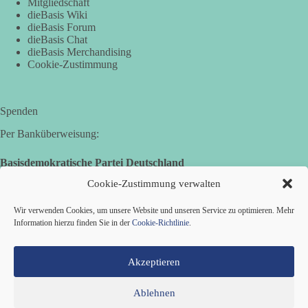
Mitgliedschaft
🕊 Wir wollen den Krieg mit Russland nicht!
dieBasis Wiki
dieBasis Forum
Am 20. Juni 2026 fand in Berlin am Brandenburger Tor die
dieBasis Chat
Demonstration mit dem Motto „Russland ist nicht unser
dieBasis Merchandising
Feind“ statt.
Cookie-Zustimmung
Hier ein Auszug aus der Rede von der
Bundestagsabgeordneten Sevim Dağdelen (BSW).
Spenden
Per Banküberweisung:
„Wir müssen Nein sagen zu diesem stinkenden
Revanchismus!“
Basisdemokratische Partei Deutschland
Volksbank Zollernalb
👉 Hier geht es zum vollständigen Video:
Cookie-Zustimmung verwalten
IBAN: DE16 6539 0120 0434 1370 06
https://www.youtube.com/live/a9hOswSNg4I?
si=2b_C6GgNY9EB-rXw
Wir verwenden Cookies, um unsere Website und unseren Service zu optimieren. Mehr
BIC: GENODES1EBI
Information hierzu finden Sie in der
Cookie-Richtlinie
.
🟩🟩🟦🟦🟥🟥🟧🟧
Akzeptieren
❤️ Wir freuen uns über deine Unterstützung:
https://diebasis.de/spenden/
Ablehnen