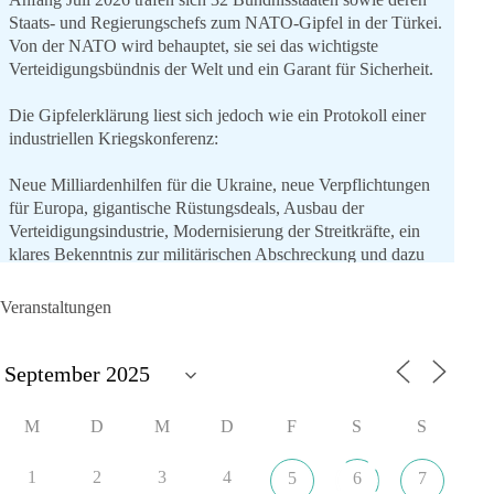
Staats- und Regierungschefs zum NATO-Gipfel in der Türkei.
Von der NATO wird behauptet, sie sei das wichtigste
Verteidigungsbündnis der Welt und ein Garant für Sicherheit.
Die Gipfelerklärung liest sich jedoch wie ein Protokoll einer
industriellen Kriegskonferenz:
Neue Milliardenhilfen für die Ukraine, neue Verpflichtungen
für Europa, gigantische Rüstungsdeals, Ausbau der
Verteidigungsindustrie, Modernisierung der Streitkräfte, ein
klares Bekenntnis zur militärischen Abschreckung und dazu
die Forderung, der Iran dürfe keine Kernwaffe besitzen.
Veranstaltungen
Und wo war der Austausch über eine friedensorientierte
Politik?
🟩🟩🟦🟦🟥🟥🟧🟧
M
D
M
D
F
S
S
dieBasis fordert als einzige Partei in Deutschland den Austritt
aus der NATO. Ein Gipfel, der mehr nach Rüstungsdeal als
1
2
3
4
5
6
7
nach Friedenspolitik klingt, wird niemals Sicherheit schaffen,