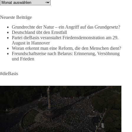
X:
https://x.com/DieBasisLSA
Archiv
Youtube:
https://www.youtube.com/dieBasisSachsenAnhalt
Neueste Beiträge
🟩🟩🟦🟦🟥🟥🟧🟧
Grundrechte der Natur – ein Angriff auf das Grundgesetz?
Like, teile und kommentiere unsere Beiträge, damit noch mehr
Deutschland übt den Ernstfall
Menschen mitbekommen, wofür wir stehen und warum es sich
Partei dieBasis veranstaltet Friedensdemonstration am 29.
August in Hannover
lohnt, dieBasis zu wählen.
Woran erkennt man eine Reform, die den Menschen dient?
Mehr Infos:
https://diebasis-st.de/wahlprogramm/
Freundschaftsreise nach Belarus: Erinnerung, Versöhnung
und Frieden
#dieBasis
#Landtagswahl
#SachsenAnhalt
#DeineStimmezählt
#jetztunterstützen
#dieBasis
58
6
14
Auf Facebook ansehen
DieBasis
2 Tage(n) zuvor
🔎 Über 100-mal keine Antwort.