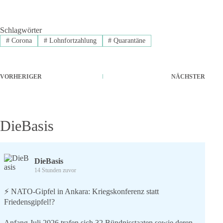
Schlagwörter
#
Corona
#
Lohnfortzahlung
#
Quarantäne
VORHERIGER
NÄCHSTER
DieBasis
DieBasis
14 Stunden zuvor
⚡️ NATO-Gipfel in Ankara: Kriegskonferenz statt
Friedensgipfel!?
Anfang Juli 2026 trafen sich 32 Bündnisstaaten sowie deren