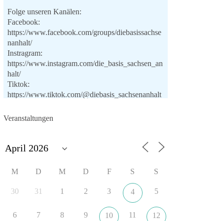
Folge unseren Kanälen:
Facebook:
https://www.facebook.com/groups/diebasissachse
nanhalt/
Instragram:
https://www.instagram.com/die_basis_sachsen_an
halt/
Tiktok:
https://www.tiktok.com/@diebasis_sachsenanhalt
X:
https://x.com/DieBasisLSA
Youtube:
Veranstaltungen
https://www.youtube.com/dieBasisSachsenAnhalt
🟩🟩🟦🟦🟥🟥🟧🟧
Like, teile und kommentiere unsere Beiträge,
M
D
M
D
F
S
S
damit noch mehr Menschen mitbekommen, wofür
wir stehen und warum es sich lohnt, dieBasis zu
30
31
1
2
3
5
4
wählen.
Mehr Infos:
https://diebasis-st.de/wahlprogramm/
6
7
8
9
11
10
12