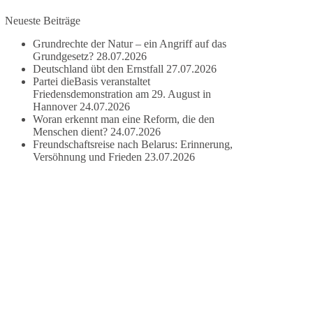
Neueste Beiträge
#dieBasis
#frieden
#russandistnichtunserFeind
#friedenspartei
Grundrechte der Natur – ein Angriff auf das
Grundgesetz?
28.07.2026
Deutschland übt den Ernstfall
27.07.2026
Partei dieBasis veranstaltet
377
168
37
Auf Facebook ansehen
Friedensdemonstration am 29. August in
Hannover
24.07.2026
Woran erkennt man eine Reform, die den
DieBasis
Menschen dient?
24.07.2026
2 Tage(n) zuvor
Freundschaftsreise nach Belarus: Erinnerung,
Versöhnung und Frieden
23.07.2026
Wusstest du, dass ein guter Antrag nicht besser
oder schlechter wird, nur weil er von einer
bestimmten Partei kommt?
Sachsen-Anhalt braucht Lösungen für Schule,
Pflege, Wirtschaft, Infrastruktur und die
Kommunen. Diese Probleme werden nicht
kleiner, wenn im Landtag zuerst auf Parteifarbe
und erst danach auf den Inhalt geschaut wird.
🟩🟩🟦🟦🟥🟥🟧🟧