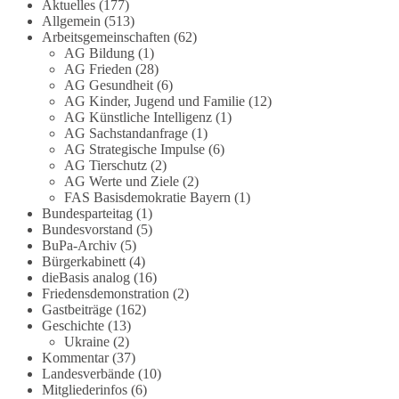
Die Corona-Zeit ist noch lange nicht
Aktuelles
(177)
Allgemein
(513)
aufgearbeitet.
Arbeitsgemeinschaften
(62)
AG Bildung
(1)
Auch in Deutschland warten viele Menschen bis
AG Frieden
(28)
heute auf Antworten:
AG Gesundheit
(6)
AG Kinder, Jugend und Familie
(12)
❓ Wie wurden politische Entscheidungen
AG Künstliche Intelligenz
(1)
AG Sachstandanfrage
(1)
getroffen?
AG Strategische Impulse
(6)
❓ Welche Maßnahmen waren notwendig und
AG Tierschutz
(2)
welche nicht?
AG Werte und Ziele
(2)
❓Und wer übernimmt die Verantwortung für die
FAS Basisdemokratie Bayern
(1)
massiven Folgen für Kinder, Familien,
Bundesparteitag
(1)
Unternehmen und das Vertrauen in unseren
Bundesvorstand
(5)
BuPa-Archiv
(5)
Rechtsstaat?
Bürgerkabinett
(4)
dieBasis analog
(16)
🟩🟩🟦🟦🟥🟥🟧🟧
Friedensdemonstration
(2)
Gastbeiträge
(162)
Eine demokratische Gesellschaft lebt nicht davon,
Geschichte
(13)
unbequeme Fragen zu vermeiden. Sie lebt davon,
Ukraine
(2)
Kommentar
(37)
Fragen offen zu stellen und transparent zu
Landesverbände
(10)
beantworten.
Mitgliederinfos
(6)