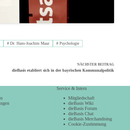
s
#
Dr. Hans-Joachim Maaz
#
Psychologie
NÄCHSTER
BEITRAG
dieBasis etabliert sich in der bayrischen Kommunalpolitik
Service & Intern
en
Mitgliedschaft
ungen
dieBasis Wiki
dieBasis Forum
dieBasis Chat
dieBasis Merchandising
Cookie-Zustimmung