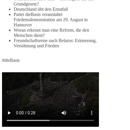
Grundgesetz?
🕊 Wir wollen den Krieg mit Russland nicht!
Deutschland übt den Ernstfall
Partei dieBasis veranstaltet
Am 20. Juni 2026 fand in Berlin am
Friedensdemonstration am 29. August in
Hannover
Brandenburger Tor die Demonstration mit dem
Woran erkennt man eine Reform, die den
Motto „Russland ist nicht unser Feind“ statt.
Menschen dient?
Freundschaftsreise nach Belarus: Erinnerung,
Hier ein Auszug aus der Rede von der
Versöhnung und Frieden
Bundestagsabgeordneten Sevim Dağdelen
(BSW).
#dieBasis
„Wir müssen Nein sagen zu diesem stinkenden
Revanchismus!“
👉 Hier geht es zum vollständigen Video:
https://www.youtube.com/live/a9hOswSNg4I?
si=2b_C6GgNY9EB-rXw
🟩🟩🟦🟦🟥🟥🟧🟧
❤️ Wir freuen uns über deine Unterstützung:
https://diebasis.de/spenden/