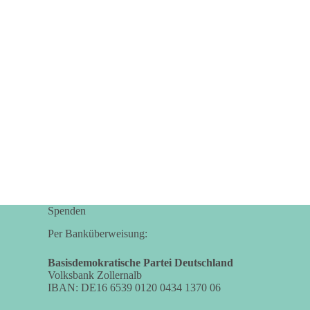
dieBasis Sachsen-Anhalt steht für Kooperation in
Sachfragen. Jeder Antrag soll danach bewertet
werden, ob er dem Land und den Menschen
wirklich nützt.
Zustimmung, wenn ein Vorschlag sinnvoll ist.
Ablehnung, wenn er Sachsen-Anhalt nicht
weiterbringt.
💬 Was ist dir wichtiger: der Absender eines
Antrags oder das Ergebnis für Sachsen-Anhalt?
#dieBasis
#sachsenanhalt
#ltw2026
#landtagswahl
Spenden
👉 Folgen:
Per Banküberweisung:
https://www.facebook.com/groups/diebasissachse
nanhalt/
Basisdemokratische Partei Deutschland
Volksbank Zollernalb
IBAN: DE16 6539 0120 0434 1370 06
24
6
2
Auf Facebook ansehen