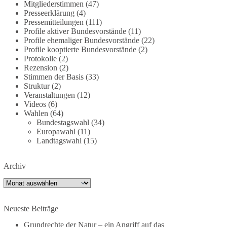
Mitgliederstimmen
(47)
dieBasis fordert deshalb weiterhin eine
Presseerklärung
(4)
unabhängige, vollständige und transparente
Pressemitteilungen
(111)
Aufarbeitung der Corona-Politik. Ohne
Profile aktiver Bundesvorstände
(11)
Profile ehemaliger Bundesvorstände
(22)
Denkverbote, ohne Vorverurteilungen und ohne
Profile kooptierte Bundesvorstände
(2)
Tabus.
Protokolle
(2)
Rezension
(2)
Quellen:
https://apnews.com/article/fauci-diaries-
Stimmen der Basis
(33)
covid-origins-rand-paul-
Struktur
(2)
6b25da9f75a0becbaf2886ab22643e67
und
Veranstaltungen
(12)
Videos
(6)
https://www.tichyseinblick.de/kolumnen/aus-aller-
Wahlen
(64)
welt/usa-tagebuch-fauci-corona-impfung/
Bundestagswahl
(34)
Europawahl
(11)
#dieBasis
#Corona
#Aufarbeitung
#Transparenz
Landtagswahl
(15)
#Demokratie
#Vertrauen
Archiv
Archiv
239
36
60
Auf Facebook ansehen
Neueste Beiträge
DieBasis
2 Tage(n) zuvor
Grundrechte der Natur – ein Angriff auf das