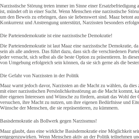
Narzisstische Störung treten immer im Sinne einer Ersatzbefriedigung
ist, mündet oft in einer Sucht. Wenn Menschen eine narzisstische Stö
um den Beweis zu erbringen, dass sie liebenswert sind. Maaz betont auc
Konkurrenz und Anstrengung unterstützt, Narzissten besonders erfolgre
Die Parteiendemokratie ist eine narzisstische Demokratie!
Die Parteiendemokratie ist laut Maaz eine narzisstische Demokratie, da
sein als alle anderen. Das führt dazu, dass sich die verschiedenen Par
jeder versucht, sich selbst als die beste Option zu präsentieren. In d
von Umgebung erfolgreich sein können, da sie sich gerne als die besten
Die Gefahr von Narzissten in der Politik
Maaz warnt jedoch davor, Narzissten an die Macht zu wählen, da dies
mit einer narzisstischen Persönlichkeitsstörung an die Macht kommt, ka
ihre eigenen Interessen und Wünsche zu fördern, anstatt das Wohl der 
versuchen, ihre Macht zu nutzen, um ihre eigenen Bedürfnisse und Eitel
Wünsche der Menschen, die sie repräsentieren, zu kümmern.
Basisdemokratie als Bollwerk gegen Narzissmus!
Maaz glaubt, dass eine wirkliche Basisdemokratie eine Möglichkeit sei
entgegenzuwirken. Wenn Menschen aktiv an der Politik teilnehmen und