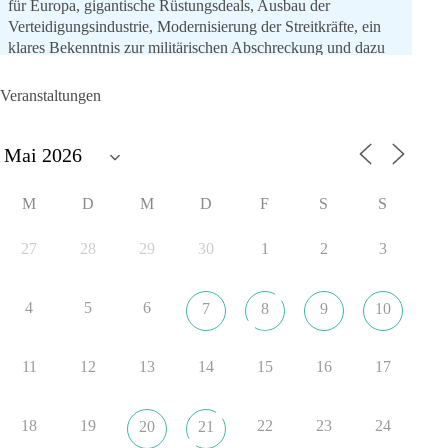
für Europa, gigantische Rüstungsdeals, Ausbau der
Verteidigungsindustrie, Modernisierung der Streitkräfte, ein
klares Bekenntnis zur militärischen Abschreckung und dazu
die Forderung, der Iran dürfe keine Kernwaffe besitzen.
Veranstaltungen
Und wo war der Austausch über eine friedensorientierte
Politik?
🟩🟩🟦🟦🟥🟥🟧🟧
M
D
M
D
F
S
S
dieBasis fordert als einzige Partei in Deutschland den Austritt
aus der NATO. Ein Gipfel, der mehr nach Rüstungsdeal als
27
28
29
30
1
2
3
nach Friedenspolitik klingt, wird niemals Sicherheit schaffen,
ob nun in Deutschland oder weltweit.
4
5
6
7
8
9
10
Quelle:
https://www.tagesschau.de/ausland/asien/nato-
erklaerung-ankara-100.html
11
12
13
14
15
16
17
#dieBasis
#NATO
#Gipfeltreffen
#Frieden
#Sicherheit
18
19
22
23
24
20
21