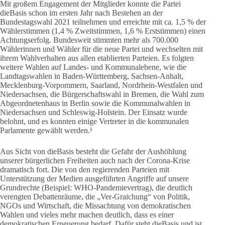
Mit großem Engagement der Mitglieder konnte die Partei
dieBasis schon im ersten Jahr nach Bestehen an der
Bundestagswahl 2021 teilnehmen und erreichte mit ca. 1,5 % der
Wählerstimmen (1,4 % Zweitstimmen, 1,6 % Erststimmen) einen
Achtungserfolg. Bundesweit stimmten mehr als 700.000
Wählerinnen und Wähler für die neue Partei und wechselten mit
ihrem Wahlverhalten aus allen etablierten Parteien. Es folgten
weitere Wahlen auf Landes- und Kommunalebene, wie die
Landtagswahlen in Baden-Württemberg, Sachsen-Anhalt,
Mecklenburg-Vorpommern, Saarland, Nordrhein-Westfalen und
Niedersachsen, die Bürgerschaftswahl in Bremen, die Wahl zum
Abgeordnetenhaus in Berlin sowie die Kommunalwahlen in
Niedersachsen und Schleswig-Holstein. Der Einsatz wurde
belohnt, und es konnten einige Vertreter in die kommunalen
Parlamente gewählt werden.¹
Aus Sicht von dieBasis besteht die Gefahr der Aushöhlung
unserer bürgerlichen Freiheiten auch nach der Corona-Krise
dramatisch fort. Die von den regierenden Parteien mit
Unterstützung der Medien ausgeführten Angriffe auf unsere
Grundrechte (Beispiel: WHO-Pandemievertrag), die deutlich
verengten Debattenräume, die „Ver-Graichung“ von Politik,
NGOs und Wirtschaft, die Missachtung von demokratischen
Wahlen und vieles mehr machen deutlich, dass es einer
demokratischen Erneuerung bedarf. Dafür steht dieBasis und ist