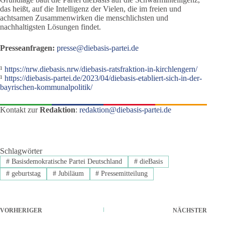
das heißt, auf die Intelligenz der Vielen, die im freien und
achtsamen Zusammenwirken die menschlichsten und
nachhaltigsten Lösungen findet.
Presseanfragen:
presse@diebasis-partei.de
¹
https://nrw.diebasis.nrw/diebasis-ratsfraktion-in-kirchlengern/
¹
https://diebasis-partei.de/2023/04/diebasis-etabliert-sich-in-der-
bayrischen-kommunalpolitik/
Kontakt zur
Redaktion
:
redaktion@diebasis-partei.de
Schlagwörter
#
Basisdemokratische Partei Deutschland
#
dieBasis
#
geburtstag
#
Jubiläum
#
Pressemitteilung
VORHERIGER
NÄCHSTER