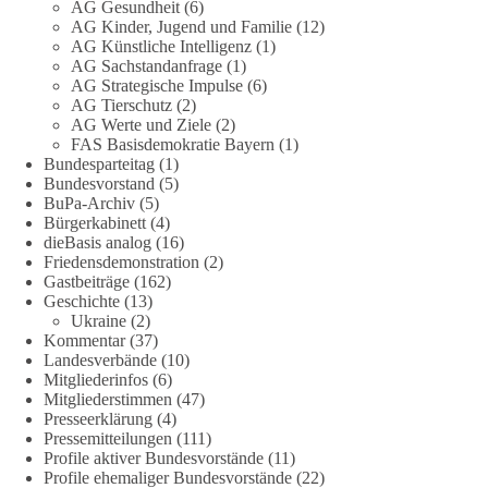
zum Rechtsstaat und zur Demokratie aufwerfen. [...]
AG Gesundheit
(6)
AG Kinder, Jugend und Familie
(12)
AG Künstliche Intelligenz
(1)
👉 Hier weiterlesen:
https://diebasis-
AG Sachstandanfrage
(1)
partei.de/2026/07/grundrechte-der-natur-ein-angriff-auf-das-
AG Strategische Impulse
(6)
grundgesetz/
AG Tierschutz
(2)
AG Werte und Ziele
(2)
🟩🟩🟦🟦🟥🟥🟧🟧
FAS Basisdemokratie Bayern
(1)
Bundesparteitag
(1)
Bundesvorstand
(5)
Es ging weniger um fertige Antworten als um eine Debatte
BuPa-Archiv
(5)
darüber, wie Freiheit, Verantwortung, Naturschutz und
Bürgerkabinett
(4)
Grundrechte in einer demokratischen Gesellschaft künftig
dieBasis analog
(16)
miteinander in Einklang gebracht werden können.
Friedensdemonstration
(2)
Gastbeiträge
(162)
Geschichte
(13)
#dieBasis
#natur
#grundrechte
#grundgesetz
#demokratie
Ukraine
(2)
Kommentar
(37)
Landesverbände
(10)
Mitgliederinfos
(6)
38
7
8
Auf Facebook ansehen
Mitgliederstimmen
(47)
Presseerklärung
(4)
DieBasis
Pressemitteilungen
(111)
1 Tag zuvor
Profile aktiver Bundesvorstände
(11)
Profile ehemaliger Bundesvorstände
(22)