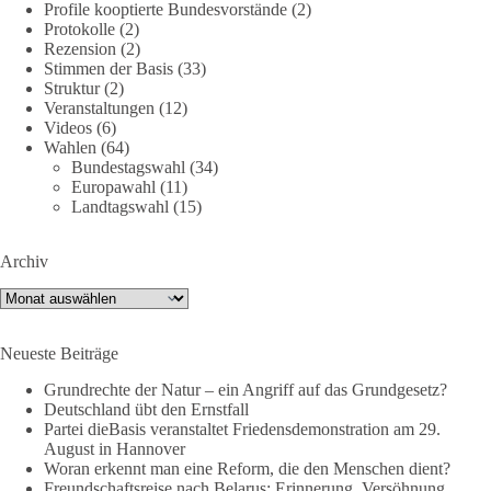
Profile kooptierte Bundesvorstände
(2)
Jetzt dieBasis Sachsen-Anhalt unterstützen!
Protokolle
(2)
Rezension
(2)
Die Landtagswahl 2026 in Sachsen-Anhalt findet am 6.
Stimmen der Basis
(33)
September statt. Die Inhalte stehen – jetzt müssen sie gesehen,
Struktur
(2)
geteilt und diskutiert werden.
Veranstaltungen
(12)
Videos
(6)
Wahlen
(64)
Folge unseren Kanälen:
Bundestagswahl
(34)
Facebook:
Europawahl
(11)
https://www.facebook.com/groups/diebasissachsenanhalt/
Landtagswahl
(15)
Instragram:
https://www.instagram.com/die_basis_sachsen_anhalt/
Archiv
Tiktok:
https://www.tiktok.com/@diebasis_sachsenanhalt
X:
https://x.com/DieBasisLSA
Archiv
Youtube:
https://www.youtube.com/dieBasisSachsenAnhalt
Neueste Beiträge
🟩🟩🟦🟦🟥🟥🟧🟧
Grundrechte der Natur – ein Angriff auf das Grundgesetz?
Like, teile und kommentiere unsere Beiträge, damit noch mehr
Deutschland übt den Ernstfall
Menschen mitbekommen, wofür wir stehen und warum es sich
Partei dieBasis veranstaltet Friedensdemonstration am 29.
August in Hannover
lohnt, dieBasis zu wählen.
Woran erkennt man eine Reform, die den Menschen dient?
Mehr Infos:
https://diebasis-st.de/wahlprogramm/
Freundschaftsreise nach Belarus: Erinnerung, Versöhnung