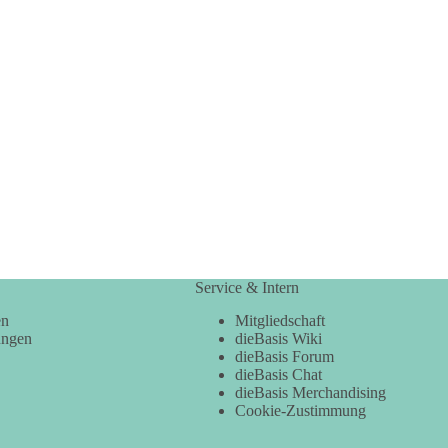
Service & Intern
en
Mitgliedschaft
ungen
dieBasis Wiki
dieBasis Forum
dieBasis Chat
dieBasis Merchandising
Cookie-Zustimmung