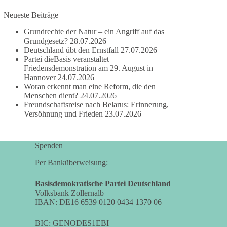
damit noch mehr Menschen mitbekommen, wofür
Neueste Beiträge
wir stehen und warum es sich lohnt, dieBasis zu
wählen.
Grundrechte der Natur – ein Angriff auf das
Mehr Infos:
https://diebasis-st.de/wahlprogramm/
Grundgesetz?
28.07.2026
Deutschland übt den Ernstfall
27.07.2026
Partei dieBasis veranstaltet
#dieBasis
#Landtagswahl
#SachsenAnhalt
Friedensdemonstration am 29. August in
#DeineStimmezählt
#jetztunterstützen
Hannover
24.07.2026
Woran erkennt man eine Reform, die den
Menschen dient?
24.07.2026
Freundschaftsreise nach Belarus: Erinnerung,
58
6
14
Auf Facebook ansehen
Versöhnung und Frieden
23.07.2026
DieBasis
2 Tage(n) zuvor
Spenden
Per Banküberweisung:
🔎 Über 100-mal keine Antwort.
Basisdemokratische Partei Deutschland
Anthony Fauci, Immunologe und Berater des
Volksbank Zollernalb
ehemaligen US-Präsidenten, hat bei einer
IBAN: DE16 6539 0120 0434 1370 06
Anhörung des US-Senats auf mehr als 100
Fragen die Aussage verweigert. Die juristische
BIC: GENODES1EBI