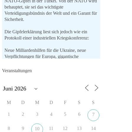
NATO-Gipfel in der Türkei. Von der NATO wird
behauptet, sie sei das wichtigste
Verteidigungsbündnis der Welt und ein Garant für
Sicherheit.
Die Gipfelerklärung liest sich jedoch wie ein
Protokoll einer industriellen Kriegskonferenz:
Neue Milliardenhilfen für die Ukraine, neue
Verpflichtungen für Europa, gigantische
Rüstungsdeals, Ausbau der
Verteidigungsindustrie, Modernisierung der
Veranstaltungen
Streitkräfte, ein klares Bekenntnis zur
militärischen Abschreckung und dazu die
Forderung, der Iran dürfe keine Kernwaffe
besitzen.
M
D
M
D
F
S
S
Und wo war der Austausch über eine
friedensorientierte Politik?
1
2
3
4
5
6
7
🟩🟩🟦🟦🟥🟥🟧🟧
8
9
11
12
13
14
10