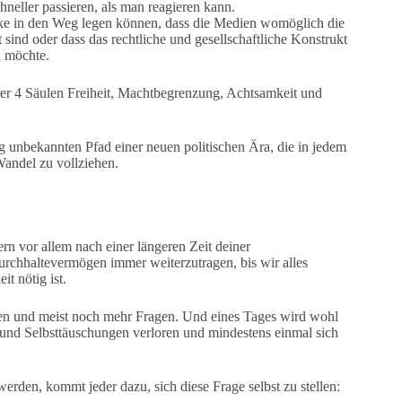
neller passieren, als man reagieren kann.
cke in den Weg legen können, dass die Medien womöglich die
 sind oder dass das rechtliche und gesellschaftliche Konstrukt
n möchte.
serer 4 Säulen Freiheit, Machtbegrenzung, Achtsamkeit und
ig unbekannten Pfad einer neuen politischen Ära, die in jedem
andel zu vollziehen.
n vor allem nach einer längeren Zeit deiner
urchhaltevermögen immer weiterzutragen, bis wir alles
it nötig ist.
en und meist noch mehr Fragen. Und eines Tages wird wohl
nd Selbsttäuschungen verloren und mindestens einmal sich
werden, kommt jeder dazu, sich diese Frage selbst zu stellen: