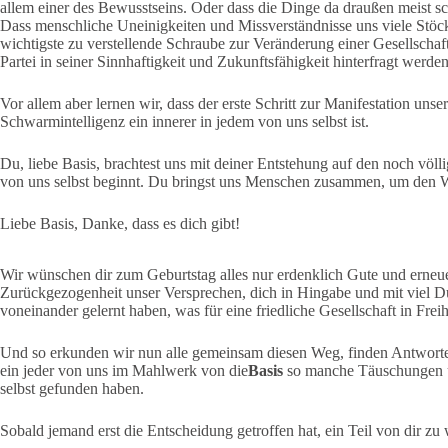
allem einer des Bewusstseins. Oder dass die Dinge da draußen meist sch
Dass menschliche Uneinigkeiten und Missverständnisse uns viele Stö
wichtigste zu verstellende Schraube zur Veränderung einer Gesellschaft
Partei in seiner Sinnhaftigkeit und Zukunftsfähigkeit hinterfragt werde
Vor allem aber lernen wir, dass der erste Schritt zur Manifestation un
Schwarmintelligenz ein innerer in jedem von uns selbst ist.
Du, liebe Basis, brachtest uns mit deiner Entstehung auf den noch völl
von uns selbst beginnt. Du bringst uns Menschen zusammen, um den W
Liebe Basis, Danke, dass es dich gibt!
Wir wünschen dir zum Geburtstag alles nur erdenklich Gute und erneuer
Zurückgezogenheit unser Versprechen, dich in Hingabe und mit viel D
voneinander gelernt haben, was für eine friedliche Gesellschaft in Freihe
Und so erkunden wir nun alle gemeinsam diesen Weg, finden Antwort
ein jeder von uns im Mahlwerk von die
Basis
so manche Täuschungen u
selbst gefunden haben.
Sobald jemand erst die Entscheidung getroffen hat, ein Teil von dir zu 