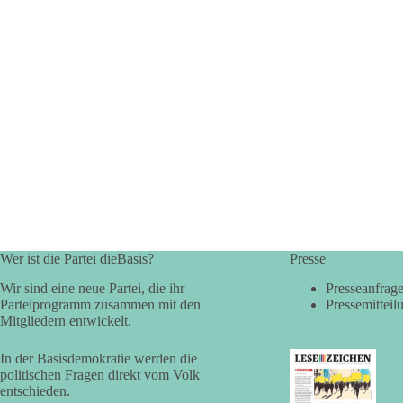
Wer ist die Partei dieBasis?
Presse
Wir sind eine neue Partei, die ihr
Presseanfrag
Parteiprogramm zusammen mit den
Pressemitteil
Mitgliedern entwickelt.
In der Basisdemokratie werden die
politischen Fragen direkt vom Volk
entschieden.