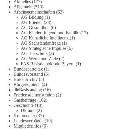
Grundgesetz?
Aktuelles
(177)
Allgemein
(513)
Arbeitsgemeinschaften
(62)
Im Politischen Frühschoppen diskutieren die
AG Bildung
(1)
Teilnehmer das Verhältnis von Mensch, Natur und
AG Frieden
(28)
Grundgesetz.
AG Gesundheit
(6)
AG Kinder, Jugend und Familie
(12)
Beitrag der AG Strategische Impulse
AG Künstliche Intelligenz
(1)
AG Sachstandanfrage
(1)
AG Strategische Impulse
(6)
Kann die Natur Träger eigener Grundrechte sein?
AG Tierschutz
(2)
Oder würde eine solche Entwicklung das
AG Werte und Ziele
(2)
Fundament unseres Grundgesetzes sprengen? Mit
FAS Basisdemokratie Bayern
(1)
dieser grundsätzlichen Frage beschäftigte sich die
Bundesparteitag
(1)
Teilnehmer des Politischen Frühschoppens der
Bundesvorstand
(5)
BuPa-Archiv
(5)
AG Strategische Impulse am 19. Juli 2026.
Bürgerkabinett
(4)
Referent Frank Bothmann stellte die These auf,
dieBasis analog
(16)
dass die derzeit in Teilen der Umweltbewegung
Friedensdemonstration
(2)
diskutierten „Grundrechte der Natur“ weit über
Gastbeiträge
(162)
klassischen Naturschutz hinausreichen und
Geschichte
(13)
grundlegende Fragen zum Menschenbild, zum
Ukraine
(2)
Kommentar
(37)
Rechtsstaat und zur Demokratie aufwerfen. [...]
Landesverbände
(10)
Mitgliederinfos
(6)
👉 Hier weiterlesen:
https://diebasis-