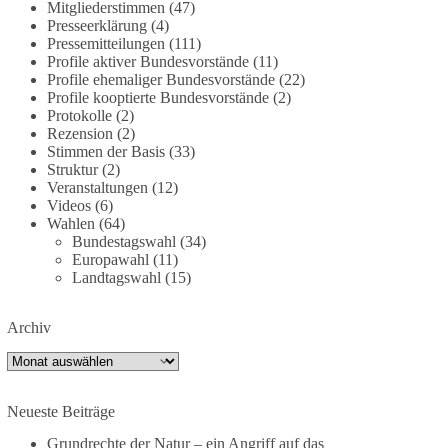
Mitgliederstimmen
(47)
partei.de/2026/07/grundrechte-der-natur-ein-
Presseerklärung
(4)
angriff-auf-das-grundgesetz/
Pressemitteilungen
(111)
Profile aktiver Bundesvorstände
(11)
Profile ehemaliger Bundesvorstände
(22)
🟩🟩🟦🟦🟥🟥🟧🟧
Profile kooptierte Bundesvorstände
(2)
Protokolle
(2)
Es ging weniger um fertige Antworten als um eine
Rezension
(2)
Debatte darüber, wie Freiheit, Verantwortung,
Stimmen der Basis
(33)
Naturschutz und Grundrechte in einer
Struktur
(2)
demokratischen Gesellschaft künftig miteinander
Veranstaltungen
(12)
Videos
(6)
in Einklang gebracht werden können.
Wahlen
(64)
Bundestagswahl
(34)
#dieBasis
#natur
#grundrechte
#grundgesetz
Europawahl
(11)
#demokratie
Landtagswahl
(15)
Archiv
38
7
8
Auf Facebook ansehen
Archiv
DieBasis
2 Tage(n) zuvor
Neueste Beiträge
Grundrechte der Natur – ein Angriff auf das