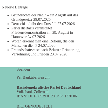
Neueste Beiträge
#dieBasis
#frieden
#russandistnichtunserFeind
#friedenspartei
Grundrechte der Natur – ein Angriff auf das
Grundgesetz?
28.07.2026
Deutschland übt den Ernstfall
27.07.2026
Partei dieBasis veranstaltet
377
168
37
Auf Facebook ansehen
Friedensdemonstration am 29. August in
Hannover
24.07.2026
Woran erkennt man eine Reform, die den
DieBasis
Menschen dient?
24.07.2026
2 Tage(n) zuvor
Freundschaftsreise nach Belarus: Erinnerung,
Versöhnung und Frieden
23.07.2026
Wusstest du, dass ein guter Antrag nicht besser
oder schlechter wird, nur weil er von einer
bestimmten Partei kommt?
Spenden
Sachsen-Anhalt braucht Lösungen für Schule,
Per Banküberweisung:
Pflege, Wirtschaft, Infrastruktur und die
Kommunen. Diese Probleme werden nicht
Basisdemokratische Partei Deutschland
Volksbank Zollernalb
kleiner, wenn im Landtag zuerst auf Parteifarbe
IBAN: DE16 6539 0120 0434 1370 06
und erst danach auf den Inhalt geschaut wird.
BIC: GENODES1EBI
🟩🟩🟦🟦🟥🟥🟧🟧