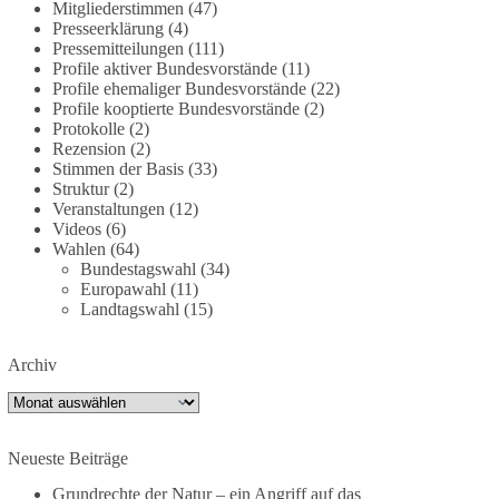
Mitgliederstimmen
(47)
dieBasis fordert deshalb weiterhin eine
Presseerklärung
(4)
unabhängige, vollständige und transparente
Pressemitteilungen
(111)
Aufarbeitung der Corona-Politik. Ohne
Profile aktiver Bundesvorstände
(11)
Profile ehemaliger Bundesvorstände
(22)
Denkverbote, ohne Vorverurteilungen und ohne
Profile kooptierte Bundesvorstände
(2)
Tabus.
Protokolle
(2)
Rezension
(2)
Quellen:
https://apnews.com/article/fauci-diaries-
Stimmen der Basis
(33)
covid-origins-rand-paul-
Struktur
(2)
6b25da9f75a0becbaf2886ab22643e67
und
Veranstaltungen
(12)
Videos
(6)
https://www.tichyseinblick.de/kolumnen/aus-aller-
Wahlen
(64)
welt/usa-tagebuch-fauci-corona-impfung/
Bundestagswahl
(34)
Europawahl
(11)
#dieBasis
#Corona
#Aufarbeitung
#Transparenz
Landtagswahl
(15)
#Demokratie
#Vertrauen
Archiv
Archiv
239
36
60
Auf Facebook ansehen
Neueste Beiträge
DieBasis
1 Tag zuvor
Grundrechte der Natur – ein Angriff auf das