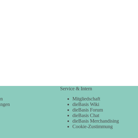
Service & Intern
en
Mitgliedschaft
ungen
dieBasis Wiki
dieBasis Forum
dieBasis Chat
dieBasis Merchandising
Cookie-Zustimmung