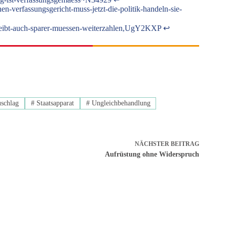
en-verfassungsgericht-muss-jetzt-die-politik-handeln-sie-
g-bleibt-auch-sparer-muessen-weiterzahlen,UgY2KXP
↩︎
uschlag
#
Staatsapparat
#
Ungleichbehandlung
NÄCHSTER
BEITRAG
Aufrüstung ohne Widerspruch