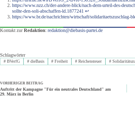
https://www.nzz.ch/der-andere-blick/nach-dem-urteil-des-deutsch
sollte-den-soli-abschaffen-ld.1877241
↩︎
https://www.br.de/nachrichten/wirtschaft/solidaritaetszuschla
Kontakt zur
Redaktion
:
redaktion@diebasis-partei.de
Schlagwörter
#
BVerfG
#
dieBasis
#
Freiheit
#
Reichensteuer
#
Solidaritätsz
VORHERIGER
BEITRAG
Auftritt der Kampagne "Für ein neutrales Deutschland" am
29. März in Berlin