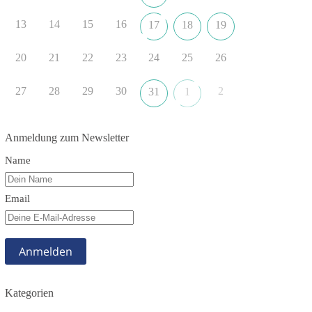
#dieBasis
#Landtagswahl
#SachsenAnhalt
13
14
15
16
17
18
19
#DeineStimmezählt
#jetztunterstützen
20
21
22
23
24
25
26
22
3
5
Auf Facebook ansehen
27
28
29
30
2
31
1
DieBasis
19 Stunden zuvor
Anmeldung zum Newsletter
🔎 Über 100-mal keine Antwort.
Name
Anthony Fauci, Immunologe und Berater des
ehemaligen US-Präsidenten, hat bei einer
Email
Anhörung des US-Senats auf mehr als 100
Fragen die Aussage verweigert. Die juristische
Bewertung werden Gerichte und Ermittlungen
klären – auch auf Basis seines Tagebuches. Doch
unabhängig davon zeigt der Vorgang eines
deutlich:
Kategorien