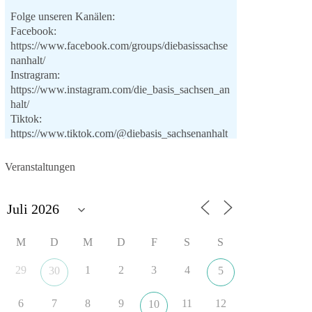
Folge unseren Kanälen:
Facebook:
https://www.facebook.com/groups/diebasissachse
nanhalt/
Instragram:
https://www.instagram.com/die_basis_sachsen_an
halt/
Tiktok:
https://www.tiktok.com/@diebasis_sachsenanhalt
X:
https://x.com/DieBasisLSA
Youtube:
Veranstaltungen
https://www.youtube.com/dieBasisSachsenAnhalt
🟩🟩🟦🟦🟥🟥🟧🟧
Like, teile und kommentiere unsere Beiträge,
M
D
M
D
F
S
S
damit noch mehr Menschen mitbekommen, wofür
wir stehen und warum es sich lohnt, dieBasis zu
29
1
2
3
4
30
5
wählen.
Mehr Infos:
https://diebasis-st.de/wahlprogramm/
6
7
8
9
11
12
10