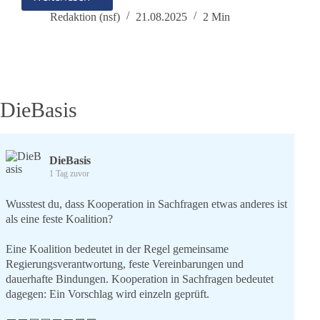
Lernen
zu
Redaktion (nsf)
21.08.2025
2 Min
Hause
–
keine
Kindeswohlgefährdung!
DieBasis
DieBasis
1 Tag zuvor
Wusstest du, dass Kooperation in Sachfragen etwas anderes ist
als eine feste Koalition?
Eine Koalition bedeutet in der Regel gemeinsame
Regierungsverantwortung, feste Vereinbarungen und
dauerhafte Bindungen. Kooperation in Sachfragen bedeutet
dagegen: Ein Vorschlag wird einzeln geprüft.