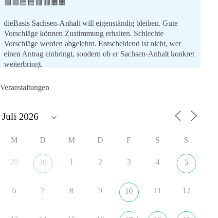
🟩🟩🟦🟦🟥🟥🟧🟧
dieBasis Sachsen-Anhalt will eigenständig bleiben. Gute
Vorschläge können Zustimmung erhalten. Schlechte
Vorschläge werden abgelehnt. Entscheidend ist nicht, wer
einen Antrag einbringt, sondern ob er Sachsen-Anhalt konkret
weiterbringt.
Keine automatische Zustimmung. Keine automatische
Ablehnung. Keine politische Verschmelzung.
Veranstaltungen
💬 Was ist dir wichtiger: feste Lager oder unabhängige
Entscheidungen? 👇
#dieBasis
#SachsenAnhalt
#Landtagswahl2026
#Kooperation
M
D
M
D
F
S
S
#Sachpolitik
29
1
2
3
4
30
5
6
2
Auf Facebook ansehen
6
7
8
9
11
12
10
DieBasis
1 Tag zuvor