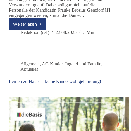
Verwunderung auf. Dabei soll gar nicht auf die
Personalie der Kandidatin Frauke Brosius-Gersdorf [1]
eingegangen werden, zumal die Dame…
Weiterlesen
Verfassungsrichterwahl
–
Redaktion (nsf)
22.08.2025
3 Min
Was
keiner
fragt,
aber
was
Allgemein
,
AG Kinder, Jugend und Familie
,
zu
Aktuelles
hinterfragen
wäre
Lernen zu Hause – keine Kindeswohlgefährdung!