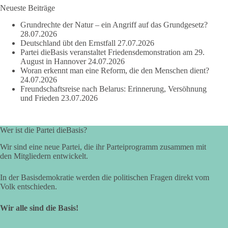
Neueste Beiträge
Grundrechte der Natur – ein Angriff auf das Grundgesetz?
664
137
66
Auf Facebook ansehen
28.07.2026
Deutschland übt den Ernstfall
27.07.2026
Partei dieBasis veranstaltet Friedensdemonstration am 29.
DieBasis
August in Hannover
24.07.2026
3 Tage(n) zuvor
Woran erkennt man eine Reform, die den Menschen dient?
24.07.2026
Grundrechte der Natur – ein Angriff auf das Grundgesetz?
Freundschaftsreise nach Belarus: Erinnerung, Versöhnung
und Frieden
23.07.2026
Im Politischen Frühschoppen diskutieren die Teilnehmer das
Verhältnis von Mensch, Natur und Grundgesetz.
Wer ist die Partei dieBasis?
Beitrag der AG Strategische Impulse
Wir sind eine neue Partei, die ihr Parteiprogramm zusammen mit
den Mitgliedern entwickelt.
Kann die Natur Träger eigener Grundrechte sein? Oder würde
eine solche Entwicklung das Fundament unseres
In der Basisdemokratie werden die politischen Fragen direkt vom
Grundgesetzes sprengen? Mit dieser grundsätzlichen Frage
Volk entschieden.
beschäftigte sich die Teilnehmer des Politischen
Frühschoppens der AG Strategische Impulse am 19. Juli 2026.
Wir alle sind die Basis!
Referent Frank Bothmann stellte die These auf, dass die
derzeit in Teilen der Umweltbewegung diskutierten