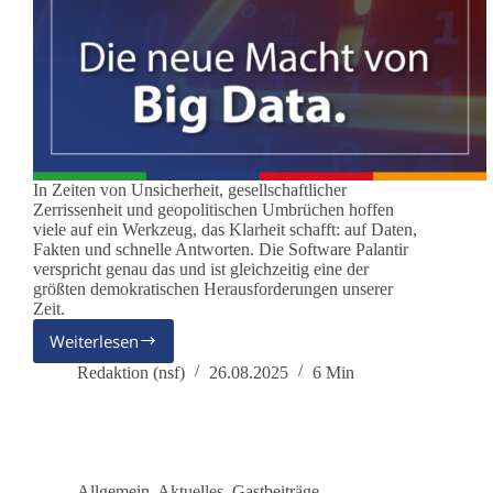
In Zeiten von Unsicherheit, gesellschaftlicher
Zerrissenheit und geopolitischen Umbrüchen hoffen
viele auf ein Werkzeug, das Klarheit schafft: auf Daten,
Fakten und schnelle Antworten. Die Software Palantir
verspricht genau das und ist gleichzeitig eine der
größten demokratischen Herausforderungen unserer
Zeit.
Weiterlesen
„Palantir“
–
Redaktion (nsf)
26.08.2025
6 Min
Wenn
Software
über
Klinik,
Gerichtssaal
Allgemein
,
Aktuelles
,
Gastbeiträge