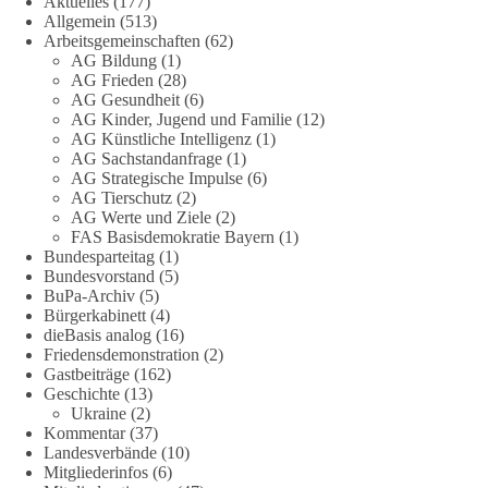
Aktuelles
(177)
2 Tage(n) zuvor
Allgemein
(513)
Arbeitsgemeinschaften
(62)
AG Bildung
(1)
Stimmen der dieBasis – heute mit dem „Demokratie-Bestatter“
AG Frieden
(28)
AG Gesundheit
(6)
Die Energiewende ist bisher kein Erfolg, sondern ein teures,
AG Kinder, Jugend und Familie
(12)
ineffizientes Unterfangen. Dies belegt eine Auswertung der
AG Künstliche Intelligenz
(1)
NZZ, wonach die Energiewende den Strom nicht billiger,
AG Sachstandanfrage
(1)
sondern teurer gemacht hat.
AG Strategische Impulse
(6)
AG Tierschutz
(2)
AG Werte und Ziele
(2)
Quelle:
https://www.nzz.ch/der-andere-blick/fehlschlag-
FAS Basisdemokratie Bayern
(1)
energiewende-warum-deutschland-trotz-rekordausbau-von-
Bundesparteitag
(1)
wind-und-sonnenkraft-weniger-strom-erzeugt-ld.10006607
Bundesvorstand
(5)
BuPa-Archiv
(5)
🟩🟩🟦🟦🟥🟥🟧🟧
Bürgerkabinett
(4)
dieBasis analog
(16)
Friedensdemonstration
(2)
„Wir brauchen dringend wettbewerbsfähige Energiepreise und
Gastbeiträge
(162)
eine ideologiefreie Diskussion“, meint der Demokratie-
Geschichte
(13)
Bestatter.
Ukraine
(2)
Kommentar
(37)
Wie siehst du das?
Landesverbände
(10)
Mitgliederinfos
(6)