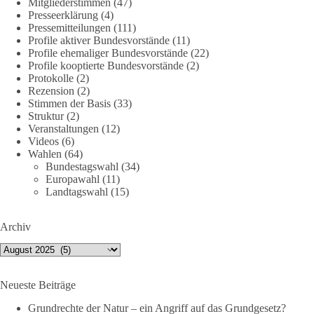
Mitgliederstimmen
(47)
🤝 Jetzt Politik für die Menschen mitgestalten:
Presseerklärung
(4)
https://diebasis.de/mitgliedschaft/
Pressemitteilungen
(111)
Profile aktiver Bundesvorstände
(11)
#dieBasis
#energiewende
#strompreise
#wettbewerb
Profile ehemaliger Bundesvorstände
(22)
Profile kooptierte Bundesvorstände
(2)
Protokolle
(2)
Rezension
(2)
40
7
Auf Facebook ansehen
Stimmen der Basis
(33)
Struktur
(2)
Veranstaltungen
(12)
DieBasis
Videos
(6)
2 Tage(n) zuvor
Wahlen
(64)
Bundestagswahl
(34)
⚡️ NATO-Gipfel in Ankara: Kriegskonferenz statt
Europawahl
(11)
Friedensgipfel!?
Landtagswahl
(15)
Anfang Juli 2026 trafen sich 32 Bündnisstaaten sowie deren
Archiv
Staats- und Regierungschefs zum NATO-Gipfel in der Türkei.
Von der NATO wird behauptet, sie sei das wichtigste
Archiv
Verteidigungsbündnis der Welt und ein Garant für Sicherheit.
Neueste Beiträge
Die Gipfelerklärung liest sich jedoch wie ein Protokoll einer
industriellen Kriegskonferenz:
Grundrechte der Natur – ein Angriff auf das Grundgesetz?