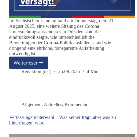
Im Sächsischen Landtag fand am Donnerstag, dem 21.
August 2025, eine weitere Sitzung des Corona-
Untersuchungsausschusses in Dresden statt, die
eindrucksvoll zeigte, wie unterschiedlich die
Bewertungen der Corona-Politik ausfallen – und wie
dringend eine ehrliche, transparente Aufarbeitung
notwendig ist.
Weiterlesen
Corona-
Untersuchungsausschuss
Redaktion (nsf)
25.08.2025
4 Min
Sachsen:
Zwei
Experten,
zwei
Realitäten
Allgemein
,
Aktuelles
,
Kommentar
Verfassungsrichterwahl – Was keiner fragt, aber was zu
hinterfragen wäre