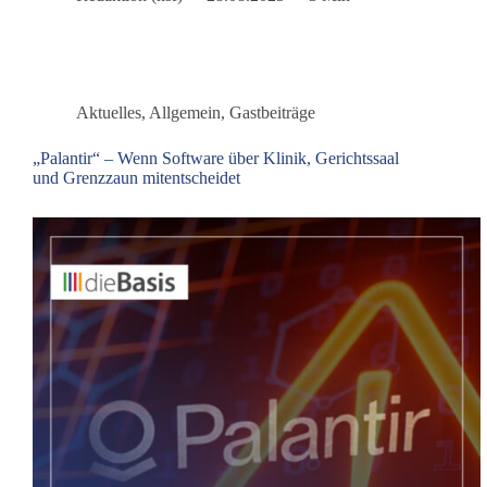
Sachsen:
dieBasis
fordert
echte
Aufarbeitung
Aktuelles
,
Allgemein
,
Gastbeiträge
„Palantir“ – Wenn Software über Klinik, Gerichtssaal
und Grenzzaun mitentscheidet