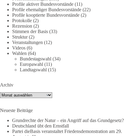
2 Tage(n) zuvor
Profile aktiver Bundesvorstände
(11)
Profile ehemaliger Bundesvorstände
(22)
Profile kooptierte Bundesvorstände
(2)
Jetzt dieBasis Sachsen-Anhalt unterstützen!
Protokolle
(2)
Rezension
(2)
Die Landtagswahl 2026 in Sachsen-Anhalt findet am 6.
Stimmen der Basis
(33)
September statt. Die Inhalte stehen – jetzt müssen sie gesehen,
Struktur
(2)
geteilt und diskutiert werden.
Veranstaltungen
(12)
Videos
(6)
Wahlen
(64)
Folge unseren Kanälen:
Bundestagswahl
(34)
Facebook:
Europawahl
(11)
https://www.facebook.com/groups/diebasissachsenanhalt/
Landtagswahl
(15)
Instragram:
https://www.instagram.com/die_basis_sachsen_anhalt/
Archiv
Tiktok:
https://www.tiktok.com/@diebasis_sachsenanhalt
X:
https://x.com/DieBasisLSA
Archiv
Youtube:
https://www.youtube.com/dieBasisSachsenAnhalt
Neueste Beiträge
🟩🟩🟦🟦🟥🟥🟧🟧
Grundrechte der Natur – ein Angriff auf das Grundgesetz?
Like, teile und kommentiere unsere Beiträge, damit noch mehr
Deutschland übt den Ernstfall
Menschen mitbekommen, wofür wir stehen und warum es sich
Partei dieBasis veranstaltet Friedensdemonstration am 29.