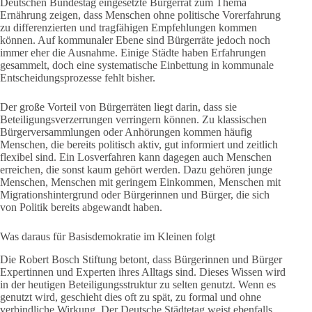
Deutschen Bundestag eingesetzte Bürgerrat zum Thema
Ernährung zeigen, dass Menschen ohne politische Vorerfahrung
zu differenzierten und tragfähigen Empfehlungen kommen
können. Auf kommunaler Ebene sind Bürgerräte jedoch noch
immer eher die Ausnahme. Einige Städte haben Erfahrungen
gesammelt, doch eine systematische Einbettung in kommunale
Entscheidungsprozesse fehlt bisher.
Der große Vorteil von Bürgerräten liegt darin, dass sie
Beteiligungsverzerrungen verringern können. Zu klassischen
Bürgerversammlungen oder Anhörungen kommen häufig
Menschen, die bereits politisch aktiv, gut informiert und zeitlich
flexibel sind. Ein Losverfahren kann dagegen auch Menschen
erreichen, die sonst kaum gehört werden. Dazu gehören junge
Menschen, Menschen mit geringem Einkommen, Menschen mit
Migrationshintergrund oder Bürgerinnen und Bürger, die sich
von Politik bereits abgewandt haben.
Was daraus für Basisdemokratie im Kleinen folgt
Die Robert Bosch Stiftung betont, dass Bürgerinnen und Bürger
Expertinnen und Experten ihres Alltags sind. Dieses Wissen wird
in der heutigen Beteiligungsstruktur zu selten genutzt. Wenn es
genutzt wird, geschieht dies oft zu spät, zu formal und ohne
verbindliche Wirkung. Der Deutsche Städtetag weist ebenfalls