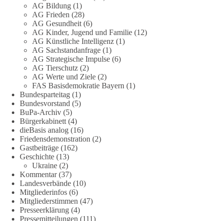
„Grundrechte der Natur“ weit über klassischen Naturschutz
AG Bildung
(1)
hinausreichen und grundlegende Fragen zum Menschenbild,
AG Frieden
(28)
zum Rechtsstaat und zur Demokratie aufwerfen. [...]
AG Gesundheit
(6)
AG Kinder, Jugend und Familie
(12)
AG Künstliche Intelligenz
(1)
👉 Hier weiterlesen:
https://diebasis-
AG Sachstandanfrage
(1)
partei.de/2026/07/grundrechte-der-natur-ein-angriff-auf-das-
AG Strategische Impulse
(6)
grundgesetz/
AG Tierschutz
(2)
AG Werte und Ziele
(2)
🟩🟩🟦🟦🟥🟥🟧🟧
FAS Basisdemokratie Bayern
(1)
Bundesparteitag
(1)
Bundesvorstand
(5)
Es ging weniger um fertige Antworten als um eine Debatte
BuPa-Archiv
(5)
darüber, wie Freiheit, Verantwortung, Naturschutz und
Bürgerkabinett
(4)
Grundrechte in einer demokratischen Gesellschaft künftig
dieBasis analog
(16)
miteinander in Einklang gebracht werden können.
Friedensdemonstration
(2)
Gastbeiträge
(162)
Geschichte
(13)
#dieBasis
#natur
#grundrechte
#grundgesetz
#demokratie
Ukraine
(2)
Kommentar
(37)
Landesverbände
(10)
Mitgliederinfos
(6)
38
7
8
Auf Facebook ansehen
Mitgliederstimmen
(47)
Presseerklärung
(4)
DieBasis
Pressemitteilungen
(111)