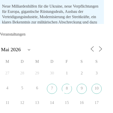
Neue Milliardenhilfen für die Ukraine, neue Verpflichtungen
für Europa, gigantische Rüstungsdeals, Ausbau der
Verteidigungsindustrie, Modernisierung der Streitkräfte, ein
klares Bekenntnis zur militärischen Abschreckung und dazu
die Forderung, der Iran dürfe keine Kernwaffe besitzen.
Veranstaltungen
Und wo war der Austausch über eine friedensorientierte
Politik?
🟩🟩🟦🟦🟥🟥🟧🟧
M
D
M
D
F
S
S
dieBasis fordert als einzige Partei in Deutschland den Austritt
aus der NATO. Ein Gipfel, der mehr nach Rüstungsdeal als
27
28
29
30
1
2
3
nach Friedenspolitik klingt, wird niemals Sicherheit schaffen,
ob nun in Deutschland oder weltweit.
4
5
6
7
8
9
10
Quelle:
https://www.tagesschau.de/ausland/asien/nato-
erklaerung-ankara-100.html
11
12
13
14
15
16
17
#dieBasis
#NATO
#Gipfeltreffen
#Frieden
#Sicherheit