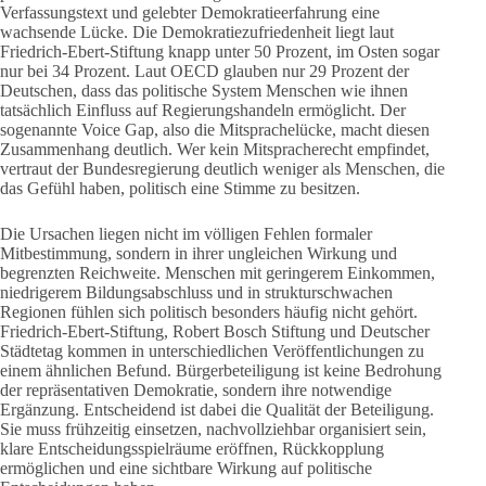
Verfassungstext und gelebter Demokratieerfahrung eine
wachsende Lücke. Die Demokratiezufriedenheit liegt laut
Friedrich-Ebert-Stiftung knapp unter 50 Prozent, im Osten sogar
nur bei 34 Prozent. Laut OECD glauben nur 29 Prozent der
Deutschen, dass das politische System Menschen wie ihnen
tatsächlich Einfluss auf Regierungshandeln ermöglicht. Der
sogenannte Voice Gap, also die Mitsprachelücke, macht diesen
Zusammenhang deutlich. Wer kein Mitspracherecht empfindet,
vertraut der Bundesregierung deutlich weniger als Menschen, die
das Gefühl haben, politisch eine Stimme zu besitzen.
Die Ursachen liegen nicht im völligen Fehlen formaler
Mitbestimmung, sondern in ihrer ungleichen Wirkung und
begrenzten Reichweite. Menschen mit geringerem Einkommen,
niedrigerem Bildungsabschluss und in strukturschwachen
Regionen fühlen sich politisch besonders häufig nicht gehört.
Friedrich-Ebert-Stiftung, Robert Bosch Stiftung und Deutscher
Städtetag kommen in unterschiedlichen Veröffentlichungen zu
einem ähnlichen Befund. Bürgerbeteiligung ist keine Bedrohung
der repräsentativen Demokratie, sondern ihre notwendige
Ergänzung. Entscheidend ist dabei die Qualität der Beteiligung.
Sie muss frühzeitig einsetzen, nachvollziehbar organisiert sein,
klare Entscheidungsspielräume eröffnen, Rückkopplung
ermöglichen und eine sichtbare Wirkung auf politische