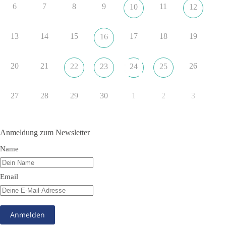
6
7
8
9
11
10
12
22
3
5
Auf Facebook ansehen
DieBasis
13
14
15
17
18
19
16
18 Stunden zuvor
🔎 Über 100-mal keine Antwort.
20
21
26
22
23
24
25
Anthony Fauci, Immunologe und Berater des ehemaligen US-
Präsidenten, hat bei einer Anhörung des US-Senats auf mehr
27
28
29
30
1
2
3
als 100 Fragen die Aussage verweigert. Die juristische
Bewertung werden Gerichte und Ermittlungen klären – auch
auf Basis seines Tagebuches. Doch unabhängig davon zeigt
Anmeldung zum Newsletter
der Vorgang eines deutlich:
Name
Die Corona-Zeit ist noch lange nicht aufgearbeitet.
Email
Auch in Deutschland warten viele Menschen bis heute auf
Antworten:
❓ Wie wurden politische Entscheidungen getroffen?
❓ Welche Maßnahmen waren notwendig und welche nicht?