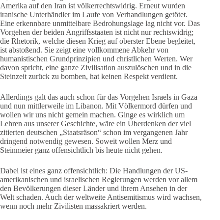
Amerika auf den Iran ist völkerrechtswidrig. Erneut wurden
iranische Unterhändler im Laufe von Verhandlungen getötet.
Eine erkennbare unmittelbare Bedrohungslage lag nicht vor. Das
Vorgehen der beiden Angriffsstaaten ist nicht nur rechtswidrig;
die Rhetorik, welche diesen Krieg auf oberster Ebene begleitet,
ist abstoßend. Sie zeigt eine vollkommene Abkehr von
humanistischen Grundprinzipien und christlichen Werten. Wer
davon spricht, eine ganze Zivilisation auszulöschen und in die
Steinzeit zurück zu bomben, hat keinen Respekt verdient.
Allerdings galt das auch schon für das Vorgehen Israels in Gaza
und nun mittlerweile im Libanon. Mit Völkermord dürfen und
wollen wir uns nicht gemein machen. Ginge es wirklich um
Lehren aus unserer Geschichte, wäre ein Überdenken der viel
zitierten deutschen „Staatsräson“ schon im vergangenen Jahr
dringend notwendig gewesen. Soweit wollen Merz und
Steinmeier ganz offensichtlich bis heute nicht gehen.
Dabei ist eines ganz offensichtlich: Die Handlungen der US-
amerikanischen und israelischen Regierungen werden vor allem
den Bevölkerungen dieser Länder und ihrem Ansehen in der
Welt schaden. Auch der weltweite Antisemitismus wird wachsen,
wenn noch mehr Zivilisten massakriert werden.