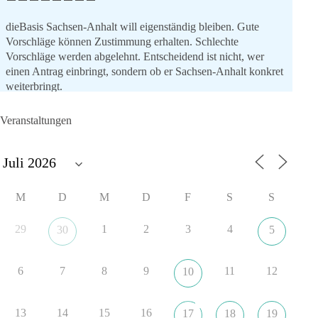
dieBasis Sachsen-Anhalt will eigenständig bleiben. Gute
Vorschläge können Zustimmung erhalten. Schlechte
Vorschläge werden abgelehnt. Entscheidend ist nicht, wer
einen Antrag einbringt, sondern ob er Sachsen-Anhalt konkret
weiterbringt.
Keine automatische Zustimmung. Keine automatische
Ablehnung. Keine politische Verschmelzung.
Veranstaltungen
💬 Was ist dir wichtiger: feste Lager oder unabhängige
Entscheidungen? 👇
#dieBasis
#SachsenAnhalt
#Landtagswahl2026
#Kooperation
M
D
M
D
F
S
S
#Sachpolitik
29
1
2
3
4
30
5
6
2
Auf Facebook ansehen
6
7
8
9
11
12
10
DieBasis
16 Stunden zuvor
13
14
15
16
17
18
19