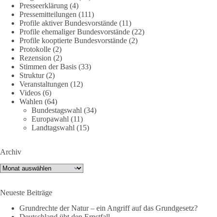
Presseerklärung
(4)
https://diebasis.de/mitgliedschaft/
Pressemitteilungen
(111)
Profile aktiver Bundesvorstände
(11)
#dieBasis
#energiewende
#strompreise
#wettbewerb
Profile ehemaliger Bundesvorstände
(22)
Profile kooptierte Bundesvorstände
(2)
Protokolle
(2)
Rezension
(2)
40
7
Auf Facebook ansehen
Stimmen der Basis
(33)
Struktur
(2)
Veranstaltungen
(12)
DieBasis
Videos
(6)
2 Tage(n) zuvor
Wahlen
(64)
Bundestagswahl
(34)
⚡️ NATO-Gipfel in Ankara: Kriegskonferenz statt
Europawahl
(11)
Friedensgipfel!?
Landtagswahl
(15)
Anfang Juli 2026 trafen sich 32 Bündnisstaaten sowie deren
Archiv
Staats- und Regierungschefs zum NATO-Gipfel in der Türkei.
Von der NATO wird behauptet, sie sei das wichtigste
Archiv
Verteidigungsbündnis der Welt und ein Garant für Sicherheit.
Neueste Beiträge
Die Gipfelerklärung liest sich jedoch wie ein Protokoll einer
industriellen Kriegskonferenz:
Grundrechte der Natur – ein Angriff auf das Grundgesetz?
Deutschland übt den Ernstfall