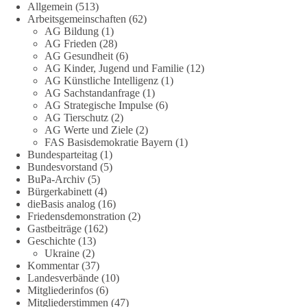
1 Tag zuvor
Allgemein
(513)
Arbeitsgemeinschaften
(62)
AG Bildung
(1)
Stimmen der dieBasis – heute mit dem „Demokratie-Bestatter“
AG Frieden
(28)
AG Gesundheit
(6)
Die Energiewende ist bisher kein Erfolg, sondern ein teures,
AG Kinder, Jugend und Familie
(12)
ineffizientes Unterfangen. Dies belegt eine Auswertung der
AG Künstliche Intelligenz
(1)
NZZ, wonach die Energiewende den Strom nicht billiger,
AG Sachstandanfrage
(1)
sondern teurer gemacht hat.
AG Strategische Impulse
(6)
AG Tierschutz
(2)
AG Werte und Ziele
(2)
Quelle:
https://www.nzz.ch/der-andere-blick/fehlschlag-
FAS Basisdemokratie Bayern
(1)
energiewende-warum-deutschland-trotz-rekordausbau-von-
Bundesparteitag
(1)
wind-und-sonnenkraft-weniger-strom-erzeugt-ld.10006607
Bundesvorstand
(5)
BuPa-Archiv
(5)
🟩🟩🟦🟦🟥🟥🟧🟧
Bürgerkabinett
(4)
dieBasis analog
(16)
Friedensdemonstration
(2)
„Wir brauchen dringend wettbewerbsfähige Energiepreise und
Gastbeiträge
(162)
eine ideologiefreie Diskussion“, meint der Demokratie-
Geschichte
(13)
Bestatter.
Ukraine
(2)
Kommentar
(37)
Wie siehst du das?
Landesverbände
(10)
Mitgliederinfos
(6)
Mitgliederstimmen
(47)
🤝 Jetzt Politik für die Menschen mitgestalten: