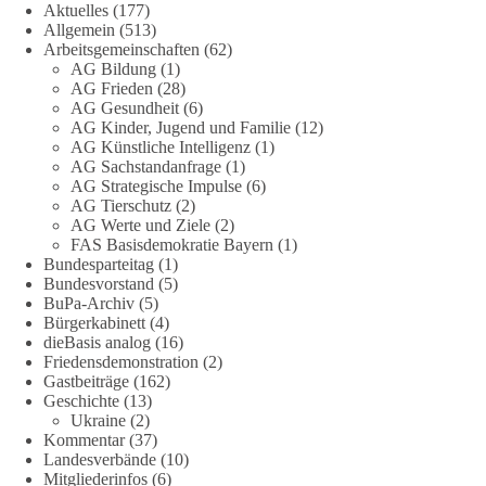
Aktuelles
(177)
Referent Frank Bothmann stellte die These auf, dass die
Allgemein
(513)
derzeit in Teilen der Umweltbewegung diskutierten
Arbeitsgemeinschaften
(62)
„Grundrechte der Natur“ weit über klassischen Naturschutz
AG Bildung
(1)
hinausreichen und grundlegende Fragen zum Menschenbild,
AG Frieden
(28)
zum Rechtsstaat und zur Demokratie aufwerfen. [...]
AG Gesundheit
(6)
AG Kinder, Jugend und Familie
(12)
AG Künstliche Intelligenz
(1)
👉 Hier weiterlesen:
https://diebasis-
AG Sachstandanfrage
(1)
partei.de/2026/07/grundrechte-der-natur-ein-angriff-auf-das-
AG Strategische Impulse
(6)
grundgesetz/
AG Tierschutz
(2)
AG Werte und Ziele
(2)
🟩🟩🟦🟦🟥🟥🟧🟧
FAS Basisdemokratie Bayern
(1)
Bundesparteitag
(1)
Bundesvorstand
(5)
Es ging weniger um fertige Antworten als um eine Debatte
BuPa-Archiv
(5)
darüber, wie Freiheit, Verantwortung, Naturschutz und
Bürgerkabinett
(4)
Grundrechte in einer demokratischen Gesellschaft künftig
dieBasis analog
(16)
miteinander in Einklang gebracht werden können.
Friedensdemonstration
(2)
Gastbeiträge
(162)
Geschichte
(13)
#dieBasis
#natur
#grundrechte
#grundgesetz
#demokratie
Ukraine
(2)
Kommentar
(37)
Landesverbände
(10)
Mitgliederinfos
(6)
38
7
8
Auf Facebook ansehen