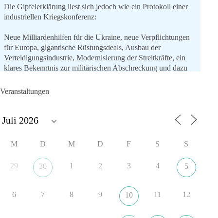
Die Gipfelerklärung liest sich jedoch wie ein Protokoll einer
industriellen Kriegskonferenz:
Neue Milliardenhilfen für die Ukraine, neue Verpflichtungen
für Europa, gigantische Rüstungsdeals, Ausbau der
Verteidigungsindustrie, Modernisierung der Streitkräfte, ein
klares Bekenntnis zur militärischen Abschreckung und dazu
die Forderung, der Iran dürfe keine Kernwaffe besitzen.
Veranstaltungen
Und wo war der Austausch über eine friedensorientierte
Politik?
🟩🟩🟦🟦🟥🟥🟧🟧
M
D
M
D
F
S
S
dieBasis fordert als einzige Partei in Deutschland den Austritt
aus der NATO. Ein Gipfel, der mehr nach Rüstungsdeal als
29
1
2
3
4
30
5
nach Friedenspolitik klingt, wird niemals Sicherheit schaffen,
ob nun in Deutschland oder weltweit.
6
7
8
9
11
12
10
Quelle:
https://www.tagesschau.de/ausland/asien/nato-
erklaerung-ankara-100.html