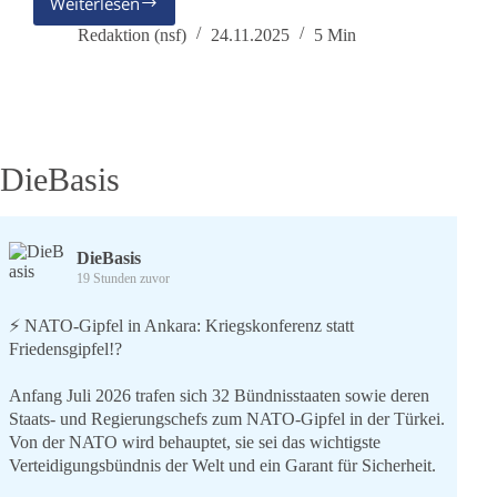
Weiterlesen
Nun
wachen
Redaktion (nsf)
24.11.2025
5 Min
auch
die
Fußballfans
auf
DieBasis
DieBasis
19 Stunden zuvor
⚡️ NATO-Gipfel in Ankara: Kriegskonferenz statt
Friedensgipfel!?
Anfang Juli 2026 trafen sich 32 Bündnisstaaten sowie deren
Staats- und Regierungschefs zum NATO-Gipfel in der Türkei.
Von der NATO wird behauptet, sie sei das wichtigste
Verteidigungsbündnis der Welt und ein Garant für Sicherheit.