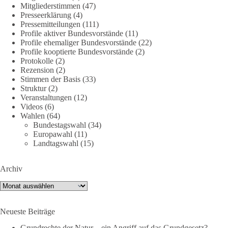
Mitgliederstimmen
(47)
Presseerklärung
(4)
DieBasis
Pressemitteilungen
(111)
2 Tage(n) zuvor
Profile aktiver Bundesvorstände
(11)
Profile ehemaliger Bundesvorstände
(22)
Profile kooptierte Bundesvorstände
(2)
Jetzt dieBasis Sachsen-Anhalt unterstützen!
Protokolle
(2)
Rezension
(2)
Die Landtagswahl 2026 in Sachsen-Anhalt findet am 6.
Stimmen der Basis
(33)
September statt. Die Inhalte stehen – jetzt müssen sie gesehen,
Struktur
(2)
geteilt und diskutiert werden.
Veranstaltungen
(12)
Videos
(6)
Wahlen
(64)
Folge unseren Kanälen:
Bundestagswahl
(34)
Facebook:
Europawahl
(11)
https://www.facebook.com/groups/diebasissachsenanhalt/
Landtagswahl
(15)
Instragram:
https://www.instagram.com/die_basis_sachsen_anhalt/
Archiv
Tiktok:
https://www.tiktok.com/@diebasis_sachsenanhalt
X:
https://x.com/DieBasisLSA
Archiv
Youtube:
https://www.youtube.com/dieBasisSachsenAnhalt
Neueste Beiträge
🟩🟩🟦🟦🟥🟥🟧🟧
Grundrechte der Natur – ein Angriff auf das Grundgesetz?