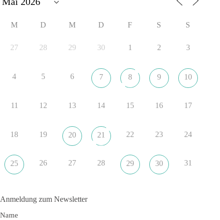
#dieBasis
#SachsenAnhalt
#Landtagswahl2026
#Kooperation
M
D
M
D
F
S
S
#Sachpolitik
27
28
29
30
1
2
3
6
2
Auf Facebook ansehen
4
5
6
7
8
9
10
DieBasis
1 Tag zuvor
11
12
13
14
15
16
17
„Plandemie-Logik Reloaded“
18
19
22
23
24
20
21
Sie sagten immer und immer wieder: „Nur die Impfung rettet
uns!“
Wir sagen heute: Die politischen Ansagen hätten fast mehr
26
27
28
31
25
29
30
Menschen umgebracht als das Virus selbst.
🟩🟩🟦🟦🟥🟥🟧🟧
Anmeldung zum Newsletter
👉 Teile diesen Beitrag, bevor die nächste Staffel wieder so
Name