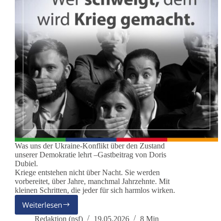
Was uns der Ukraine-Konflikt über den Zustand
unserer Demokratie lehrt –Gastbeitrag von Doris
Dubiel.
Kriege entstehen nicht über Nacht. Sie werden
vorbereitet, über Jahre, manchmal Jahrzehnte. Mit
kleinen Schritten, die jeder für sich harmlos wirken.
Weiterlesen
Wer
schweigt,
Redaktion (nsf)
19.05.2026
8 Min