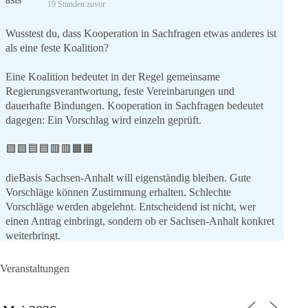
19 Stunden zuvor
Wusstest du, dass Kooperation in Sachfragen etwas anderes ist
als eine feste Koalition?
Eine Koalition bedeutet in der Regel gemeinsame
Regierungsverantwortung, feste Vereinbarungen und
dauerhafte Bindungen. Kooperation in Sachfragen bedeutet
dagegen: Ein Vorschlag wird einzeln geprüft.
🟩🟩🟦🟦🟥🟥🟧🟧
dieBasis Sachsen-Anhalt will eigenständig bleiben. Gute
Vorschläge können Zustimmung erhalten. Schlechte
Vorschläge werden abgelehnt. Entscheidend ist nicht, wer
einen Antrag einbringt, sondern ob er Sachsen-Anhalt konkret
weiterbringt.
Keine automatische Zustimmung. Keine automatische
Ablehnung. Keine politische Verschmelzung.
Veranstaltungen
💬 Was ist dir wichtiger: feste Lager oder unabhängige
Entscheidungen? 👇