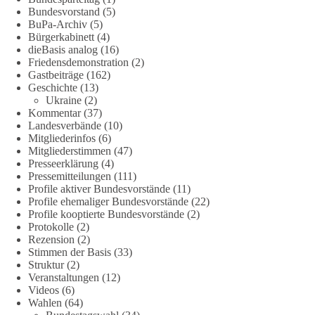
wind-und-sonnenkraft-weniger-strom-erzeugt-ld.10006607
Bundesvorstand
(5)
BuPa-Archiv
(5)
🟩🟩🟦🟦🟥🟥🟧🟧
Bürgerkabinett
(4)
dieBasis analog
(16)
Friedensdemonstration
(2)
„Wir brauchen dringend wettbewerbsfähige Energiepreise und
Gastbeiträge
(162)
eine ideologiefreie Diskussion“, meint der Demokratie-
Geschichte
(13)
Bestatter.
Ukraine
(2)
Kommentar
(37)
Wie siehst du das?
Landesverbände
(10)
Mitgliederinfos
(6)
Mitgliederstimmen
(47)
🤝 Jetzt Politik für die Menschen mitgestalten:
Presseerklärung
(4)
https://diebasis.de/mitgliedschaft/
Pressemitteilungen
(111)
Profile aktiver Bundesvorstände
(11)
#dieBasis
#energiewende
#strompreise
#wettbewerb
Profile ehemaliger Bundesvorstände
(22)
Profile kooptierte Bundesvorstände
(2)
Protokolle
(2)
Rezension
(2)
40
7
Auf Facebook ansehen
Stimmen der Basis
(33)
Struktur
(2)
Veranstaltungen
(12)
DieBasis
Videos
(6)
2 Tage(n) zuvor
Wahlen
(64)