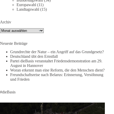
Bundestagswahl
(34)
⚡️ NATO-Gipfel in Ankara: Kriegskonferenz statt
Europawahl
(11)
Friedensgipfel!?
Landtagswahl
(15)
Anfang Juli 2026 trafen sich 32 Bündnisstaaten sowie deren
Archiv
Staats- und Regierungschefs zum NATO-Gipfel in der Türkei.
Von der NATO wird behauptet, sie sei das wichtigste
Archiv
Verteidigungsbündnis der Welt und ein Garant für Sicherheit.
Neueste Beiträge
Die Gipfelerklärung liest sich jedoch wie ein Protokoll einer
industriellen Kriegskonferenz:
Grundrechte der Natur – ein Angriff auf das Grundgesetz?
Deutschland übt den Ernstfall
Partei dieBasis veranstaltet Friedensdemonstration am 29.
Neue Milliardenhilfen für die Ukraine, neue Verpflichtungen
August in Hannover
für Europa, gigantische Rüstungsdeals, Ausbau der
Woran erkennt man eine Reform, die den Menschen dient?
Verteidigungsindustrie, Modernisierung der Streitkräfte, ein
Freundschaftsreise nach Belarus: Erinnerung, Versöhnung
klares Bekenntnis zur militärischen Abschreckung und dazu
und Frieden
die Forderung, der Iran dürfe keine Kernwaffe besitzen.
#dieBasis
Und wo war der Austausch über eine friedensorientierte
Politik?
🟩🟩🟦🟦🟥🟥🟧🟧