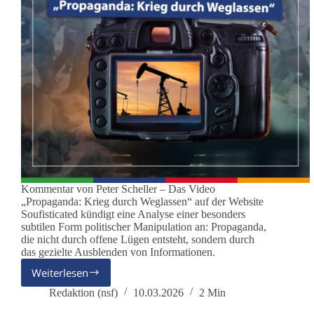
Kommentar von Peter Scheller – Das Video
„Propaganda: Krieg durch Weglassen“ auf der Website
Soufisticated kündigt eine Analyse einer besonders
subtilen Form politischer Manipulation an: Propaganda,
die nicht durch offene Lügen entsteht, sondern durch
das gezielte Ausblenden von Informationen.
Weiterlesen
„Propaganda:
Krieg
Redaktion (nsf)
10.03.2026
2 Min
durch