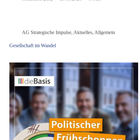
dem
wird
der
Krieg
gemacht
AG Strategische Impulse
,
Aktuelles
,
Allgemein
Gesellschaft im Wandel