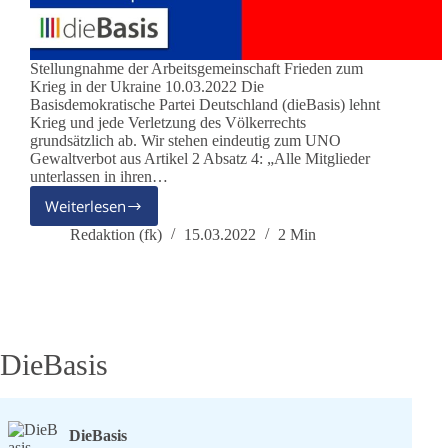
Stellungnahme der Arbeitsgemeinschaft Frieden zum
Krieg in der Ukraine 10.03.2022 Die
Basisdemokratische Partei Deutschland (dieBasis) lehnt
Krieg und jede Verletzung des Völkerrechts
grundsätzlich ab. Wir stehen eindeutig zum UNO
Gewaltverbot aus Artikel 2 Absatz 4: „Alle Mitglieder
unterlassen in ihren…
Weiterlesen
AG
Frieden:
Redaktion (fk)
15.03.2022
2 Min
Stellungnahme
zum
Krieg
in
der
Ukraine
DieBasis
DieBasis