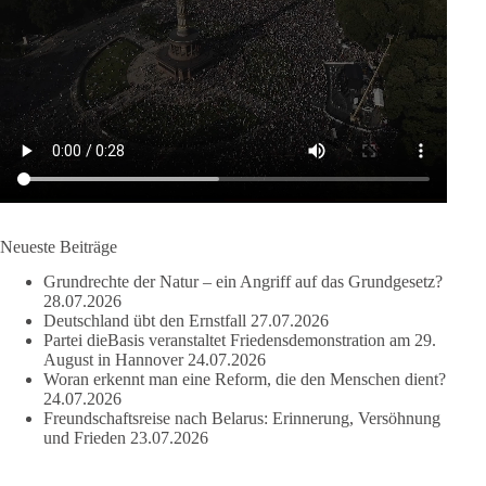
dieBasis fordert als einzige Partei in Deutschland den Austritt
aus der NATO. Ein Gipfel, der mehr nach Rüstungsdeal als
nach Friedenspolitik klingt, wird niemals Sicherheit schaffen,
ob nun in Deutschland oder weltweit.
Quelle:
https://www.tagesschau.de/ausland/asien/nato-
erklaerung-ankara-100.html
#dieBasis
#NATO
#Gipfeltreffen
#Frieden
#Sicherheit
Neueste Beiträge
Grundrechte der Natur – ein Angriff auf das Grundgesetz?
664
137
66
Auf Facebook ansehen
28.07.2026
Deutschland übt den Ernstfall
27.07.2026
Partei dieBasis veranstaltet Friedensdemonstration am 29.
DieBasis
August in Hannover
24.07.2026
3 Tage(n) zuvor
Woran erkennt man eine Reform, die den Menschen dient?
24.07.2026
Grundrechte der Natur – ein Angriff auf das Grundgesetz?
Freundschaftsreise nach Belarus: Erinnerung, Versöhnung
und Frieden
23.07.2026
Im Politischen Frühschoppen diskutieren die Teilnehmer das
Verhältnis von Mensch, Natur und Grundgesetz.