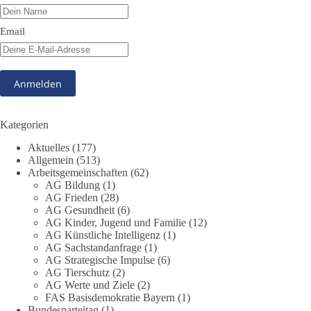
absurd wird.
🤝 Jetzt Mitglied werden:
https://diebasis.de/mitgliedschaft/
Email
#dieBasis
#Meme
#Plandemie
#Corona
#Impfung
348
28
53
Auf Facebook ansehen
Kategorien
DieBasis
Aktuelles
(177)
2 Tage(n) zuvor
Allgemein
(513)
Arbeitsgemeinschaften
(62)
AG Bildung
(1)
Stimmen der dieBasis – heute mit dem „Demokratie-Bestatter“
AG Frieden
(28)
AG Gesundheit
(6)
Die Energiewende ist bisher kein Erfolg, sondern ein teures,
AG Kinder, Jugend und Familie
(12)
ineffizientes Unterfangen. Dies belegt eine Auswertung der
AG Künstliche Intelligenz
(1)
NZZ, wonach die Energiewende den Strom nicht billiger,
AG Sachstandanfrage
(1)
sondern teurer gemacht hat.
AG Strategische Impulse
(6)
AG Tierschutz
(2)
AG Werte und Ziele
(2)
Quelle:
https://www.nzz.ch/der-andere-blick/fehlschlag-
FAS Basisdemokratie Bayern
(1)
energiewende-warum-deutschland-trotz-rekordausbau-von-
Bundesparteitag
(1)