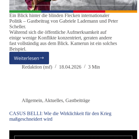
Ein Blick hinter die blinden Flecken internationaler
Politik – Gastbeitrag von Gabriele Lademann und Peter
Scheller.
Während sich die öffentliche Aufmerksamkeit auf
einige wenige Konflikte konzentriert, geraten andere
fast vollständig aus dem Blick. Kamerun ist ein solches
Beispiel.
Weiterlesen
Kamerun
–
Redaktion (nsf)
18.04.2026
3 Min
der
Krieg,
über
den
niemand
Allgemein
,
Aktuelles
,
Gastbeiträge
spricht
CASUS BELLI: Wie die Wirklichkeit für den Krieg
maßgeschneidert wird