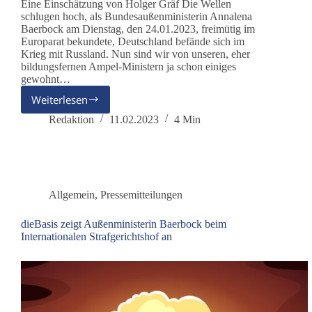
Eine Einschätzung von Holger Gräf Die Wellen
schlugen hoch, als Bundesaußenministerin Annalena
Baerbock am Dienstag, den 24.01.2023, freimütig im
Europarat bekundete, Deutschland befände sich im
Krieg mit Russland. Nun sind wir von unseren, eher
bildungsfernen Ampel-Ministern ja schon einiges
gewohnt…
Weiterlesen
Befindet
sich
Redaktion
11.02.2023
4 Min
Deutschland
tatsächlich
im
Krieg
mit
Allgemein
,
Pressemitteilungen
Russland?
dieBasis zeigt Außenministerin Baerbock beim
Internationalen Strafgerichtshof an