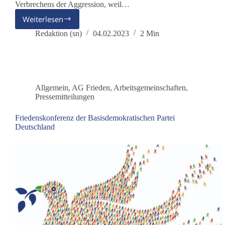
Verbrechens der Aggression, weil…
Weiterlesen
dieBasis
zeigt
Redaktion (sn)
04.02.2023
2 Min
Außenministerin
Baerbock
beim
Internationalen
Strafgerichtshof
Allgemein
,
AG Frieden
,
Arbeitsgemeinschaften
,
an
Pressemitteilungen
Friedenskonferenz der Basisdemokratischen Partei
Deutschland