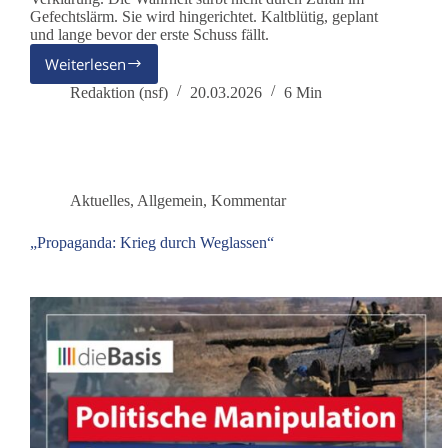
Gefechtslärm. Sie wird hingerichtet. Kaltblütig, geplant
und lange bevor der erste Schuss fällt.
Weiterlesen
CASUS
BELLI:
Redaktion (nsf)
20.03.2026
6 Min
Wie
die
Wirklichkeit
für
den
Aktuelles
,
Allgemein
,
Kommentar
Krieg
maßgeschneidert
„Propaganda: Krieg durch Weglassen“
wird