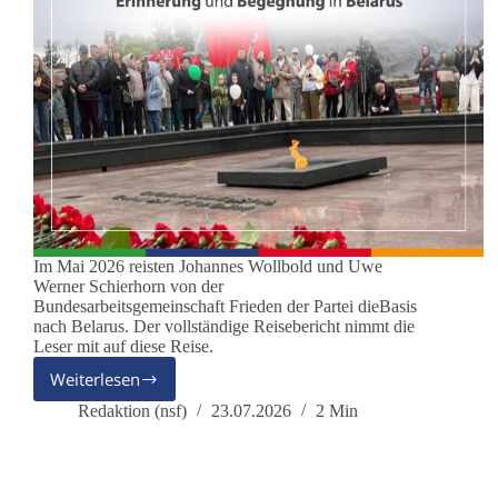
Im Mai 2026 reisten Johannes Wollbold und Uwe
Werner Schierhorn von der
Bundesarbeitsgemeinschaft Frieden der Partei dieBasis
nach Belarus. Der vollständige Reisebericht nimmt die
Leser mit auf diese Reise.
Weiterlesen
Freundschaftsreise
nach
Redaktion (nsf)
23.07.2026
2 Min
Belarus:
Erinnerung,
Versöhnung