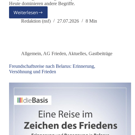
Heute dominieren andere Begriffe.
Weiterlesen
Deutschland
übt
Redaktion (nsf)
27.07.2026
8 Min
den
Ernstfall
Allgemein
,
AG Frieden
,
Aktuelles
,
Gastbeiträge
Freundschaftsreise nach Belarus: Erinnerung,
Versöhnung und Frieden