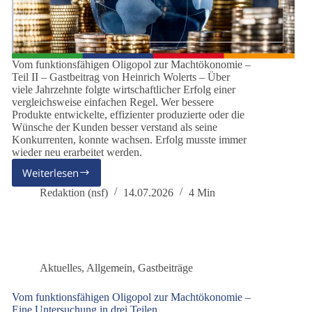
Vom funktionsfähigen Oligopol zur Machtökonomie –
Teil II – Gastbeitrag von Heinrich Wolerts – Über
viele Jahrzehnte folgte wirtschaftlicher Erfolg einer
vergleichsweise einfachen Regel. Wer bessere
Produkte entwickelte, effizienter produzierte oder die
Wünsche der Kunden besser verstand als seine
Konkurrenten, konnte wachsen. Erfolg musste immer
wieder neu erarbeitet werden.
Weiterlesen
Warum
sich
Redaktion (nsf)
14.07.2026
4 Min
die
Spielregeln
des
Wettbewerbs
verändern
Aktuelles
,
Allgemein
,
Gastbeiträge
Vom funktionsfähigen Oligopol zur Machtökonomie –
Eine Untersuchung in drei Teilen