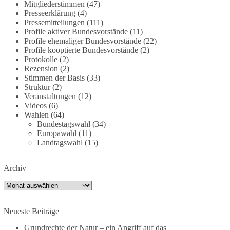
Mitgliederstimmen
(47)
dieBasis fordert deshalb weiterhin eine
Presseerklärung
(4)
unabhängige, vollständige und transparente
Pressemitteilungen
(111)
Aufarbeitung der Corona-Politik. Ohne
Profile aktiver Bundesvorstände
(11)
Profile ehemaliger Bundesvorstände
(22)
Denkverbote, ohne Vorverurteilungen und ohne
Profile kooptierte Bundesvorstände
(2)
Tabus.
Protokolle
(2)
Rezension
(2)
Quellen:
https://apnews.com/article/fauci-diaries-
Stimmen der Basis
(33)
covid-origins-rand-paul-
Struktur
(2)
6b25da9f75a0becbaf2886ab22643e67
und
Veranstaltungen
(12)
Videos
(6)
https://www.tichyseinblick.de/kolumnen/aus-aller-
Wahlen
(64)
welt/usa-tagebuch-fauci-corona-impfung/
Bundestagswahl
(34)
Europawahl
(11)
#dieBasis
#Corona
#Aufarbeitung
#Transparenz
Landtagswahl
(15)
#Demokratie
#Vertrauen
Archiv
Archiv
239
36
60
Auf Facebook ansehen
Neueste Beiträge
DieBasis
2 Tage(n) zuvor
Grundrechte der Natur – ein Angriff auf das