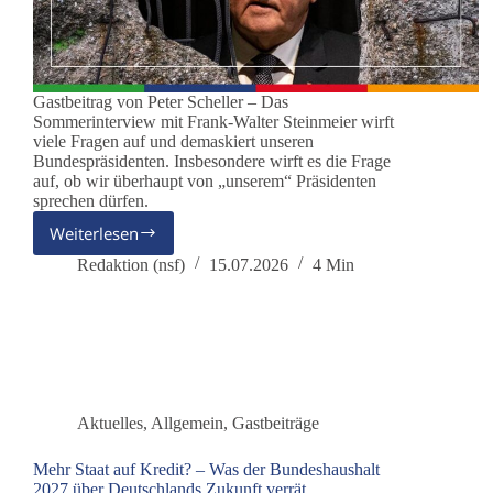
Gastbeitrag von Peter Scheller – Das
Sommerinterview mit Frank-Walter Steinmeier wirft
viele Fragen auf und demaskiert unseren
Bundespräsidenten. Insbesondere wirft es die Frage
auf, ob wir überhaupt von „unserem“ Präsidenten
sprechen dürfen.
Weiterlesen
Der
Bundespräsident
Redaktion (nsf)
15.07.2026
4 Min
als
Hüter
der
Brandmauer
Aktuelles
,
Allgemein
,
Gastbeiträge
Mehr Staat auf Kredit? – Was der Bundeshaushalt
2027 über Deutschlands Zukunft verrät