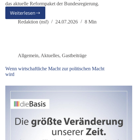
das aktuelle Reformpaket der Bundesregierung.
Weiterlesen
Woran
erkennt
Redaktion (nsf)
24.07.2026
8 Min
man
eine
Reform,
die
den
Allgemein
,
Aktuelles
,
Gastbeiträge
Menschen
dient?
Wenn wirtschaftliche Macht zur politischen Macht
wird