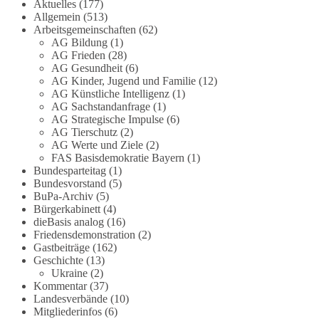
Die Corona-Zeit ist noch lange nicht
Aktuelles
(177)
Allgemein
(513)
aufgearbeitet.
Arbeitsgemeinschaften
(62)
AG Bildung
(1)
Auch in Deutschland warten viele Menschen bis
AG Frieden
(28)
heute auf Antworten:
AG Gesundheit
(6)
AG Kinder, Jugend und Familie
(12)
❓ Wie wurden politische Entscheidungen
AG Künstliche Intelligenz
(1)
AG Sachstandanfrage
(1)
getroffen?
AG Strategische Impulse
(6)
❓ Welche Maßnahmen waren notwendig und
AG Tierschutz
(2)
welche nicht?
AG Werte und Ziele
(2)
❓Und wer übernimmt die Verantwortung für die
FAS Basisdemokratie Bayern
(1)
massiven Folgen für Kinder, Familien,
Bundesparteitag
(1)
Unternehmen und das Vertrauen in unseren
Bundesvorstand
(5)
BuPa-Archiv
(5)
Rechtsstaat?
Bürgerkabinett
(4)
dieBasis analog
(16)
🟩🟩🟦🟦🟥🟥🟧🟧
Friedensdemonstration
(2)
Gastbeiträge
(162)
Eine demokratische Gesellschaft lebt nicht davon,
Geschichte
(13)
unbequeme Fragen zu vermeiden. Sie lebt davon,
Ukraine
(2)
Kommentar
(37)
Fragen offen zu stellen und transparent zu
Landesverbände
(10)
beantworten.
Mitgliederinfos
(6)