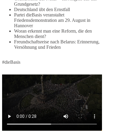
Grundgesetz?
🕊 Wir wollen den Krieg mit Russland nicht!
Deutschland übt den Ernstfall
Partei dieBasis veranstaltet
Am 20. Juni 2026 fand in Berlin am
Friedensdemonstration am 29. August in
Hannover
Brandenburger Tor die Demonstration mit dem
Woran erkennt man eine Reform, die den
Motto „Russland ist nicht unser Feind“ statt.
Menschen dient?
Freundschaftsreise nach Belarus: Erinnerung,
Hier ein Auszug aus der Rede von der
Versöhnung und Frieden
Bundestagsabgeordneten Sevim Dağdelen
(BSW).
#dieBasis
„Wir müssen Nein sagen zu diesem stinkenden
Revanchismus!“
👉 Hier geht es zum vollständigen Video:
https://www.youtube.com/live/a9hOswSNg4I?
si=2b_C6GgNY9EB-rXw
🟩🟩🟦🟦🟥🟥🟧🟧
❤️ Wir freuen uns über deine Unterstützung:
https://diebasis.de/spenden/