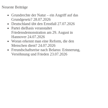
Neueste Beiträge
#dieBasis
#frieden
#russandistnichtunserFeind
#friedenspartei
Grundrechte der Natur – ein Angriff auf das
Grundgesetz?
28.07.2026
Deutschland übt den Ernstfall
27.07.2026
Partei dieBasis veranstaltet
377
168
37
Auf Facebook ansehen
Friedensdemonstration am 29. August in
Hannover
24.07.2026
Woran erkennt man eine Reform, die den
DieBasis
Menschen dient?
24.07.2026
2 Tage(n) zuvor
Freundschaftsreise nach Belarus: Erinnerung,
Versöhnung und Frieden
23.07.2026
Wusstest du, dass ein guter Antrag nicht besser
oder schlechter wird, nur weil er von einer
bestimmten Partei kommt?
Sachsen-Anhalt braucht Lösungen für Schule,
Pflege, Wirtschaft, Infrastruktur und die
Kommunen. Diese Probleme werden nicht
kleiner, wenn im Landtag zuerst auf Parteifarbe
und erst danach auf den Inhalt geschaut wird.
🟩🟩🟦🟦🟥🟥🟧🟧