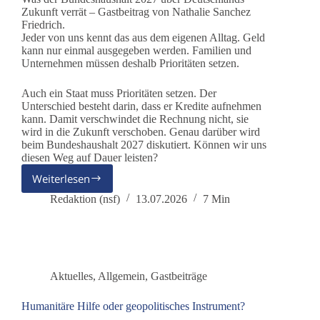
Zukunft verrät – Gastbeitrag von Nathalie Sanchez
Friedrich.
Jeder von uns kennt das aus dem eigenen Alltag. Geld
kann nur einmal ausgegeben werden. Familien und
Unternehmen müssen deshalb Prioritäten setzen.
Auch ein Staat muss Prioritäten setzen. Der
Unterschied besteht darin, dass er Kredite aufnehmen
kann. Damit verschwindet die Rechnung nicht, sie
wird in die Zukunft verschoben. Genau darüber wird
beim Bundeshaushalt 2027 diskutiert. Können wir uns
diesen Weg auf Dauer leisten?
Weiterlesen
Mehr
Staat
Redaktion (nsf)
13.07.2026
7 Min
auf
Kredit?
–
Was
der
Aktuelles
,
Allgemein
,
Gastbeiträge
Bundeshaushalt
2027
Humanitäre Hilfe oder geopolitisches Instrument?
über