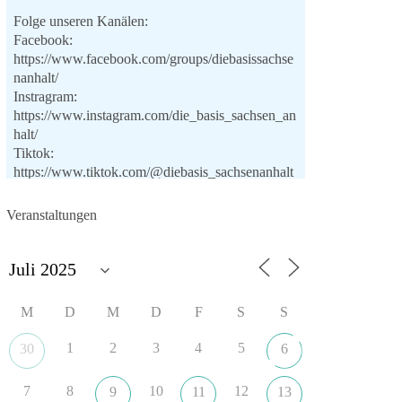
Folge unseren Kanälen:
Facebook:
https://www.facebook.com/groups/diebasissachse
nanhalt/
Instragram:
https://www.instagram.com/die_basis_sachsen_an
halt/
Tiktok:
https://www.tiktok.com/@diebasis_sachsenanhalt
X:
https://x.com/DieBasisLSA
Youtube:
Veranstaltungen
https://www.youtube.com/dieBasisSachsenAnhalt
🟩🟩🟦🟦🟥🟥🟧🟧
Like, teile und kommentiere unsere Beiträge,
M
D
M
D
F
S
S
damit noch mehr Menschen mitbekommen, wofür
wir stehen und warum es sich lohnt, dieBasis zu
1
2
3
4
5
30
6
wählen.
Mehr Infos:
https://diebasis-st.de/wahlprogramm/
7
8
10
12
9
11
13