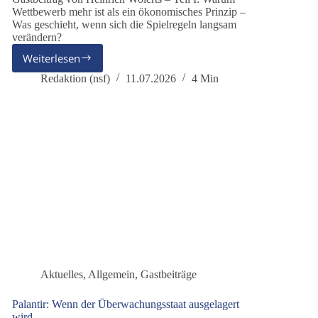
Wettbewerb mehr ist als ein ökonomisches Prinzip –
Was geschieht, wenn sich die Spielregeln langsam
verändern?
Weiterlesen
Vom
funktionsfähigen
Redaktion (nsf)
11.07.2026
4 Min
Oligopol
zur
Machtökonomie
–
Eine
Untersuchung
in
drei
Teilen
Aktuelles
,
Allgemein
,
Gastbeiträge
Palantir: Wenn der Überwachungsstaat ausgelagert
wird