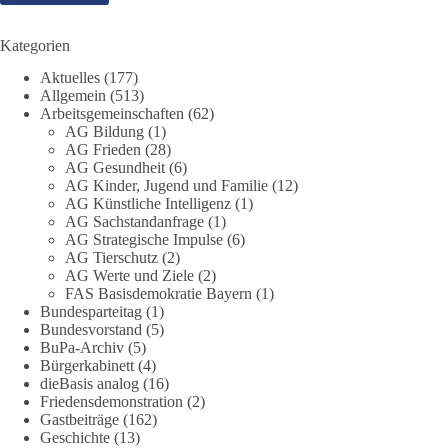
❓Und wer übernimmt die Verantwortung für die massiven
Folgen für Kinder, Familien, Unternehmen und das Vertrauen
Kategorien
in unseren Rechtsstaat?
Aktuelles
(177)
Allgemein
(513)
🟩🟩🟦🟦🟥🟥🟧🟧
Arbeitsgemeinschaften
(62)
AG Bildung
(1)
Eine demokratische Gesellschaft lebt nicht davon, unbequeme
AG Frieden
(28)
Fragen zu vermeiden. Sie lebt davon, Fragen offen zu stellen
AG Gesundheit
(6)
AG Kinder, Jugend und Familie
(12)
und transparent zu beantworten.
AG Künstliche Intelligenz
(1)
AG Sachstandanfrage
(1)
dieBasis fordert deshalb weiterhin eine unabhängige,
AG Strategische Impulse
(6)
vollständige und transparente Aufarbeitung der Corona-Politik.
AG Tierschutz
(2)
Ohne Denkverbote, ohne Vorverurteilungen und ohne Tabus.
AG Werte und Ziele
(2)
FAS Basisdemokratie Bayern
(1)
Bundesparteitag
(1)
Quellen:
https://apnews.com/article/fauci-diaries-covid-origins-
Bundesvorstand
(5)
rand-paul-6b25da9f75a0becbaf2886ab22643e67
und
BuPa-Archiv
(5)
https://www.tichyseinblick.de/kolumnen/aus-aller-welt/usa-
Bürgerkabinett
(4)
tagebuch-fauci-corona-impfung/
dieBasis analog
(16)
Friedensdemonstration
(2)
#dieBasis
#Corona
#Aufarbeitung
#Transparenz
#Demokratie
Gastbeiträge
(162)
Geschichte
(13)
#Vertrauen