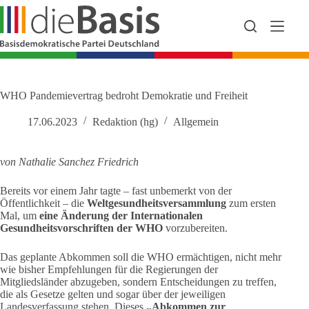
Zum
Inhalt
springen
WHO Pandemievertrag bedroht Demokratie und Freiheit
17.06.2023
Redaktion (hg)
Allgemein
von Nathalie Sanchez Friedrich
Bereits vor einem Jahr tagte – fast unbemerkt von der
Öffentlichkeit – die
Weltgesundheitsversammlung
zum ersten
Mal, um
eine Änderung der Internationalen
Gesundheitsvorschriften der WHO
vorzubereiten.
Das geplante Abkommen soll die WHO ermächtigen, nicht mehr
wie bisher Empfehlungen für die Regierungen der
Mitgliedsländer abzugeben, sondern Entscheidungen zu treffen,
die als Gesetze gelten und sogar über der jeweiligen
Landesverfassung stehen. Dieses
„Abkommen zur