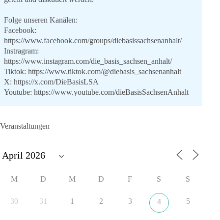
Folge unseren Kanälen:
Facebook:
https://www.facebook.com/groups/diebasissachsenanhalt/
Instragram:
https://www.instagram.com/die_basis_sachsen_anhalt/
Tiktok:
https://www.tiktok.com/@diebasis_sachsenanhalt
X:
https://x.com/DieBasisLSA
Youtube:
https://www.youtube.com/dieBasisSachsenAnhalt
🟩🟩🟦🟦🟥🟥🟧🟧
Veranstaltungen
Like, teile und kommentiere unsere Beiträge, damit noch mehr
Menschen mitbekommen, wofür wir stehen und warum es sich
lohnt, dieBasis zu wählen.
Mehr Infos:
https://diebasis-st.de/wahlprogramm/
M
D
M
D
F
S
S
#dieBasis
#Landtagswahl
#SachsenAnhalt
#DeineStimmezählt
#jetztunterstützen
30
31
1
2
3
5
4