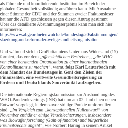
als führende und koordinierende Institution im Bereich der
globalen Gesundheit vollständig ausführen kann. Mit Ausnahme
einer Stimme der CDU und der Stimmen zweier Fraktionsloser
hat nur die AFD geschlossen gegen diesen Antrag gestimmt.
Über das detaillierte Abstimmungsergebnis kann man sich hier
informieren:
https://www.abgeordnetenwatch.de/bundestag/20/abstimmungen/
staerkung-und-reform-der-weltgesundheitsorganisation
Und während sich in Großbritanniens Unterhaus Widerstand (15)
formiert, das vor dem „
offensichtlichen Bestreben
„,
„die WHO
von einer beratenden Organisation zu einer internationalen
Kontrollinstanz zu machen“
, warnt,
folgt Karl Lauterbach mit
dem Mandat des Bundestages in Genf den Zielen der
Finanzeliten, eine weltweite Gesundheitsregierung zu
fördern und Deutschlands Souveränität aufzugeben.
Die internationale Regierungskommission zur Aushandlung des
WHO-Pandemievertrags (INB) hat nun am 02. Juni einen neuen
Entwurf vorgelegt, in dem zuvor strittige Punkte umformuliert
sind.
„Im Vergleich zum „konzeptionellen Nullentwurf“ von
November enthält er einige Verschlechterungen, insbesondere
was Biowaffenforschung (Gain-of-function) und bürgerliche
Freiheitsrechte angeht“,
wie Norbert Häring in seinem Artikel