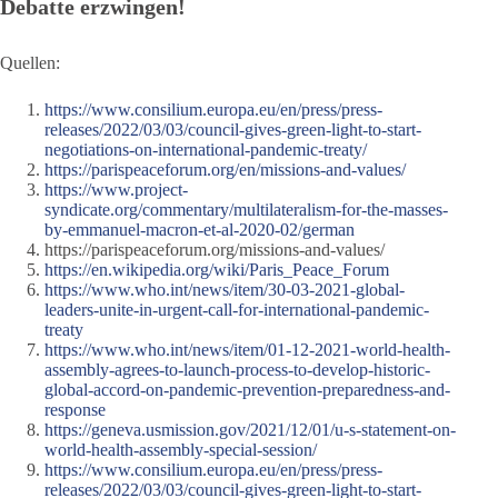
Debatte erzwingen!
Quellen:
https://www.consilium.europa.eu/en/press/press-
releases/2022/03/03/council-gives-green-light-to-start-
negotiations-on-international-pandemic-treaty/
https://parispeaceforum.org/en/missions-and-values/
https://www.project-
syndicate.org/commentary/multilateralism-for-the-masses-
by-emmanuel-macron-et-al-2020-02/german
https://parispeaceforum.org/missions-and-values/
https://en.wikipedia.org/wiki/Paris_Peace_Forum
https://www.who.int/news/item/30-03-2021-global-
leaders-unite-in-urgent-call-for-international-pandemic-
treaty
https://www.who.int/news/item/01-12-2021-world-health-
assembly-agrees-to-launch-process-to-develop-historic-
global-accord-on-pandemic-prevention-preparedness-and-
response
https://geneva.usmission.gov/2021/12/01/u-s-statement-on-
world-health-assembly-special-session/
https://www.consilium.europa.eu/en/press/press-
releases/2022/03/03/council-gives-green-light-to-start-