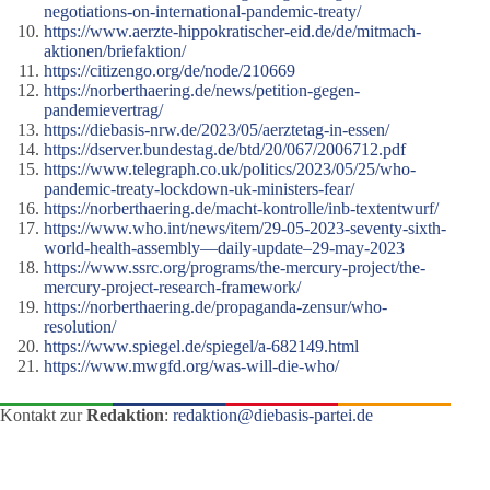
negotiations-on-international-pandemic-treaty/
https://www.aerzte-hippokratischer-eid.de/de/mitmach-
aktionen/briefaktion/
https://citizengo.org/de/node/210669
https://norberthaering.de/news/petition-gegen-
pandemievertrag/
https://diebasis-nrw.de/2023/05/aerztetag-in-essen/
https://dserver.bundestag.de/btd/20/067/2006712.pdf
https://www.telegraph.co.uk/politics/2023/05/25/who-
pandemic-treaty-lockdown-uk-ministers-fear/
https://norberthaering.de/macht-kontrolle/inb-textentwurf/
https://www.who.int/news/item/29-05-2023-seventy-sixth-
world-health-assembly—daily-update–29-may-2023
https://www.ssrc.org/programs/the-mercury-project/the-
mercury-project-research-framework/
https://norberthaering.de/propaganda-zensur/who-
resolution/
https://www.spiegel.de/spiegel/a-682149.html
https://www.mwgfd.org/was-will-die-who/
Kontakt zur
Redaktion
:
redaktion@diebasis-partei.de