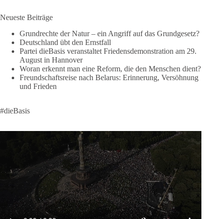
si=2b_C6GgNY9EB-rXw
Neueste Beiträge
🟩🟩🟦🟦🟥🟥🟧🟧
Grundrechte der Natur – ein Angriff auf das Grundgesetz?
Deutschland übt den Ernstfall
❤️ Wir freuen uns über deine Unterstützung:
Partei dieBasis veranstaltet Friedensdemonstration am 29.
August in Hannover
https://diebasis.de/spenden/
Woran erkennt man eine Reform, die den Menschen dient?
Freundschaftsreise nach Belarus: Erinnerung, Versöhnung
#dieBasis
#frieden
#russandistnichtunserFeind
#friedenspartei
und Frieden
#dieBasis
377
168
37
Auf Facebook ansehen
DieBasis
1 Tag zuvor
Wusstest du, dass ein guter Antrag nicht besser oder schlechter
wird, nur weil er von einer bestimmten Partei kommt?
Sachsen-Anhalt braucht Lösungen für Schule, Pflege,
Wirtschaft, Infrastruktur und die Kommunen. Diese Probleme