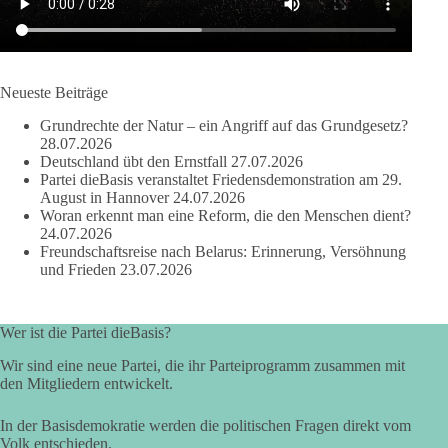
werden nicht kleiner, wenn im Landtag zuerst auf Parteifarbe
und erst danach auf den Inhalt geschaut wird.
🟩🟩🟦🟦🟥🟥🟧🟧
Neueste Beiträge
dieBasis Sachsen-Anhalt steht für Kooperation in Sachfragen.
Grundrechte der Natur – ein Angriff auf das Grundgesetz?
Jeder Antrag soll danach bewertet werden, ob er dem Land
28.07.2026
und den Menschen wirklich nützt.
Deutschland übt den Ernstfall
27.07.2026
Zustimmung, wenn ein Vorschlag sinnvoll ist. Ablehnung,
Partei dieBasis veranstaltet Friedensdemonstration am 29.
wenn er Sachsen-Anhalt nicht weiterbringt.
August in Hannover
24.07.2026
Woran erkennt man eine Reform, die den Menschen dient?
💬 Was ist dir wichtiger: der Absender eines Antrags oder das
24.07.2026
Freundschaftsreise nach Belarus: Erinnerung, Versöhnung
Ergebnis für Sachsen-Anhalt?
und Frieden
23.07.2026
#dieBasis
#sachsenanhalt
#ltw2026
#landtagswahl
Wer ist die Partei dieBasis?
👉 Folgen:
https://www.facebook.com/groups/diebasissachsenanhalt/
Wir sind eine neue Partei, die ihr Parteiprogramm zusammen mit
den Mitgliedern entwickelt.
In der Basisdemokratie werden die politischen Fragen direkt vom
24
6
2
Auf Facebook ansehen
Volk entschieden.