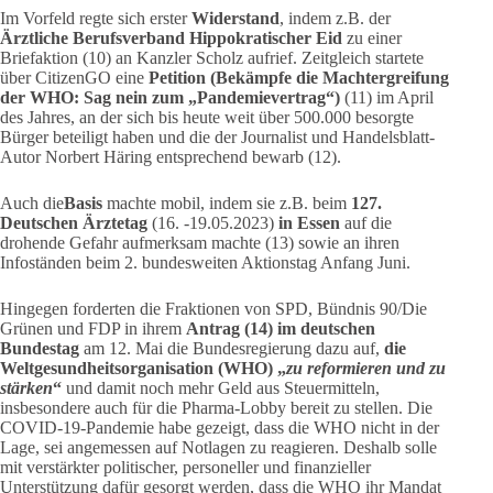
Im Vorfeld regte sich erster
Widerstand
, indem z.B. der
Ärztliche Berufsverband Hippokratischer Eid
zu einer
Briefaktion (10) an Kanzler Scholz aufrief. Zeitgleich startete
über CitizenGO eine
Petition (Bekämpfe die Machtergreifung
der WHO: Sag nein zum „Pandemievertrag“)
(11) im April
des Jahres, an der sich bis heute weit über 500.000 besorgte
Bürger beteiligt haben und die der Journalist und Handelsblatt-
Autor Norbert Häring entsprechend bewarb (12).
Auch die
Basis
machte mobil, indem sie z.B. beim
127.
Deutschen Ärztetag
(16. -19.05.2023)
in Essen
auf die
drohende Gefahr aufmerksam machte (13) sowie an ihren
Infoständen beim 2. bundesweiten Aktionstag Anfang Juni.
Hingegen forderten die Fraktionen von SPD, Bündnis 90/Die
Grünen und FDP in ihrem
Antrag (14) im deutschen
Bundestag
am 12. Mai die Bundesregierung dazu auf,
die
Weltgesundheitsorganisation (WHO) „
zu reformieren und zu
stärken
“
und damit noch mehr Geld aus Steuermitteln,
insbesondere auch für die Pharma-Lobby bereit zu stellen. Die
COVID-19-Pandemie habe gezeigt, dass die WHO nicht in der
Lage, sei angemessen auf Notlagen zu reagieren. Deshalb solle
mit verstärkter politischer, personeller und finanzieller
Unterstützung dafür gesorgt werden, dass die WHO ihr Mandat