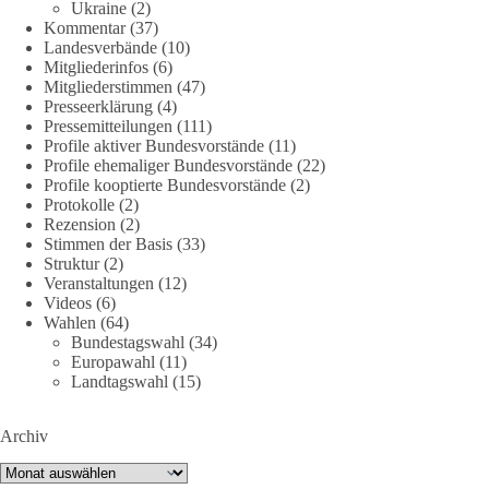
Ukraine
(2)
Kommentar
(37)
Landesverbände
(10)
Mitgliederinfos
(6)
239
36
60
Auf Facebook ansehen
Mitgliederstimmen
(47)
Presseerklärung
(4)
DieBasis
Pressemitteilungen
(111)
21 Stunden zuvor
Profile aktiver Bundesvorstände
(11)
Profile ehemaliger Bundesvorstände
(22)
Profile kooptierte Bundesvorstände
(2)
🕊 Wir wollen den Krieg mit Russland nicht!
Protokolle
(2)
Rezension
(2)
Am 20. Juni 2026 fand in Berlin am Brandenburger Tor die
Stimmen der Basis
(33)
Demonstration mit dem Motto „Russland ist nicht unser
Struktur
(2)
Feind“ statt.
Veranstaltungen
(12)
Videos
(6)
Wahlen
(64)
Hier ein Auszug aus der Rede von der
Bundestagswahl
(34)
Bundestagsabgeordneten Sevim Dağdelen (BSW).
Europawahl
(11)
Landtagswahl
(15)
„Wir müssen Nein sagen zu diesem stinkenden
Revanchismus!“
Archiv
👉 Hier geht es zum vollständigen Video:
Archiv
https://www.youtube.com/live/a9hOswSNg4I?