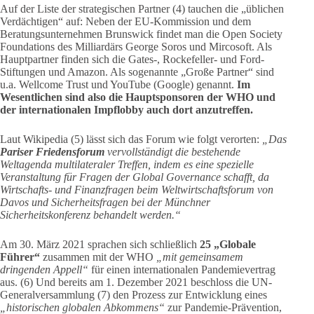
Auf der Liste der strategischen Partner (4) tauchen die „üblichen
Verdächtigen“ auf: Neben der EU-Kommission und dem
Beratungsunternehmen Brunswick findet man die Open Society
Foundations des Milliardärs George Soros und Mircosoft. Als
Hauptpartner finden sich die Gates-, Rockefeller- und Ford-
Stiftungen und Amazon. Als sogenannte „Große Partner“ sind
u.a. Wellcome Trust und YouTube (Google) genannt.
Im
Wesentlichen sind also die Hauptsponsoren der WHO und
der internationalen Impflobby auch dort anzutreffen.
Laut Wikipedia (5) lässt sich das Forum wie folgt verorten:
„Das
Pariser Friedensforum
vervollständigt die bestehende
Weltagenda multilateraler Treffen, indem es eine spezielle
Veranstaltung für Fragen der Global Governance schafft, da
Wirtschafts- und Finanzfragen beim Weltwirtschaftsforum von
Davos und Sicherheitsfragen bei der Münchner
Sicherheitskonferenz behandelt werden.“
Am 30. März 2021 sprachen sich schließlich
25 „Globale
Führer“
zusammen mit der WHO
„mit gemeinsamem
dringenden Appell“
für einen internationalen Pandemievertrag
aus. (6) Und bereits am 1. Dezember 2021 beschloss die UN-
Generalversammlung (7) den Prozess zur Entwicklung eines
„historischen globalen Abkommens“
zur Pandemie-Prävention,