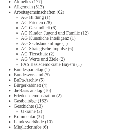
Aktuelles
(177)
Allgemein
(513)
#dieBasis
#Meme
#Plandemie
#Corona
#Impfung
Arbeitsgemeinschaften
(62)
AG Bildung
(1)
AG Frieden
(28)
AG Gesundheit
(6)
AG Kinder, Jugend und Familie
(12)
348
28
53
Auf Facebook ansehen
AG Künstliche Intelligenz
(1)
AG Sachstandanfrage
(1)
DieBasis
AG Strategische Impulse
(6)
23 Stunden zuvor
AG Tierschutz
(2)
AG Werte und Ziele
(2)
FAS Basisdemokratie Bayern
(1)
Stimmen der dieBasis – heute mit dem
Bundesparteitag
(1)
„Demokratie-Bestatter“
Bundesvorstand
(5)
BuPa-Archiv
(5)
Die Energiewende ist bisher kein Erfolg, sondern
Bürgerkabinett
(4)
ein teures, ineffizientes Unterfangen. Dies belegt
dieBasis analog
(16)
eine Auswertung der NZZ, wonach die
Friedensdemonstration
(2)
Gastbeiträge
(162)
Energiewende den Strom nicht billiger, sondern
Geschichte
(13)
teurer gemacht hat.
Ukraine
(2)
Kommentar
(37)
Quelle:
https://www.nzz.ch/der-andere-
Landesverbände
(10)
blick/fehlschlag-energiewende-warum-
Mitgliederinfos
(6)