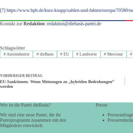
[7]
https://www.bpb.de/kurz-knapp/zahlen-und-fakten/europa/70580/ne
Kontakt zur
Redaktion
:
redaktion@diebasis-partei.de
Schlagwörter
#
Autoindustrie
#
dieBasis
#
EU
#
Landwirte
#
Mercosur
#
VORHERIGER
BEITRAG
EU-Sanktionen: Wenn Meinungen zu „hybriden Bedrohungen“
werden
Wer ist die Partei dieBasis?
Presse
Wir sind eine neue Partei, die ihr
Presseanfrag
Parteiprogramm zusammen mit den
Pressemitteil
Mitgliedern entwickelt.