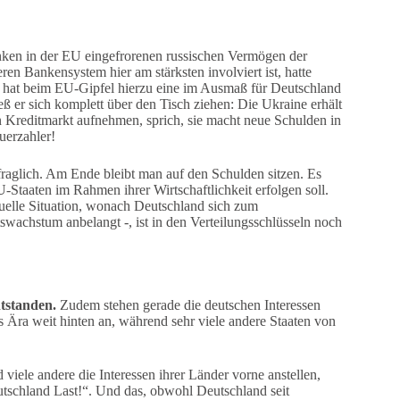
nken in der EU eingefrorenen russischen Vermögen der
ren Bankensystem hier am stärksten involviert ist, hatte
z hat beim EU-Gipfel hierzu eine im Ausmaß für Deutschland
eß er sich komplett über den Tisch ziehen: Die Ukraine erhält
 Kreditmarkt aufnehmen, sprich, sie macht neue Schulden in
uerzahler!
fraglich. Am Ende bleibt man auf den Schulden sitzen. Es
Staaten im Rahmen ihrer Wirtschaftlichkeit erfolgen soll.
tuelle Situation, wonach Deutschland sich zum
tswachstum anbelangt -, ist in den Verteilungsschlüsseln noch
tstanden.
Zudem stehen gerade die deutschen Interessen
ls Ära weit hinten an, während sehr viele andere Staaten von
le andere die Interessen ihrer Länder vorne anstellen,
tschland Last!“. Und das, obwohl Deutschland seit