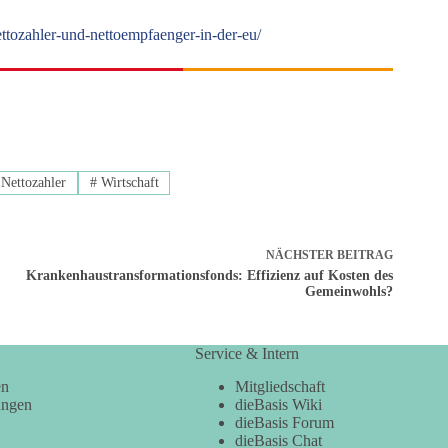
ttozahler-und-nettoempfaenger-in-der-eu/
Nettozahler
#
Wirtschaft
NÄCHSTER
BEITRAG
Krankenhaustransformationsfonds: Effizienz auf Kosten des
Gemeinwohls?
Service & Intern
en
Mitgliedschaft
ungen
dieBasis Wiki
dieBasis Forum
dieBasis Chat