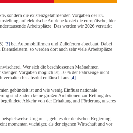
rkte, sondern die existenzgefährdenden Vorgaben der EU
tellung auf elektrische Antriebe kostet die europäische, hier
underttausende Arbeitsplätze. Das werden wir 2026 verstärkt
25)
[3]
bei Automobilfirmen und Zulieferern abgebaut. Dabei
 Dienstleistern, so werden dort auch sehr viele Arbeitsplätze
enwischerei. Wer sich die beschlossenen Maßnahmen
ehr strengen Vorgaben möglich ist, 10 % der Fahrzeuge nicht-
ch verhalten bis absolut enttäuscht aus
[4]
.
ien gebündelt ist und wie wenig Einfluss nationale
erung sind zudem keine großen Ambitionen zur Rettung des
ch begründete Abkehr von der Erhaltung und Förderung unseres
 beispielsweise Ungarn –, geht es der deutschen Regierung
eint momentan wichtiger, als der eigenen Wirtschaft und vor