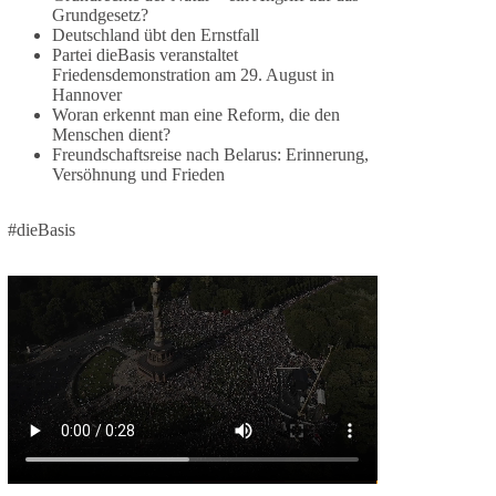
1 Tag zuvor
Grundgesetz?
Deutschland übt den Ernstfall
⚡️ NATO-Gipfel in Ankara: Kriegskonferenz statt
Partei dieBasis veranstaltet
Friedensdemonstration am 29. August in
Friedensgipfel!?
Hannover
Woran erkennt man eine Reform, die den
Anfang Juli 2026 trafen sich 32 Bündnisstaaten
Menschen dient?
sowie deren Staats- und Regierungschefs zum
Freundschaftsreise nach Belarus: Erinnerung,
NATO-Gipfel in der Türkei. Von der NATO wird
Versöhnung und Frieden
behauptet, sie sei das wichtigste
Verteidigungsbündnis der Welt und ein Garant für
#dieBasis
Sicherheit.
Die Gipfelerklärung liest sich jedoch wie ein
Protokoll einer industriellen Kriegskonferenz:
Neue Milliardenhilfen für die Ukraine, neue
Verpflichtungen für Europa, gigantische
Rüstungsdeals, Ausbau der
Verteidigungsindustrie, Modernisierung der
Streitkräfte, ein klares Bekenntnis zur
militärischen Abschreckung und dazu die
Forderung, der Iran dürfe keine Kernwaffe