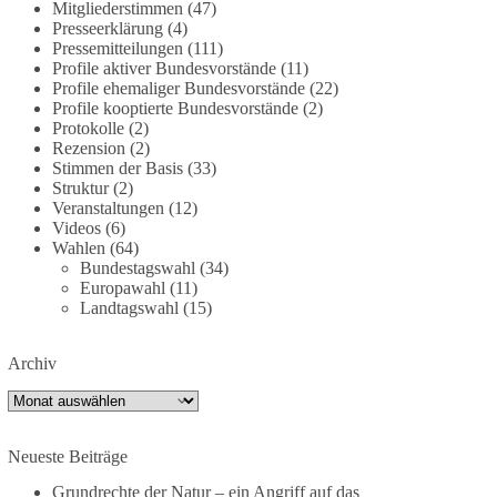
deutschland-trotz-rekordausbau-von-wind-und-
Mitgliederstimmen
(47)
Presseerklärung
(4)
sonnenkraft-weniger-strom-erzeugt-ld.10006607
Pressemitteilungen
(111)
Profile aktiver Bundesvorstände
(11)
🟩🟩🟦🟦🟥🟥🟧🟧
Profile ehemaliger Bundesvorstände
(22)
Profile kooptierte Bundesvorstände
(2)
„Wir brauchen dringend wettbewerbsfähige
Protokolle
(2)
Energiepreise und eine ideologiefreie
Rezension
(2)
Stimmen der Basis
(33)
Diskussion“, meint der Demokratie-Bestatter.
Struktur
(2)
Veranstaltungen
(12)
Wie siehst du das?
Videos
(6)
Wahlen
(64)
🤝 Jetzt Politik für die Menschen mitgestalten:
Bundestagswahl
(34)
https://diebasis.de/mitgliedschaft/
Europawahl
(11)
Landtagswahl
(15)
#dieBasis
#energiewende
#strompreise
#wettbewerb
Archiv
Archiv
40
7
Auf Facebook ansehen
Neueste Beiträge
DieBasis
Grundrechte der Natur – ein Angriff auf das