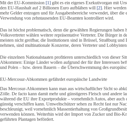
Mit der EU-Kommission
[1]
gibt es ein eigenes Exekutivorgan mit Ursu
den EU-Haushalt auf 2 Billionen Euro aufblähen will
[2]
. Hier werden
mehr Gelder entzogen und für Ausgabenbereiche verwendet, über die e
Verwendung von zehntausenden EU-Beamten kontrolliert wird.
Das ist höchst problematisch, denn die gewählten Regierungen haben h
Volksvertreter wählen weitere repräsentative Vertreter. Die Bürger in d
meisten nicht greifbar, die Institutionen sind in Brüssel, Straßburg un
nehmen, sind multinationale Konzerne, deren Vertreter und Lobbyiste
Die einzelnen Nationalstaaten profitieren unterschiedlich von dieser 
Abkommen: Einige Länder wollen aufgrund der für ihre Interessen befü
und Polen – bzw. deren Bauern – die Überschwemmung des europäisch
EU-Mercosur-Abkommen gefährdet europäische Landwirte
Das Mercosur-Abkommen kann man aus wirtschaftlicher Sicht so abkü
Zölle. De facto kann damit mehr und günstigeres Fleisch und andere l
während die EU ihre Exportprodukte – vornehmlich Autos, aber auch c
günstig verschiffen kann. Umweltschützer sehen zu Recht fast nur 
beschleunigt, weil vornehmlich Massentierhaltung von Großgrundbesitz
verwenden können. Weiterhin wird der Import von Zucker und Bio-Kraf
geführten Plantagen befördert.