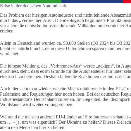
Krise in der deutschen Autoindustrie
Das Problem der hiesigen Autoindustrie sind nicht fehlende Absatzmä
durch das „Verbrenner-Aus“. Die ideologisch begründete Produktionsums
vor allem die deutsche Industrie dutzende Milliarden und vernichtet H
erleben.
Allein in Deutschland wurden ca. 50.000 Stellen (Q3 2024 bis Q3 20
bleibt es natürlich nicht, denn diese Unternehmen sparen dann bei ihren
vernichtet.
Die jüngste Meldung, das „Verbrenner-Aus“ werde „gekippt“, ist Aug
durchliest, sieht, dass es im Grunde für die Autohersteller nur unter s
elektrisch zu betreiben. Deshalb fallen die Reaktionen der Industrie au
Auch hier sieht man wieder, welche Macht mittlerweile in den EU-Grem
Parlamente und Regierungen hier noch haben. Bei der deutschen Regi
Industriestandorts Deutschland zu sehen. Im Gegenteil, die ideologis
Wohlstands wird weiter vorangetrieben.
Während die meisten anderen EU-Länder auf ihre Interessen schauen –
um … – ja, um was eigentlich? Der Ukraine zu helfen? Dieses Ziel sch
allem den Menschen hier zu helfen.