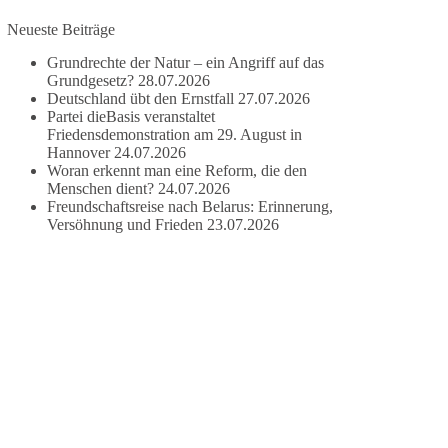
besitzen.
Neueste Beiträge
Grundrechte der Natur – ein Angriff auf das
Und wo war der Austausch über eine
Grundgesetz?
28.07.2026
friedensorientierte Politik?
Deutschland übt den Ernstfall
27.07.2026
Partei dieBasis veranstaltet
🟩🟩🟦🟦🟥🟥🟧🟧
Friedensdemonstration am 29. August in
Hannover
24.07.2026
dieBasis fordert als einzige Partei in Deutschland
Woran erkennt man eine Reform, die den
Menschen dient?
24.07.2026
den Austritt aus der NATO. Ein Gipfel, der mehr
Freundschaftsreise nach Belarus: Erinnerung,
nach Rüstungsdeal als nach Friedenspolitik klingt,
Versöhnung und Frieden
23.07.2026
wird niemals Sicherheit schaffen, ob nun in
Deutschland oder weltweit.
Quelle:
https://www.tagesschau.de/ausland/asien/nato-
erklaerung-ankara-100.html
#dieBasis
#NATO
#Gipfeltreffen
#Frieden
#Sicherheit