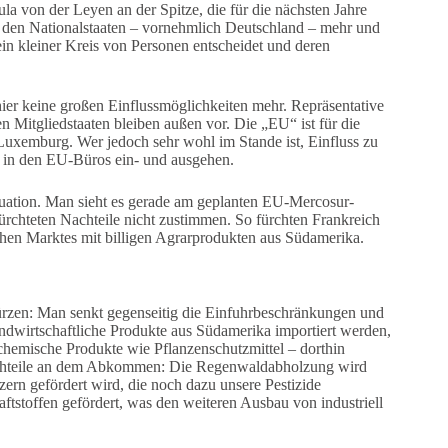
la von der Leyen an der Spitze, die für die nächsten Jahre
 den Nationalstaaten – vornehmlich Deutschland – mehr und
in kleiner Kreis von Personen entscheidet und deren
ier keine großen Einflussmöglichkeiten mehr. Repräsentative
en Mitgliedstaaten bleiben außen vor. Die „EU“ ist für die
d Luxemburg. Wer jedoch sehr wohl im Stande ist, Einfluss zu
n in den EU-Büros ein- und ausgehen.
Situation. Man sieht es gerade am geplanten EU-Mercosur-
rchteten Nachteile nicht zustimmen. So fürchten Frankreich
en Marktes mit billigen Agrarprodukten aus Südamerika.
rzen: Man senkt gegenseitig die Einfuhrbeschränkungen und
andwirtschaftliche Produkte aus Südamerika importiert werden,
hemische Produkte wie Pflanzenschutzmittel – dorthin
Nachteile an dem Abkommen: Die Regenwaldabholzung wird
ern gefördert wird, die noch dazu unsere Pestizide
tstoffen gefördert, was den weiteren Ausbau von industriell