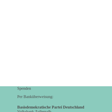
664
137
66
Auf Facebook ansehen
DieBasis
2 Tage(n) zuvor
Grundrechte der Natur – ein Angriff auf das
Grundgesetz?
Im Politischen Frühschoppen diskutieren die
Teilnehmer das Verhältnis von Mensch, Natur und
Grundgesetz.
Beitrag der AG Strategische Impulse
Kann die Natur Träger eigener Grundrechte sein?
Oder würde eine solche Entwicklung das
Spenden
Fundament unseres Grundgesetzes sprengen? Mit
dieser grundsätzlichen Frage beschäftigte sich die
Per Banküberweisung:
Teilnehmer des Politischen Frühschoppens der
AG Strategische Impulse am 19. Juli 2026.
Basisdemokratische Partei Deutschland
Volksbank Zollernalb