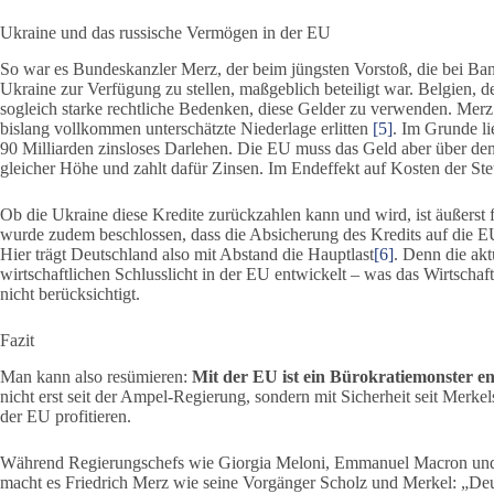
Ukraine und das russische Vermögen in der EU
So war es Bundeskanzler Merz, der beim jüngsten Vorstoß, die bei Ba
Ukraine zur Verfügung zu stellen, maßgeblich beteiligt war. Belgien, de
sogleich starke rechtliche Bedenken, diese Gelder zu verwenden. Mer
bislang vollkommen unterschätzte Niederlage erlitten
[5]
. Im Grunde li
90 Milliarden zinsloses Darlehen. Die EU muss das Geld aber über den
gleicher Höhe und zahlt dafür Zinsen. Im Endeffekt auf Kosten der Ste
Ob die Ukraine diese Kredite zurückzahlen kann und wird, ist äußerst 
wurde zudem beschlossen, dass die Absicherung des Kredits auf die EU-
Hier trägt Deutschland also mit Abstand die Hauptlast
[6]
. Denn die ak
wirtschaftlichen Schlusslicht in der EU entwickelt – was das Wirtschaf
nicht berücksichtigt.
Fazit
Man kann also resümieren:
Mit der EU ist ein Bürokratiemonster en
nicht erst seit der Ampel-Regierung, sondern mit Sicherheit seit Merke
der EU profitieren.
Während Regierungschefs wie Giorgia Meloni, Emmanuel Macron und vie
macht es Friedrich Merz wie seine Vorgänger Scholz und Merkel: „Deu