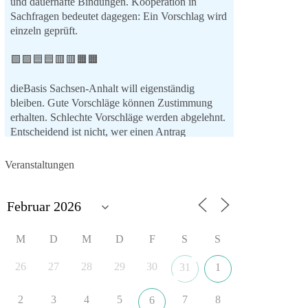
und dauerhafte Bindungen. Kooperation in
Sachfragen bedeutet dagegen: Ein Vorschlag wird
einzeln geprüft.
🟩🟩🟦🟦🟥🟥🟧🟧
dieBasis Sachsen-Anhalt will eigenständig
bleiben. Gute Vorschläge können Zustimmung
erhalten. Schlechte Vorschläge werden abgelehnt.
Entscheidend ist nicht, wer einen Antrag
einbringt, sondern ob er Sachsen-Anhalt konkret
weiterbringt.
Veranstaltungen
Keine automatische Zustimmung. Keine
automatische Ablehnung. Keine politische
Verschmelzung.
💬 Was ist dir wichtiger: feste Lager oder
M
D
M
D
F
S
S
unabhängige Entscheidungen? 👇
26
27
28
29
30
31
1
#dieBasis
#SachsenAnhalt
#Landtagswahl2026
#Kooperation
#Sachpolitik
2
3
4
5
7
8
6