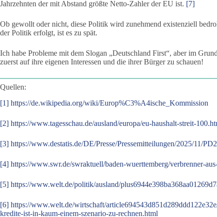
Jahrzehnten der mit Abstand größte Netto-Zahler der EU ist.
[7]
Ob gewollt oder nicht, diese Politik wird zunehmend existenziell bedr
der Politik erfolgt, ist es zu spät.
Ich habe Probleme mit dem Slogan „Deutschland First“, aber im Grunde 
zuerst auf ihre eigenen Interessen und die ihrer Bürger zu schauen!
Quellen:
[1]
https://de.wikipedia.org/wiki/Europ%C3%A4ische_Kommission
[2]
https://www.tagesschau.de/ausland/europa/eu-haushalt-streit-100.h
[3]
https://www.destatis.de/DE/Presse/Pressemitteilungen/2025/11/P
[4]
https://www.swr.de/swraktuell/baden-wuerttemberg/verbrenner-aus
[5]
https://www.welt.de/politik/ausland/plus6944e398ba368aa01269d7a2
[6]
https://www.welt.de/wirtschaft/article694543d851d289ddd122e32e/
kredite-ist-in-kaum-einem-szenario-zu-rechnen.html