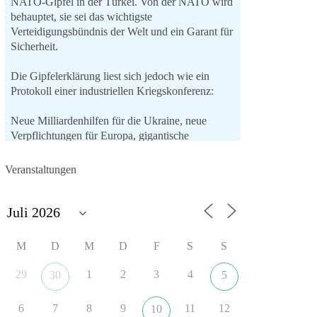
NATO-Gipfel in der Türkei. Von der NATO wird
behauptet, sie sei das wichtigste
Verteidigungsbündnis der Welt und ein Garant für
Sicherheit.
Die Gipfelerklärung liest sich jedoch wie ein
Protokoll einer industriellen Kriegskonferenz:
Neue Milliardenhilfen für die Ukraine, neue
Verpflichtungen für Europa, gigantische
Rüstungsdeals, Ausbau der
Verteidigungsindustrie, Modernisierung der
Veranstaltungen
Streitkräfte, ein klares Bekenntnis zur
militärischen Abschreckung und dazu die
Forderung, der Iran dürfe keine Kernwaffe
besitzen.
M
D
M
D
F
S
S
Und wo war der Austausch über eine
friedensorientierte Politik?
29
1
2
3
4
30
5
🟩🟩🟦🟦🟥🟥🟧🟧
6
7
8
9
11
12
10