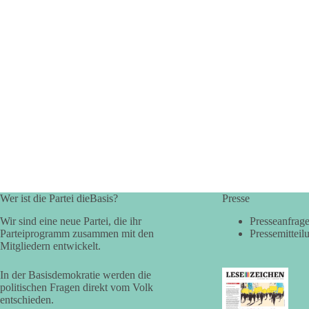
Wer ist die Partei dieBasis?
Presse
Wir sind eine neue Partei, die ihr
Presseanfrag
Parteiprogramm zusammen mit den
Pressemitteil
Mitgliedern entwickelt.
In der Basisdemokratie werden die
politischen Fragen direkt vom Volk
entschieden.