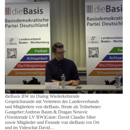
dieBasis BW im Dialog Wiederkehrende
Gesprächsrunde mit Vertretern des Landesverbands
und Mitgliedern von dieBasis. Heute als Teilnehmer:
Gastgeber:Andreas Baum & Dragan Nesovic
(Vorsitzende LV BW)Gäste: David Claudio Siber
sowie Mitglieder und Freunde von dieBasis vor Ort
und im Videochat David…