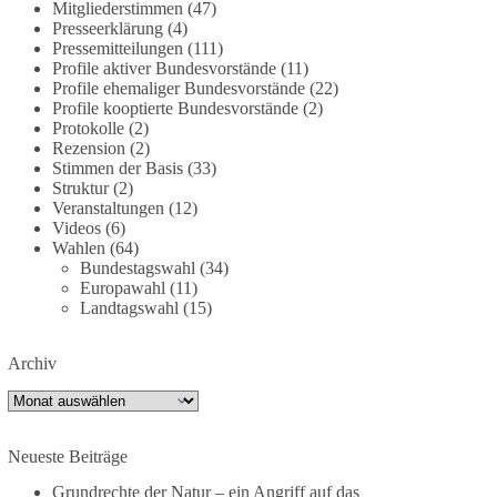
Mitgliederstimmen
(47)
partei.de/2026/07/grundrechte-der-natur-ein-
Presseerklärung
(4)
angriff-auf-das-grundgesetz/
Pressemitteilungen
(111)
Profile aktiver Bundesvorstände
(11)
Profile ehemaliger Bundesvorstände
(22)
🟩🟩🟦🟦🟥🟥🟧🟧
Profile kooptierte Bundesvorstände
(2)
Protokolle
(2)
Es ging weniger um fertige Antworten als um eine
Rezension
(2)
Debatte darüber, wie Freiheit, Verantwortung,
Stimmen der Basis
(33)
Naturschutz und Grundrechte in einer
Struktur
(2)
demokratischen Gesellschaft künftig miteinander
Veranstaltungen
(12)
Videos
(6)
in Einklang gebracht werden können.
Wahlen
(64)
Bundestagswahl
(34)
#dieBasis
#natur
#grundrechte
#grundgesetz
Europawahl
(11)
#demokratie
Landtagswahl
(15)
Archiv
38
7
8
Auf Facebook ansehen
Archiv
DieBasis
2 Tage(n) zuvor
Neueste Beiträge
Grundrechte der Natur – ein Angriff auf das