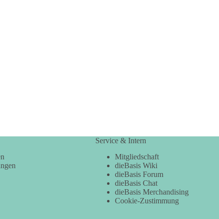
Service & Intern
en
Mitgliedschaft
ungen
dieBasis Wiki
dieBasis Forum
dieBasis Chat
dieBasis Merchandising
Cookie-Zustimmung