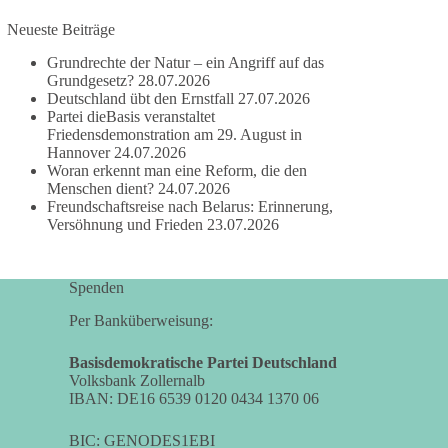
damit noch mehr Menschen mitbekommen, wofür
Neueste Beiträge
wir stehen und warum es sich lohnt, dieBasis zu
wählen.
Grundrechte der Natur – ein Angriff auf das
Mehr Infos:
https://diebasis-st.de/wahlprogramm/
Grundgesetz?
28.07.2026
Deutschland übt den Ernstfall
27.07.2026
Partei dieBasis veranstaltet
#dieBasis
#Landtagswahl
#SachsenAnhalt
Friedensdemonstration am 29. August in
#DeineStimmezählt
#jetztunterstützen
Hannover
24.07.2026
Woran erkennt man eine Reform, die den
Menschen dient?
24.07.2026
Freundschaftsreise nach Belarus: Erinnerung,
58
6
14
Auf Facebook ansehen
Versöhnung und Frieden
23.07.2026
DieBasis
2 Tage(n) zuvor
Spenden
Per Banküberweisung:
🔎 Über 100-mal keine Antwort.
Basisdemokratische Partei Deutschland
Anthony Fauci, Immunologe und Berater des
Volksbank Zollernalb
ehemaligen US-Präsidenten, hat bei einer
IBAN: DE16 6539 0120 0434 1370 06
Anhörung des US-Senats auf mehr als 100
Fragen die Aussage verweigert. Die juristische
BIC: GENODES1EBI