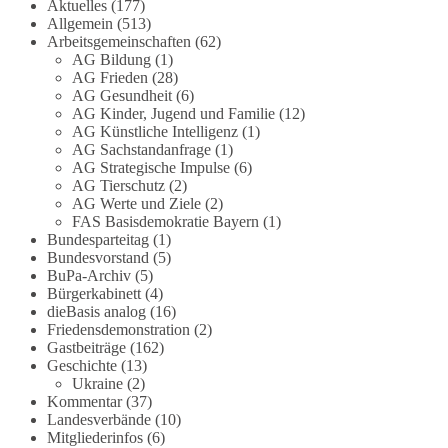
Grundgesetz?
Aktuelles
(177)
Allgemein
(513)
Arbeitsgemeinschaften
(62)
Im Politischen Frühschoppen diskutieren die
AG Bildung
(1)
Teilnehmer das Verhältnis von Mensch, Natur und
AG Frieden
(28)
Grundgesetz.
AG Gesundheit
(6)
AG Kinder, Jugend und Familie
(12)
Beitrag der AG Strategische Impulse
AG Künstliche Intelligenz
(1)
AG Sachstandanfrage
(1)
AG Strategische Impulse
(6)
Kann die Natur Träger eigener Grundrechte sein?
AG Tierschutz
(2)
Oder würde eine solche Entwicklung das
AG Werte und Ziele
(2)
Fundament unseres Grundgesetzes sprengen? Mit
FAS Basisdemokratie Bayern
(1)
dieser grundsätzlichen Frage beschäftigte sich die
Bundesparteitag
(1)
Teilnehmer des Politischen Frühschoppens der
Bundesvorstand
(5)
BuPa-Archiv
(5)
AG Strategische Impulse am 19. Juli 2026.
Bürgerkabinett
(4)
Referent Frank Bothmann stellte die These auf,
dieBasis analog
(16)
dass die derzeit in Teilen der Umweltbewegung
Friedensdemonstration
(2)
diskutierten „Grundrechte der Natur“ weit über
Gastbeiträge
(162)
klassischen Naturschutz hinausreichen und
Geschichte
(13)
grundlegende Fragen zum Menschenbild, zum
Ukraine
(2)
Kommentar
(37)
Rechtsstaat und zur Demokratie aufwerfen. [...]
Landesverbände
(10)
Mitgliederinfos
(6)
👉 Hier weiterlesen:
https://diebasis-