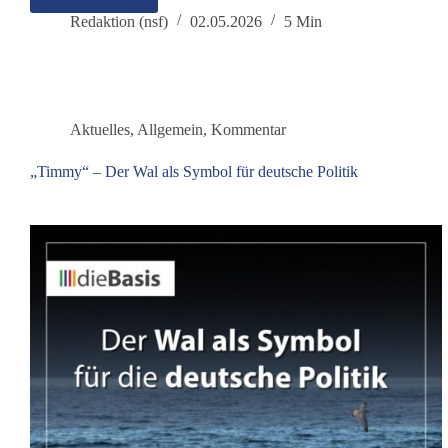
Teure
Rente,
Redaktion (nsf)
02.05.2026
5 Min
stabile
Krankenversicherung
–
stimmt
das?
Aktuelles
,
Allgemein
,
Kommentar
„Timmy“ – Der Wal als Symbol für deutsche Politik