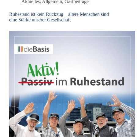
Aktuelles
,
Allgemein
,
Gastbeiträge
Kind“:
Die
Ruhestand ist kein Rückzug – ältere Menschen sind
Geschichte
eine Stärke unserer Gesellschaft
einer
jahrelangen
Abwärtsspirale