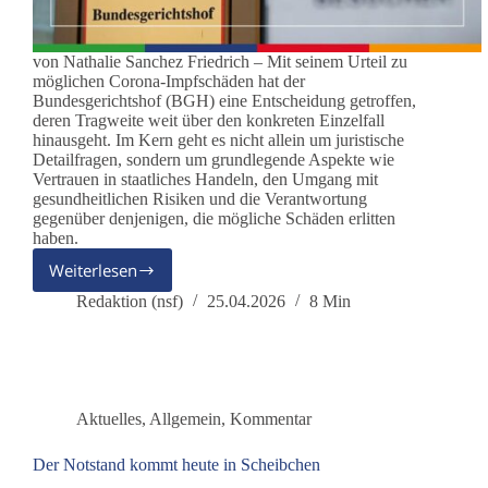
von Nathalie Sanchez Friedrich – Mit seinem Urteil zu
möglichen Corona-Impfschäden hat der
Bundesgerichtshof (BGH) eine Entscheidung getroffen,
deren Tragweite weit über den konkreten Einzelfall
hinausgeht. Im Kern geht es nicht allein um juristische
Detailfragen, sondern um grundlegende Aspekte wie
Vertrauen in staatliches Handeln, den Umgang mit
gesundheitlichen Risiken und die Verantwortung
gegenüber denjenigen, die mögliche Schäden erlitten
haben.
Weiterlesen
BGH-
Urteil
Redaktion (nsf)
25.04.2026
8 Min
zu
Corona-
Impfschäden:
Wendepunkt
für
Aktuelles
,
Allgemein
,
Kommentar
Betroffene
und
Der Notstand kommt heute in Scheibchen
ein