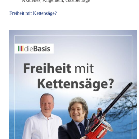
Aktuelles
,
Allgemein
,
Gastbeiträge
Pferd
in
Freiheit mit Kettensäge?
Ungarn?