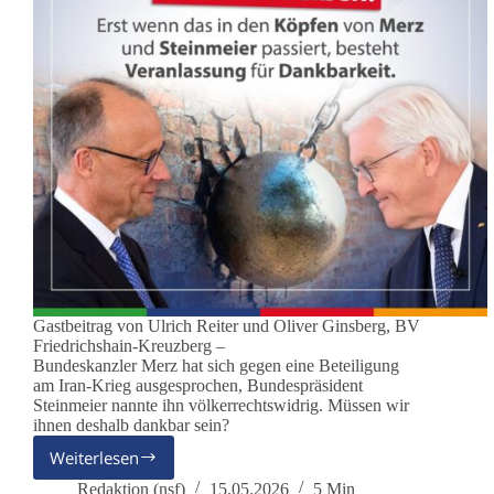
Gastbeitrag von Ulrich Reiter und Oliver Ginsberg, BV
Friedrichshain-Kreuzberg –
Bundeskanzler Merz hat sich gegen eine Beteiligung
am Iran-Krieg ausgesprochen, Bundespräsident
Steinmeier nannte ihn völkerrechtswidrig. Müssen wir
ihnen deshalb dankbar sein?
Weiterlesen
Müssen
wir
Redaktion (nsf)
15.05.2026
5 Min