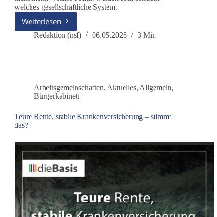
welches gesellschaftliche System.
Weiterlesen
Zwischen
„America
Redaktion (nsf)
06.05.2026
3 Min
First“
und
Systembruch
Arbeitsgemeinschaften
,
Aktuelles
,
Allgemein
,
Bürgerkabinett
Teure Rente, stabile Krankenversicherung – stimmt
das?