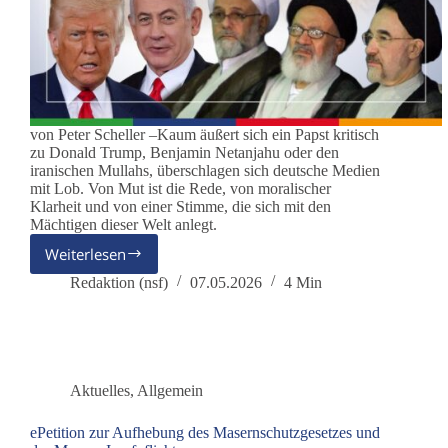
von Peter Scheller –Kaum äußert sich ein Papst kritisch
zu Donald Trump, Benjamin Netanjahu oder den
iranischen Mullahs, überschlagen sich deutsche Medien
mit Lob. Von Mut ist die Rede, von moralischer
Klarheit und von einer Stimme, die sich mit den
Mächtigen dieser Welt anlegt.
Weiterlesen
Wenn
Moral
Redaktion (nsf)
07.05.2026
4 Min
zur
Schlagzeile
wird
Aktuelles
,
Allgemein
ePetition zur Aufhebung des Masernschutzgesetzes und