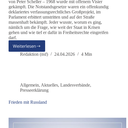
von Peter Scheller – 1968 wurde mit offenem Visier
gekämpft. Die Notstandsgesetze waren ein offenkundig
deklariertes verfassungsrechtliches Großprojekt, im
Parlament erbittert umstritten und auf der Straße
massenhaft bekämpft. Jeder wusste, worum es ging,
nämlich um die Frage, wie weit der Staat in Krisen
gehen und wie tief er dafür in Freiheitsrechte eingreifen
darf.
Weiterlesen
Der
Notstand
Redaktion (nsf)
24.04.2026
4 Min
kommt
heute
in
Scheibchen
Allgemein
,
Aktuelles
,
Landesverbände
,
Presseerklärung
Frieden mit Russland