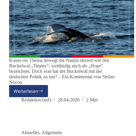
Kaum ein Thema bewegt die Nation derzeit wie den
Buckelwal „Timmy“, weitläufig auch als „Hope“
bezeichnet. Doch was hat der Buckelwal mit der
deutschen Politik zu tun? – Ein Kommentar von Stefan
Nocon
Weiterlesen
„Timmy“
–
Redaktion (nsf)
28.04.2026
2 Min
Der
Wal
als
Symbol
für
Aktuelles
,
Allgemein