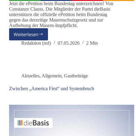
Jetzt die ePetition beim Bundestag unterzeichnen! Von
Constanze Clauss. Die Mitglieder der Partei dieBasis
unterstützen die offizielle ePetition beim Bundestag
gegen das derzeitige Masernschutzgesetz und zur
Aufhebung der Masern-Impfpflicht.
Weiterlesen
ePetition
zur
Redaktion (nsf)
07.05.2026
2 Min
Aufhebung
des
Masernschutzgesetzes
und
der
Aktuelles
,
Allgemein
,
Gastbeiträge
Masern-
Impfpflicht
Zwischen „America First“ und Systembruch