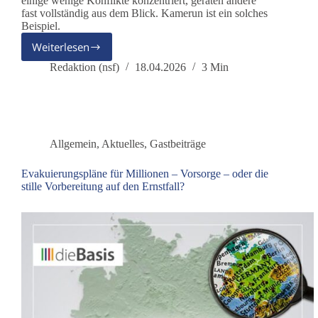
einige wenige Konflikte konzentriert, geraten andere
fast vollständig aus dem Blick. Kamerun ist ein solches
Beispiel.
Weiterlesen
Kamerun
–
Redaktion (nsf)
18.04.2026
3 Min
der
Krieg,
über
den
niemand
Allgemein
,
Aktuelles
,
Gastbeiträge
spricht
Evakuierungspläne für Millionen – Vorsorge – oder die
stille Vorbereitung auf den Ernstfall?