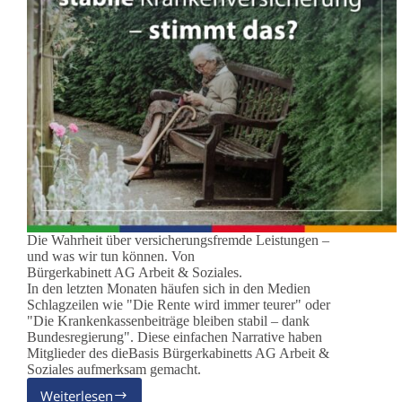
Die Wahrheit über versicherungsfremde Leistungen –
und was wir tun können. Von
Bürgerkabinett AG Arbeit & Soziales.
In den letzten Monaten häufen sich in den Medien
Schlagzeilen wie "Die Rente wird immer teurer" oder
"Die Krankenkassenbeiträge bleiben stabil – dank
Bundesregierung". Diese einfachen Narrative haben
Mitglieder des dieBasis Bürgerkabinetts AG Arbeit &
Soziales aufmerksam gemacht.
Weiterlesen