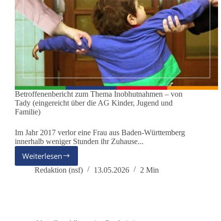
Betroffenenbericht zum Thema Inobhutnahmen – von
Tady (eingereicht über die AG Kinder, Jugend und
Familie)
Im Jahr 2017 verlor eine Frau aus Baden-Württemberg
innerhalb weniger Stunden ihr Zuhause...
Weiterlesen
„Erst
das
Redaktion (nsf)
13.05.2026
2 Min
Zuhause
verloren
–
dann
das