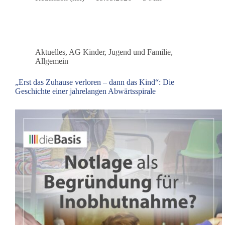
Merz
und
Steinmeier
dankbar
sein?
Aktuelles
,
AG Kinder, Jugend und Familie
,
Allgemein
„Erst das Zuhause verloren – dann das Kind“: Die
Geschichte einer jahrelangen Abwärtsspirale