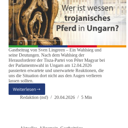
Gastbeitrag von Sven Lingreen – Ein Wahlsieg und
seine Deutungen. Nach dem Wahlsieg der
Herausforderer der Tisza-Partei von Péter Magyar bei
der Parlamentswahl in Ungarn am 12.04.2026
passierten erwartete und unerwartete Reaktionen, die
uns die Situation dort nicht aus den Augen verlieren
lassen sollten.
Weiterlesen
Nem
tudom
Redaktion (nsf)
20.04.2026
5 Min
–
Wer
ist
wessen
trojanisches