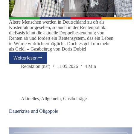
Ältere Menschen werden in Deutschland zu oft als
Kostenfaktor gesehen, so auch in der Rentenpolitik.
dieBasis lehnt die aktuelle Doppelbesteuerung von
Renten ab und fordert ein Rentensystem, das ein Leben
in Würde wirklich ermöglicht. Doch es geht um mehr
als Geld. – Gastbeitrag von Doris Dubiel
Weiterlesen
Ruhestand
ist
Redaktion (nsf)
11.05.2026
4 Min
kein
Rückzug –
ältere
Menschen
sind
Aktuelles
,
Allgemein
,
Gastbeiträge
eine
Stärke
Dauerkrise und Oligopole
unserer
Gesellschaft