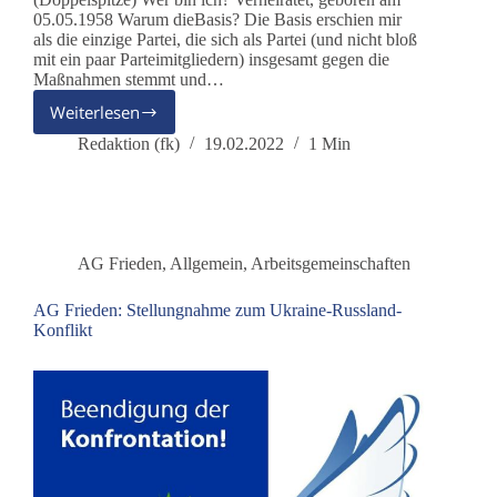
05.05.1958 Warum dieBasis? Die Basis erschien mir
als die einzige Partei, die sich als Partei (und nicht bloß
mit ein paar Parteimitgliedern) insgesamt gegen die
Maßnahmen stemmt und…
Weiterlesen
Dr.
Reiner
Redaktion (fk)
19.02.2022
1 Min
Fuellmich
–
ehemaliger
dieBasis
Bundesvorstand
AG Frieden
,
Allgemein
,
Arbeitsgemeinschaften
(Doppelspitze)
AG Frieden: Stellungnahme zum Ukraine-Russland-
Konflikt