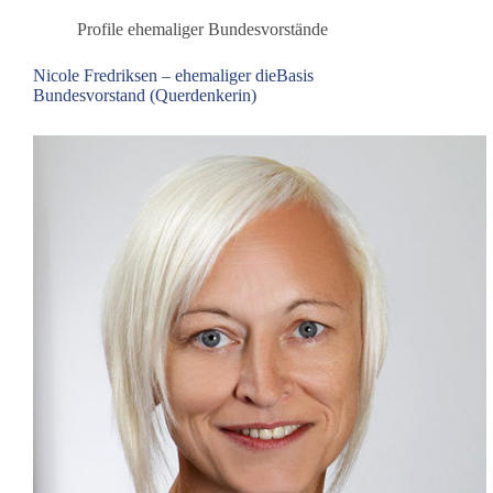
ausgewogene
Profile ehemaliger Bundesvorstände
und
staatsferne
Nicole Fredriksen – ehemaliger dieBasis
Berichterstattung
Bundesvorstand (Querdenkerin)
im
ÖRR