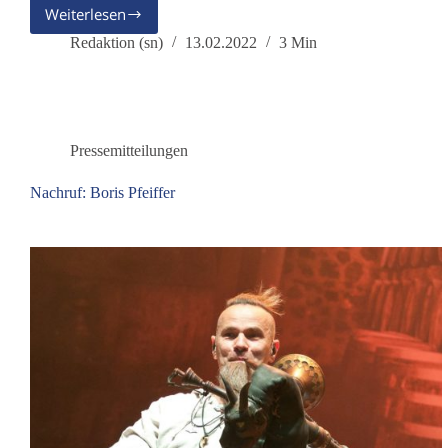
Weiterlesen
AG
Frieden:
Redaktion (sn)
13.02.2022
3 Min
Stellungnahme
zum
Ukraine-
Russland-
Konflikt
Pressemitteilungen
Nachruf: Boris Pfeiffer