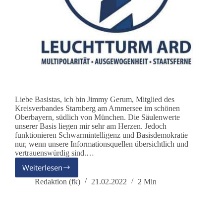
Liebe Basistas, ich bin Jimmy Gerum, Mitglied des
Kreisverbandes Starnberg am Ammersee im schönen
Oberbayern, südlich von München. Die Säulenwerte
unserer Basis liegen mir sehr am Herzen. Jedoch
funktionieren Schwarmintelligenz und Basisdemokratie
nur, wenn unsere Informationsquellen übersichtlich und
vertrauenswürdig sind.…
Weiterlesen
Leuchtturm
ARD:
Redaktion (fk)
21.02.2022
2 Min
Wir
fordern
eine
multipolare,