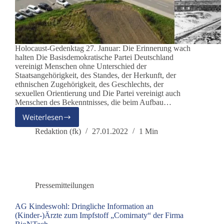
Holocaust-Gedenktag 27. Januar: Die Erinnerung wach
halten Die Basisdemokratische Partei Deutschland
vereinigt Menschen ohne Unterschied der
Staatsangehörigkeit, des Standes, der Herkunft, der
ethnischen Zugehörigkeit, des Geschlechts, der
sexuellen Orientierung und Die Partei vereinigt auch
Menschen des Bekenntnisses, die beim Aufbau…
Weiterlesen
Zum
Gedenken
Redaktion (fk)
27.01.2022
1 Min
an
die
Opfer
des
Holocaust
Pressemitteilungen
AG Kindeswohl: Dringliche Information an
(Kinder-)Ärzte zum Impfstoff „Comirnaty“ der Firma