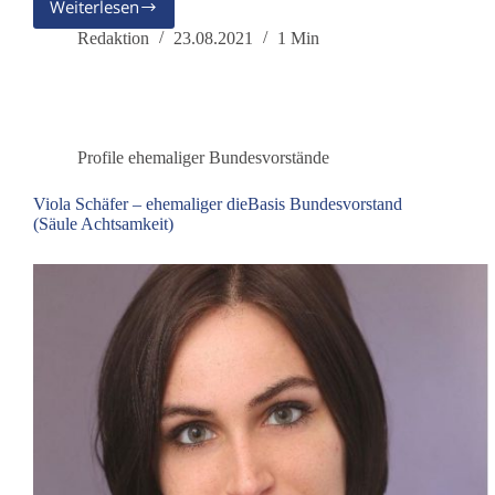
Weiterlesen
Polizistin
bei
Redaktion
23.08.2021
1 Min
Hamburger
Demo
gerettet
Profile ehemaliger Bundesvorstände
Viola Schäfer – ehemaliger dieBasis Bundesvorstand
(Säule Achtsamkeit)