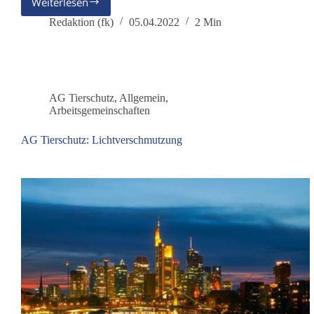
Weiterlesen
Pressemitteilung
zur
Redaktion (fk)
05.04.2022
2 Min
geplanten
Impfpflicht
ab
50
Jahre
AG Tierschutz
,
Allgemein
,
Arbeitsgemeinschaften
AG Tierschutz: Lichtverschmutzung