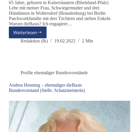
65 Jahre, geboren in Kaiserslautern (Rheinland-Pfalz)
Lebe mit meiner Frau, Schwiegermutter und drei
Hündinnen in Woltersdorf (Brandenburg) bei Berlin
Patchworkfamilie mit drei Töchtern und sieben Enkeln
Warum dieBasis? Ich engagiere…
Weiterlesen
Wilfried
von
Redaktion (fk)
19.02.2022
2 Min
Aswegen
–
ehemaliger
dieBasis
Bundesvorstand
Profile ehemaliger Bundesvorstände
(Säule
Schwarmintelligenz)
Andrea Henning – ehemaliger dieBasis
Bundesvorstand (Stellv. Schatzmeisterin)