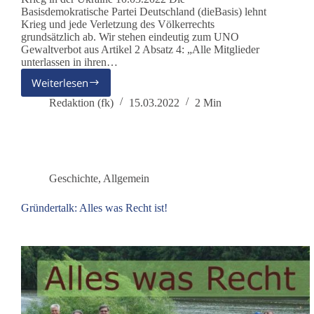
Basisdemokratische Partei Deutschland (dieBasis) lehnt
Krieg und jede Verletzung des Völkerrechts
grundsätzlich ab. Wir stehen eindeutig zum UNO
Gewaltverbot aus Artikel 2 Absatz 4: „Alle Mitglieder
unterlassen in ihren…
Weiterlesen
AG
Frieden:
Redaktion (fk)
15.03.2022
2 Min
Stellungnahme
zum
Krieg
in
der
Geschichte
,
Allgemein
Ukraine
Gründertalk: Alles was Recht ist!