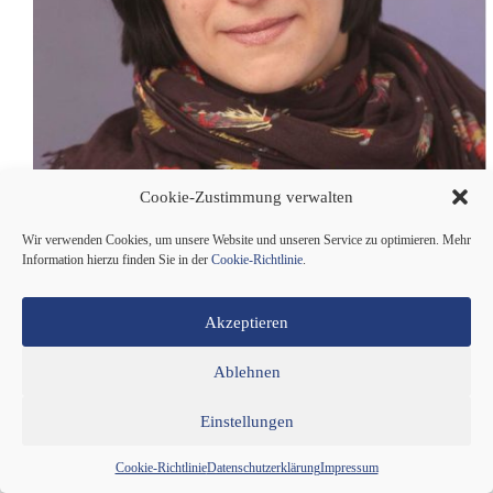
Cookie-Zustimmung verwalten
Ich bin Viola und konnte durch meine Arbeit als
Wir verwenden Cookies, um unsere Website und unseren Service zu optimieren. Mehr
Psychologin in verschiedenen beruflichen Bereichen
Information hierzu finden Sie in der
Cookie-Richtlinie
.
viel darüber lernen, was Menschen brauchen, um sich
verstanden zu fühlen und authentisch weiterentwickeln
zu können. Bestürzt über die gesellschaftlichen
Akzeptieren
Umwälzungen und die Art und Weise…
Weiterlesen
Ablehnen
Viola
Schäfer
Redaktion
04.05.2021
3 Min
–
Einstellungen
ehemaliger
dieBasis
Cookie-Richtlinie
Datenschutzerklärung
Impressum
Bundesvorstand