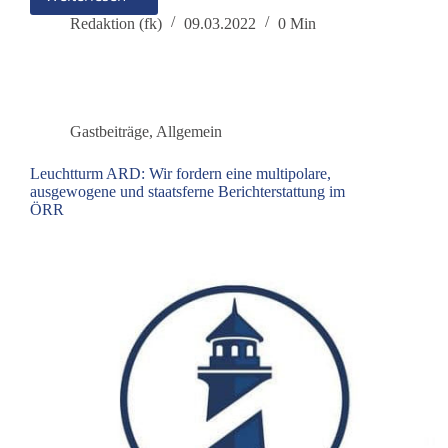
Gründertalk:
Alles
Redaktion (fk)
09.03.2022
0 Min
was
Recht
ist!
Gastbeiträge
,
Allgemein
Leuchtturm ARD: Wir fordern eine multipolare,
ausgewogene und staatsferne Berichterstattung im
ÖRR