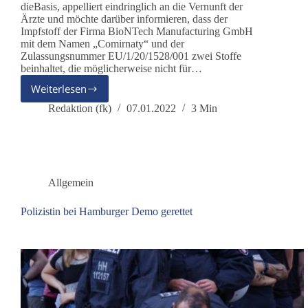
dieBasis, appelliert eindringlich an die Vernunft der
Ärzte und möchte darüber informieren, dass der
Impfstoff der Firma BioNTech Manufacturing GmbH
mit dem Namen „Comirnaty“ und der
Zulassungsnummer EU/1/20/1528/001 zwei Stoffe
beinhaltet, die möglicherweise nicht für…
Weiterlesen
AG
Kindeswohl:
Redaktion (fk)
07.01.2022
3 Min
Dringliche
Information
an
(Kinder-)Ärzte
zum
Allgemein
Impfstoff
„Comirnaty“
Polizistin bei Hamburger Demo gerettet
der
Firma
BioNTech