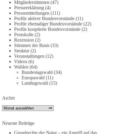
deutschland-trotz-rekordausbau-von-wind-und-
Mitgliederstimmen
(47)
Presseerklärung
(4)
sonnenkraft-weniger-strom-erzeugt-ld.10006607
Pressemitteilungen
(111)
Profile aktiver Bundesvorstände
(11)
🟩🟩🟦🟦🟥🟥🟧🟧
Profile ehemaliger Bundesvorstände
(22)
Profile kooptierte Bundesvorstände
(2)
„Wir brauchen dringend wettbewerbsfähige
Protokolle
(2)
Energiepreise und eine ideologiefreie
Rezension
(2)
Stimmen der Basis
(33)
Diskussion“, meint der Demokratie-Bestatter.
Struktur
(2)
Veranstaltungen
(12)
Wie siehst du das?
Videos
(6)
Wahlen
(64)
🤝 Jetzt Politik für die Menschen mitgestalten:
Bundestagswahl
(34)
https://diebasis.de/mitgliedschaft/
Europawahl
(11)
Landtagswahl
(15)
#dieBasis
#energiewende
#strompreise
#wettbewerb
Archiv
Archiv
40
7
Auf Facebook ansehen
Neueste Beiträge
DieBasis
Grundrechte der Natur – ein Angriff auf das