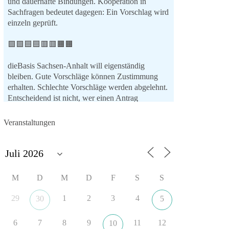
und dauerhafte Bindungen. Kooperation in
Sachfragen bedeutet dagegen: Ein Vorschlag wird
einzeln geprüft.
🟩🟩🟦🟦🟥🟥🟧🟧
dieBasis Sachsen-Anhalt will eigenständig
bleiben. Gute Vorschläge können Zustimmung
erhalten. Schlechte Vorschläge werden abgelehnt.
Entscheidend ist nicht, wer einen Antrag
einbringt, sondern ob er Sachsen-Anhalt konkret
weiterbringt.
Veranstaltungen
Keine automatische Zustimmung. Keine
automatische Ablehnung. Keine politische
Verschmelzung.
💬 Was ist dir wichtiger: feste Lager oder
M
D
M
D
F
S
S
unabhängige Entscheidungen? 👇
29
1
2
3
4
30
5
#dieBasis
#SachsenAnhalt
#Landtagswahl2026
#Kooperation
#Sachpolitik
6
7
8
9
11
12
10