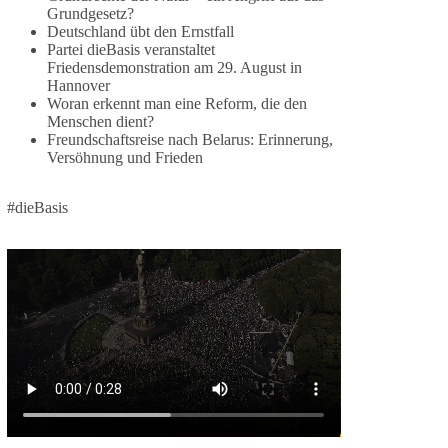
1 Tag zuvor
Grundgesetz?
Deutschland übt den Ernstfall
⚡️ NATO-Gipfel in Ankara: Kriegskonferenz statt
Partei dieBasis veranstaltet
Friedensdemonstration am 29. August in
Friedensgipfel!?
Hannover
Woran erkennt man eine Reform, die den
Anfang Juli 2026 trafen sich 32 Bündnisstaaten
Menschen dient?
sowie deren Staats- und Regierungschefs zum
Freundschaftsreise nach Belarus: Erinnerung,
NATO-Gipfel in der Türkei. Von der NATO wird
Versöhnung und Frieden
behauptet, sie sei das wichtigste
Verteidigungsbündnis der Welt und ein Garant für
#dieBasis
Sicherheit.
Die Gipfelerklärung liest sich jedoch wie ein
Protokoll einer industriellen Kriegskonferenz:
Neue Milliardenhilfen für die Ukraine, neue
Verpflichtungen für Europa, gigantische
Rüstungsdeals, Ausbau der
Verteidigungsindustrie, Modernisierung der
Streitkräfte, ein klares Bekenntnis zur
militärischen Abschreckung und dazu die
Forderung, der Iran dürfe keine Kernwaffe