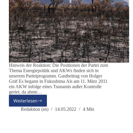
Hinweis der Reaktion: Die Positionen der Partei zum
Thema Energiepolitik und AKWs finden sich in
unserem Parteiprogramm. Gastbeitrag von Holger
Gräf Es begann in Fukushima Als am 11. März 2011
ein AKW infolge eines Tsunamis außer Kontrolle
geriet, da ahnte…
Weiterlesen
Energiewende
–
Redaktion (sn)
14.05.2022
4 Min
Das
Utopia
der
Grünen