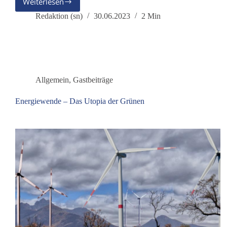
Weiterlesen
Die
AG
Redaktion (sn)
30.06.2023
2 Min
Frieden
beteiligt
sich
am
Friedenscamp
und
Allgemein
,
Gastbeiträge
der
Demonstration
Energiewende – Das Utopia der Grünen
Stopp
Ramstein
vor
der
US
Air
Base
in
Rheinland-
Pfalz