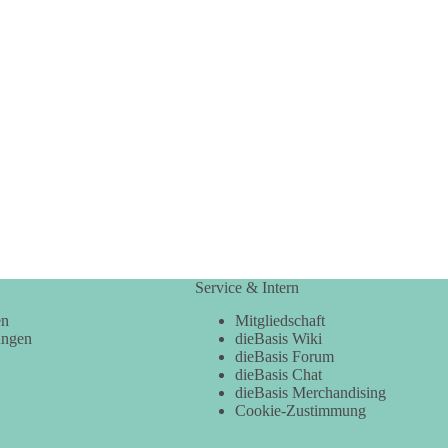
Service & Intern
en
Mitgliedschaft
ungen
dieBasis Wiki
dieBasis Forum
dieBasis Chat
dieBasis Merchandising
Cookie-Zustimmung