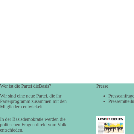
Wer ist die Partei dieBasis?
Presse
Wir sind eine neue Partei, die ihr
Presseanfrag
Parteiprogramm zusammen mit den
Pressemitteil
Mitgliedern entwickelt.
In der Basisdemokratie werden die
politischen Fragen direkt vom Volk
entschieden.