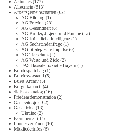
Aktuelles
(177)
Allgemein
(513)
#dieBasis
#Meme
#Plandemie
#Corona
#Impfung
Arbeitsgemeinschaften
(62)
AG Bildung
(1)
AG Frieden
(28)
AG Gesundheit
(6)
AG Kinder, Jugend und Familie
(12)
348
28
53
Auf Facebook ansehen
AG Künstliche Intelligenz
(1)
AG Sachstandanfrage
(1)
DieBasis
AG Strategische Impulse
(6)
22 Stunden zuvor
AG Tierschutz
(2)
AG Werte und Ziele
(2)
FAS Basisdemokratie Bayern
(1)
Stimmen der dieBasis – heute mit dem
Bundesparteitag
(1)
„Demokratie-Bestatter“
Bundesvorstand
(5)
BuPa-Archiv
(5)
Die Energiewende ist bisher kein Erfolg, sondern
Bürgerkabinett
(4)
ein teures, ineffizientes Unterfangen. Dies belegt
dieBasis analog
(16)
eine Auswertung der NZZ, wonach die
Friedensdemonstration
(2)
Gastbeiträge
(162)
Energiewende den Strom nicht billiger, sondern
Geschichte
(13)
teurer gemacht hat.
Ukraine
(2)
Kommentar
(37)
Quelle:
https://www.nzz.ch/der-andere-
Landesverbände
(10)
blick/fehlschlag-energiewende-warum-
Mitgliederinfos
(6)