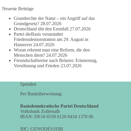
besitzen.
Neueste Beiträge
Grundrechte der Natur – ein Angriff auf das
Und wo war der Austausch über eine
Grundgesetz?
28.07.2026
friedensorientierte Politik?
Deutschland übt den Ernstfall
27.07.2026
Partei dieBasis veranstaltet
🟩🟩🟦🟦🟥🟥🟧🟧
Friedensdemonstration am 29. August in
Hannover
24.07.2026
dieBasis fordert als einzige Partei in Deutschland
Woran erkennt man eine Reform, die den
Menschen dient?
24.07.2026
den Austritt aus der NATO. Ein Gipfel, der mehr
Freundschaftsreise nach Belarus: Erinnerung,
nach Rüstungsdeal als nach Friedenspolitik klingt,
Versöhnung und Frieden
23.07.2026
wird niemals Sicherheit schaffen, ob nun in
Deutschland oder weltweit.
Spenden
Quelle:
https://www.tagesschau.de/ausland/asien/nato-
Per Banküberweisung:
erklaerung-ankara-100.html
Basisdemokratische Partei Deutschland
#dieBasis
#NATO
#Gipfeltreffen
#Frieden
Volksbank Zollernalb
IBAN: DE16 6539 0120 0434 1370 06
#Sicherheit
BIC: GENODES1EBI