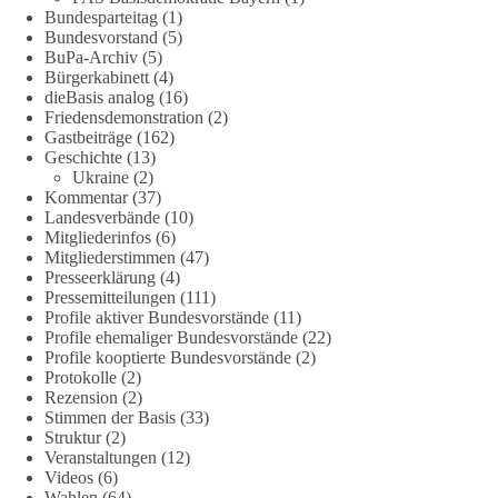
Bundesparteitag
(1)
🟩🟩🟦🟦🟥🟥🟧🟧
Bundesvorstand
(5)
BuPa-Archiv
(5)
Bürgerkabinett
(4)
Wieder ein Beispiel dafür, warum wir 1 Milliarde für freie
dieBasis analog
(16)
Medien fordern sollten: 👉 Jetzt Petition unterzeichnen
Friedensdemonstration
(2)
Gastbeiträge
(162)
#dieBasis
#Energie
#Versorgungssicherheit
#Infrastruktur
Geschichte
(13)
#Technologieoffen
#Resilienz
Ukraine
(2)
Kommentar
(37)
Landesverbände
(10)
Mitgliederinfos
(6)
Mitgliederstimmen
(47)
158
26
69
Auf Facebook ansehen
Presseerklärung
(4)
Pressemitteilungen
(111)
DieBasis
Profile aktiver Bundesvorstände
(11)
2 Tage(n) zuvor
Profile ehemaliger Bundesvorstände
(22)
Profile kooptierte Bundesvorstände
(2)
Protokolle
(2)
🌍 Migration darf niemals zum politischen Druckmittel
Rezension
(2)
werden.
Stimmen der Basis
(33)
Struktur
(2)
Die Ereignisse in Ceuta zeigen, wie schnell Menschen
Veranstaltungen
(12)
zwischen geopolitische Interessen geraten können.
Videos
(6)
Unabhängig davon, welche politischen oder diplomatischen
Wahlen
(64)