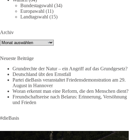
Bundestagswahl
(34)
Ursachen diese Krise im Einzelnen hatte, eines wird deutlich:
Europawahl
(11)
Wenn Migration als Druckmittel eingesetzt oder von
Landtagswahl
(15)
Schleusernetzwerken ausgenutzt werden kann, verlieren am
Ende immer die Menschen.
Archiv
🟩🟩🟦🟦🟥🟥🟧🟧
Archiv
dieBasis meint:
Neueste Beiträge
Wer Menschen für politische Interessen instrumentalisiert,
Grundrechte der Natur – ein Angriff auf das Grundgesetz?
verliert den Menschen aus dem Blick.
Deutschland übt den Ernstfall
Partei dieBasis veranstaltet Friedensdemonstration am 29.
Europa braucht eine Migrationspolitik, die auf drei
August in Hannover
Grundpfeilern beruht:
Woran erkennt man eine Reform, die den Menschen dient?
Freundschaftsreise nach Belarus: Erinnerung, Versöhnung
und Frieden
✅ Achtung der Menschenwürde
✅ Wahrung rechtsstaatlicher Verfahren
✅ Verantwortung statt Symbolpolitik
#dieBasis
Krisen dürfen nicht verwaltet werden, sie müssen verhindert
werden. Das gelingt nur durch eine Politik, die Fluchtursachen