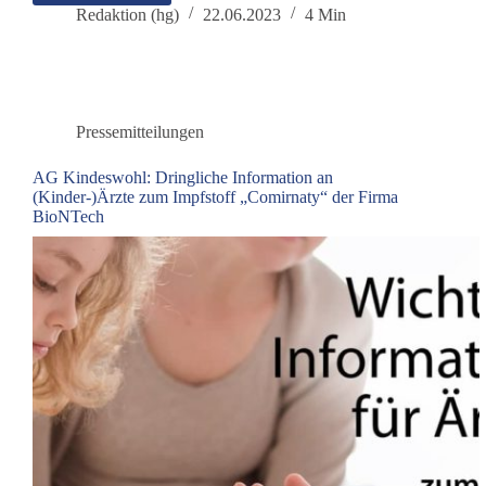
Lockdowns
Redaktion (hg)
22.06.2023
4 Min
waren
gestern,
es
lebe
der
Pressemitteilungen
Klima-
Lockdown
AG Kindeswohl: Dringliche Information an
(Kinder-)Ärzte zum Impfstoff „Comirnaty“ der Firma
BioNTech