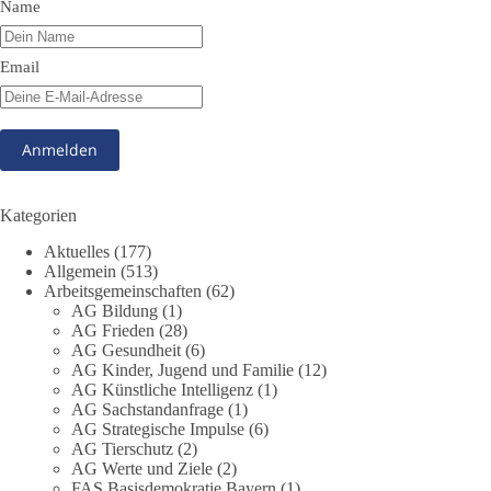
Name
Krisensituationen. Das Vorhaben war bis zur Veröffentlichung
von Apollo kaum bekannt.
Email
🟩🟩🟦🟦🟥🟥🟧🟧
Versorgungssicherheit ist keine Nebensache. Sie ist
Voraussetzung für Freiheit, Wirtschaft und den Alltag der
Menschen.
Kategorien
dieBasis steht für eine bezahlbare, sichere und unabhängige
Energieversorgung.
Aktuelles
(177)
Allgemein
(513)
Arbeitsgemeinschaften
(62)
Eine resiliente Gesellschaft erkennt man nicht daran, wie sie
AG Bildung
(1)
Strommangel verwaltet, sondern daran, wie sie ihn verhindert!
AG Frieden
(28)
AG Gesundheit
(6)
Quellen:
https://apollo-news.net/geheimplan-energiekrise-
AG Kinder, Jugend und Familie
(12)
bundesnetzagentur-bereitet-sich-auf-strommangel-ueber-
AG Künstliche Intelligenz
(1)
AG Sachstandanfrage
(1)
mehrere-tage-bis-wochen-vor/
und
AG Strategische Impulse
(6)
https://www.merkur.de/deutschland/der-geheimplan-gegen-
AG Tierschutz
(2)
stromausfalle-der-bundesnetzagentur-zr-94423201.html?
AG Werte und Ziele
(2)
utm_source=chatgpt.com
FAS Basisdemokratie Bayern
(1)