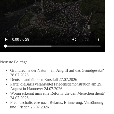
bekämpft, Schleuserkriminalität entschlossen entgegentritt und
Migration nicht zum Gegenstand geopolitischer Machtspiele
werden lässt.
Der Mensch darf niemals zum Spielball politischer Interessen
werden.
#dieBasis
#Migration
#Europa
#Menschenwürde
#Rechtsstaat
#Frieden
#Subsidiarität
Neueste Beiträge
41
15
5
Auf Facebook ansehen
Grundrechte der Natur – ein Angriff auf das Grundgesetz?
28.07.2026
DieBasis
Deutschland übt den Ernstfall
27.07.2026
2 Tage(n) zuvor
Partei dieBasis veranstaltet Friedensdemonstration am 29.
August in Hannover
24.07.2026
Woran erkennt man eine Reform, die den Menschen dient?
24.07.2026
Freundschaftsreise nach Belarus: Erinnerung, Versöhnung
❌ Kleine Parteien ausgesperrt: Schützt die Hürde nur die Großen?
und Frieden
23.07.2026
🗳 Bei der Bundestagswahl 2025 blieben rund 6,8 Millionen