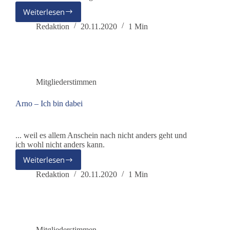
Weiterlesen
Claus
–
Redaktion
20.11.2020
1 Min
Ich
bin
dabei
Mitgliederstimmen
Arno – Ich bin dabei
... weil es allem Anschein nach nicht anders geht und
ich wohl nicht anders kann.
Weiterlesen
Arno
–
Redaktion
20.11.2020
1 Min
Ich
bin
dabei
Mitgliederstimmen