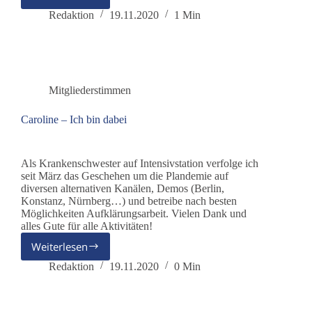
Judith
–
Redaktion
19.11.2020
1 Min
Ich
bin
dabei
Mitgliederstimmen
Caroline – Ich bin dabei
Als Krankenschwester auf Intensivstation verfolge ich
seit März das Geschehen um die Plandemie auf
diversen alternativen Kanälen, Demos (Berlin,
Konstanz, Nürnberg…) und betreibe nach besten
Möglichkeiten Aufklärungsarbeit. Vielen Dank und
alles Gute für alle Aktivitäten!
Weiterlesen
Caroline
–
Redaktion
19.11.2020
0 Min
Ich
bin
dabei