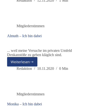
–
Redaktion
12.11.2020
1 Min
Ich
bin
dabei
Mitgliederstimmen
Almuth – Ich bin dabei
... weil meine Versuche im privaten Umfeld
Denkanstöße zu geben kläglich sind.
Weiterlesen
Almuth
–
Redaktion
10.11.2020
0 Min
Ich
bin
dabei
Mitgliederstimmen
Monika – Ich bin dabei