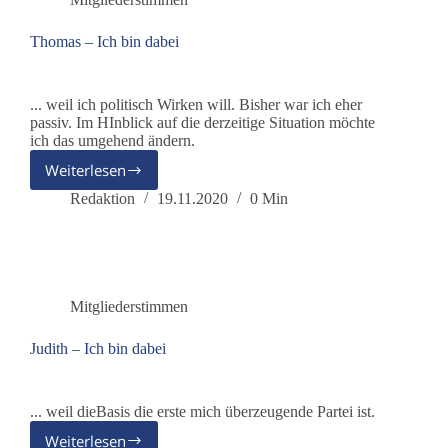
Thomas – Ich bin dabei
... weil ich politisch Wirken will. Bisher war ich eher
passiv. Im HInblick auf die derzeitige Situation möchte
ich das umgehend ändern.
Weiterlesen
Thomas
–
Redaktion
19.11.2020
0 Min
Ich
bin
dabei
Mitgliederstimmen
Judith – Ich bin dabei
... weil dieBasis die erste mich überzeugende Partei ist.
Weiterlesen