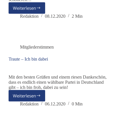
Weiterlesen
Gotmar
Knauff
Redaktion
08.12.2020
2 Min
über
dieBasis
Mitgliederstimmen
Traute – Ich bin dabei
Mit den besten Grüßen und einem riesen Dankeschön,
dass es endlich einen wählbare Partei in Deutschland
gibt – ich bin froh, dabei zu sein!
Weiterlesen
Traute
–
Redaktion
06.12.2020
0 Min
Ich
bin
dabei