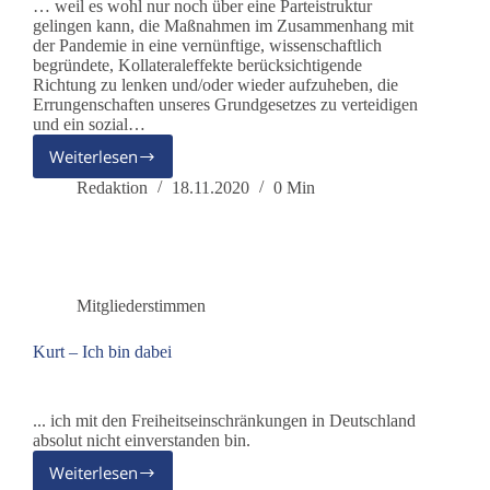
… weil es wohl nur noch über eine Parteistruktur
gelingen kann, die Maßnahmen im Zusammenhang mit
der Pandemie in eine vernünftige, wissenschaftlich
begründete, Kollateraleffekte berücksichtigende
Richtung zu lenken und/oder wieder aufzuheben, die
Errungenschaften unseres Grundgesetzes zu verteidigen
und ein sozial…
Weiterlesen
Giò
–
Redaktion
18.11.2020
0 Min
Ich
bin
dabei
Mitgliederstimmen
Kurt – Ich bin dabei
... ich mit den Freiheitseinschränkungen in Deutschland
absolut nicht einverstanden bin.
Weiterlesen
Kurt