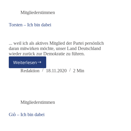
Mitgliederstimmen
Torsten – Ich bin dabei
... weil ich als aktives Mitglied der Partei persönlich
daran mitwirken möchte, unser Land Deutschland
wieder zurück zur Demokratie zu führen.
Weiterlesen
Torsten
–
Redaktion
18.11.2020
2 Min
Ich
bin
dabei
Mitgliederstimmen
Giò – Ich bin dabei