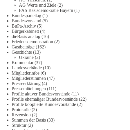
rand-paul-6b25da9f75a0becbaf2886ab22643e67
und
AG Werte und Ziele
(2)
FAS Basisdemokratie Bayern
(1)
https://www.tichyseinblick.de/kolumnen/aus-aller-welt/usa-
Bundesparteitag
(1)
tagebuch-fauci-corona-impfung/
Bundesvorstand
(5)
BuPa-Archiv
(5)
#dieBasis
#Corona
#Aufarbeitung
#Transparenz
#Demokratie
Bürgerkabinett
(4)
#Vertrauen
dieBasis analog
(16)
Friedensdemonstration
(2)
Gastbeiträge
(162)
Geschichte
(13)
239
36
60
Ukraine
(2)
Auf Facebook ansehen
Kommentar
(37)
Landesverbände
(10)
DieBasis
Mitgliederinfos
(6)
2 Tage(n) zuvor
Mitgliederstimmen
(47)
Presseerklärung
(4)
🕊 Wir wollen den Krieg mit Russland nicht!
Pressemitteilungen
(111)
Profile aktiver Bundesvorstände
(11)
Profile ehemaliger Bundesvorstände
(22)
Am 20. Juni 2026 fand in Berlin am Brandenburger Tor die
Profile kooptierte Bundesvorstände
(2)
Demonstration mit dem Motto „Russland ist nicht unser
Protokolle
(2)
Feind“ statt.
Rezension
(2)
Stimmen der Basis
(33)
Hier ein Auszug aus der Rede von der
Struktur
(2)