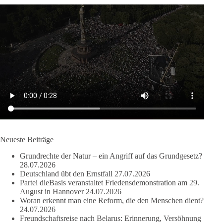
Wusstest du, dass ein guter Antrag nicht besser oder schlechter
wird, nur weil er von einer bestimmten Partei kommt?
Sachsen-Anhalt braucht Lösungen für Schule, Pflege,
Wirtschaft, Infrastruktur und die Kommunen. Diese Probleme
werden nicht kleiner, wenn im Landtag zuerst auf Parteifarbe
und erst danach auf den Inhalt geschaut wird.
🟩🟩🟦🟦🟥🟥🟧🟧
dieBasis Sachsen-Anhalt steht für Kooperation in Sachfragen.
Jeder Antrag soll danach bewertet werden, ob er dem Land
und den Menschen wirklich nützt.
Neueste Beiträge
Zustimmung, wenn ein Vorschlag sinnvoll ist. Ablehnung,
Grundrechte der Natur – ein Angriff auf das Grundgesetz?
wenn er Sachsen-Anhalt nicht weiterbringt.
28.07.2026
Deutschland übt den Ernstfall
27.07.2026
💬 Was ist dir wichtiger: der Absender eines Antrags oder das
Partei dieBasis veranstaltet Friedensdemonstration am 29.
Ergebnis für Sachsen-Anhalt?
August in Hannover
24.07.2026
Woran erkennt man eine Reform, die den Menschen dient?
24.07.2026
#dieBasis
#sachsenanhalt
#ltw2026
#landtagswahl
Freundschaftsreise nach Belarus: Erinnerung, Versöhnung