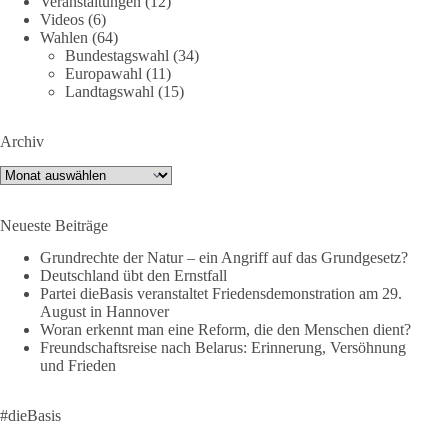
Veranstaltungen
(12)
Bundestagsabgeordneten Sevim Dağdelen (BSW).
Videos
(6)
Wahlen
(64)
„Wir müssen Nein sagen zu diesem stinkenden
Bundestagswahl
(34)
Revanchismus!“
Europawahl
(11)
Landtagswahl
(15)
👉 Hier geht es zum vollständigen Video:
https://www.youtube.com/live/a9hOswSNg4I?
Archiv
si=2b_C6GgNY9EB-rXw
Archiv
🟩🟩🟦🟦🟥🟥🟧🟧
Neueste Beiträge
❤️ Wir freuen uns über deine Unterstützung:
https://diebasis.de/spenden/
Grundrechte der Natur – ein Angriff auf das Grundgesetz?
Deutschland übt den Ernstfall
Partei dieBasis veranstaltet Friedensdemonstration am 29.
#dieBasis
#frieden
#russandistnichtunserFeind
#friedenspartei
August in Hannover
Woran erkennt man eine Reform, die den Menschen dient?
Freundschaftsreise nach Belarus: Erinnerung, Versöhnung
und Frieden
377
168
37
Auf Facebook ansehen
DieBasis
#dieBasis
2 Tage(n) zuvor