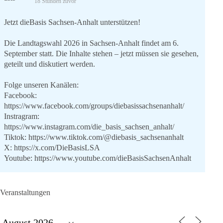
18 Stunden zuvor
Jetzt dieBasis Sachsen-Anhalt unterstützen!
Die Landtagswahl 2026 in Sachsen-Anhalt findet am 6.
September statt. Die Inhalte stehen – jetzt müssen sie gesehen,
geteilt und diskutiert werden.
Folge unseren Kanälen:
Facebook:
https://www.facebook.com/groups/diebasissachsenanhalt/
Instragram:
https://www.instagram.com/die_basis_sachsen_anhalt/
Tiktok:
https://www.tiktok.com/@diebasis_sachsenanhalt
X:
https://x.com/DieBasisLSA
Youtube:
https://www.youtube.com/dieBasisSachsenAnhalt
🟩🟩🟦🟦🟥🟥🟧🟧
Veranstaltungen
Like, teile und kommentiere unsere Beiträge, damit noch mehr
Menschen mitbekommen, wofür wir stehen und warum es sich
lohnt, dieBasis zu wählen.