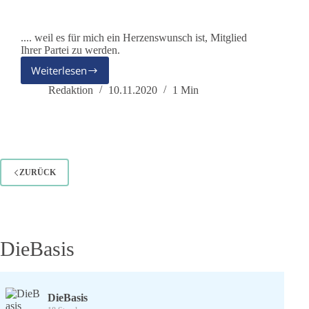
.... weil es für mich ein Herzenswunsch ist, Mitglied
Ihrer Partei zu werden.
Weiterlesen
Monika
–
Redaktion
10.11.2020
1 Min
Ich
bin
dabei
ZURÜCK
DieBasis
DieBasis