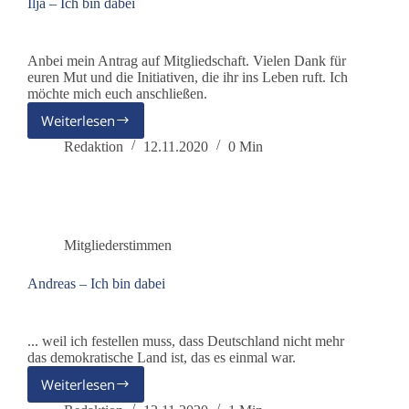
Ilja – Ich bin dabei
Anbei mein Antrag auf Mitgliedschaft. Vielen Dank für
euren Mut und die Initiativen, die ihr ins Leben ruft. Ich
möchte mich euch anschließen.
Weiterlesen
Ilja
–
Redaktion
12.11.2020
0 Min
Ich
bin
dabei
Mitgliederstimmen
Andreas – Ich bin dabei
... weil ich festellen muss, dass Deutschland nicht mehr
das demokratische Land ist, das es einmal war.
Weiterlesen
Andreas