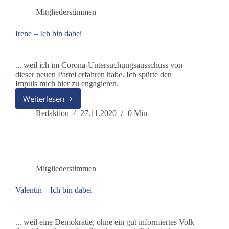
Mitgliederstimmen
Irene – Ich bin dabei
... weil ich im Corona-Untersuchungsausschuss von
dieser neuen Partei erfahren habe. Ich spürte den
Impuls mich hier zu engagieren.
Weiterlesen
Irene
–
Redaktion
27.11.2020
0 Min
Ich
bin
dabei
Mitgliederstimmen
Valentin – Ich bin dabei
... weil eine Demokratie, ohne ein gut informiertes Volk