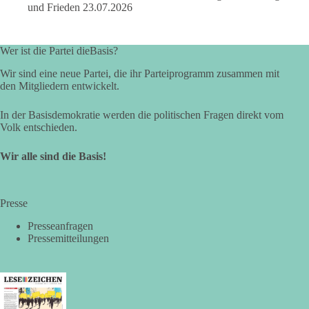
und Frieden
23.07.2026
👉 Folgen:
https://www.facebook.com/groups/diebasissachsenanhalt/
Wer ist die Partei dieBasis?
Wir sind eine neue Partei, die ihr Parteiprogramm zusammen mit
24
6
2
Auf Facebook ansehen
den Mitgliedern entwickelt.
DieBasis
In der Basisdemokratie werden die politischen Fragen direkt vom
2 Tage(n) zuvor
Volk entschieden.
⚡ Vorsorge ist richtig. Aber Vorsorge ersetzt keine verlässliche
Wir alle sind die Basis!
Energiepolitik!
Nach Recherchen von Apollo News bereitet die
Presse
Bundesnetzagentur mit einer „Sicherheitsplattform Strom“
Maßnahmen für den Fall einer länger anhaltenden
Presseanfragen
Strommangellage vor. Große Industrieunternehmen sollen im
Pressemitteilungen
Ernstfall ihren Stromverbrauch reduzieren oder ihre
Produktion zeitweise einstellen müssen. Die Behörde
bezeichnet dies als Vorsorge für außergewöhnliche
Krisensituationen. Das Vorhaben war bis zur Veröffentlichung