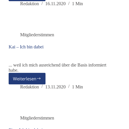
–
Redaktion
16.11.2020
1 Min
Ich
bin
dabei
Mitgliederstimmen
Kai – Ich bin dabei
... weil ich mich ausreichend über die Basis informiert
habe.
Weiterlesen
Kai
–
Redaktion
13.11.2020
1 Min
Ich
bin
dabei
Mitgliederstimmen