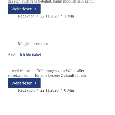
das sich auch rege beteiligt, kaum möglich sein kann.
Weiterlesen
Valentin
–
Redaktion
22.11.2020
1 Min
Ich
bin
dabei
Mitgliederstimmen
Axel – Ich bin dabei
... weil ich meine Erfahrungen zum Wohle aller
einsetzen kann - für eine bessere Zukunft für alle.
Weiterlesen
Axel
–
Redaktion
22.11.2020
0 Min
Ich
bin
dabei