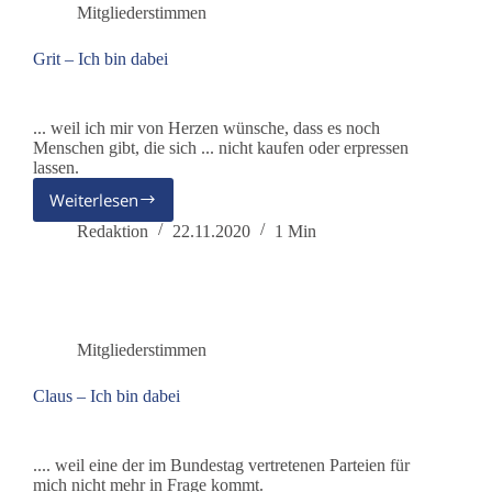
Mitgliederstimmen
Grit – Ich bin dabei
... weil ich mir von Herzen wünsche, dass es noch
Menschen gibt, die sich ... nicht kaufen oder erpressen
lassen.
Weiterlesen
Grit
–
Redaktion
22.11.2020
1 Min
Ich
bin
dabei
Mitgliederstimmen
Claus – Ich bin dabei
.... weil eine der im Bundestag vertretenen Parteien für
mich nicht mehr in Frage kommt.