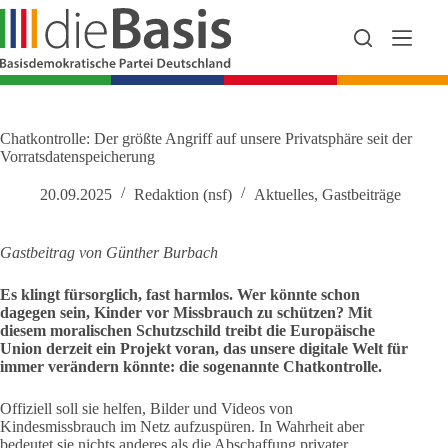
Zum
Inhalt
springen
Chatkontrolle: Der größte Angriff auf unsere Privatsphäre seit der
Vorratsdatenspeicherung
20.09.2025
Redaktion (nsf)
Aktuelles
,
Gastbeiträge
Gastbeitrag von Günther Burbach
Es klingt fürsorglich, fast harmlos. Wer könnte schon
dagegen sein, Kinder vor Missbrauch zu schützen? Mit
diesem moralischen Schutzschild treibt die Europäische
Union derzeit ein Projekt voran, das unsere digitale Welt für
immer verändern könnte: die sogenannte Chatkontrolle.
Offiziell soll sie helfen, Bilder und Videos von
Kindesmissbrauch im Netz aufzuspüren. In Wahrheit aber
bedeutet sie nichts anderes als die Abschaffung privater