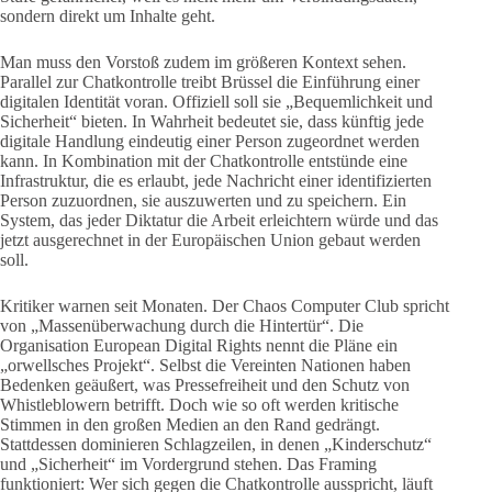
sondern direkt um Inhalte geht.
Man muss den Vorstoß zudem im größeren Kontext sehen.
Parallel zur Chatkontrolle treibt Brüssel die Einführung einer
digitalen Identität voran. Offiziell soll sie „Bequemlichkeit und
Sicherheit“ bieten. In Wahrheit bedeutet sie, dass künftig jede
digitale Handlung eindeutig einer Person zugeordnet werden
kann. In Kombination mit der Chatkontrolle entstünde eine
Infrastruktur, die es erlaubt, jede Nachricht einer identifizierten
Person zuzuordnen, sie auszuwerten und zu speichern. Ein
System, das jeder Diktatur die Arbeit erleichtern würde und das
jetzt ausgerechnet in der Europäischen Union gebaut werden
soll.
Kritiker warnen seit Monaten. Der Chaos Computer Club spricht
von „Massenüberwachung durch die Hintertür“. Die
Organisation European Digital Rights nennt die Pläne ein
„orwellsches Projekt“. Selbst die Vereinten Nationen haben
Bedenken geäußert, was Pressefreiheit und den Schutz von
Whistleblowern betrifft. Doch wie so oft werden kritische
Stimmen in den großen Medien an den Rand gedrängt.
Stattdessen dominieren Schlagzeilen, in denen „Kinderschutz“
und „Sicherheit“ im Vordergrund stehen. Das Framing
funktioniert: Wer sich gegen die Chatkontrolle ausspricht, läuft