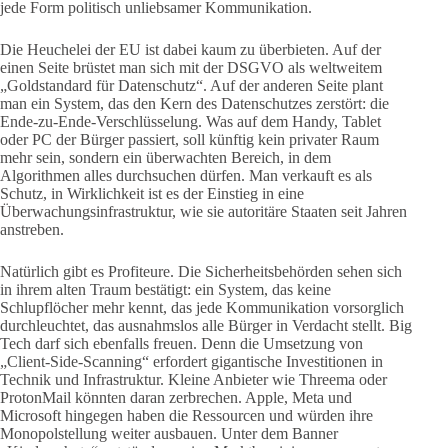
jede Form politisch unliebsamer Kommunikation.
Die Heuchelei der EU ist dabei kaum zu überbieten. Auf der
einen Seite brüstet man sich mit der DSGVO als weltweitem
„Goldstandard für Datenschutz“. Auf der anderen Seite plant
man ein System, das den Kern des Datenschutzes zerstört: die
Ende-zu-Ende-Verschlüsselung. Was auf dem Handy, Tablet
oder PC der Bürger passiert, soll künftig kein privater Raum
mehr sein, sondern ein überwachten Bereich, in dem
Algorithmen alles durchsuchen dürfen. Man verkauft es als
Schutz, in Wirklichkeit ist es der Einstieg in eine
Überwachungsinfrastruktur, wie sie autoritäre Staaten seit Jahren
anstreben.
Natürlich gibt es Profiteure. Die Sicherheitsbehörden sehen sich
in ihrem alten Traum bestätigt: ein System, das keine
Schlupflöcher mehr kennt, das jede Kommunikation vorsorglich
durchleuchtet, das ausnahmslos alle Bürger in Verdacht stellt. Big
Tech darf sich ebenfalls freuen. Denn die Umsetzung von
„Client-Side-Scanning“ erfordert gigantische Investitionen in
Technik und Infrastruktur. Kleine Anbieter wie Threema oder
ProtonMail könnten daran zerbrechen. Apple, Meta und
Microsoft hingegen haben die Ressourcen und würden ihre
Monopolstellung weiter ausbauen. Unter dem Banner