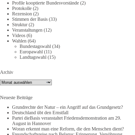
🟩🟩🟦🟦🟥🟥🟧🟧
Profile kooptierte Bundesvorstände
(2)
Protokolle
(2)
Rezension
(2)
Friedensfähig statt kriegstüchtig
Stimmen der Basis
(33)
Struktur
(2)
Wir stehen für
Veranstaltungen
(12)
Videos
(6)
⚠️ Sofortigen Stopp aller Waffenlieferungen ins Ausland,
Wahlen
(64)
Bundestagswahl
(34)
zumindest in Kriegsgebiete
Europawahl
(11)
⚠️ Beteiligung an humanitärer Hilfe für alle Kriegsopfer
Landtagswahl
(15)
⚠️ Aufruf zum sofortigen Waffenstillstand bzw. zu
Friedensverhandlungen
⚠️ Einhaltung von Völkerrecht und UN-Charta
Archiv
Archiv
Mit dabei sind (Stand 9.7.26):
✅ Florian Pfaff, Mayor a.D. (Sprecher dieBasis AG Frieden)
Neueste Beiträge
✅ Anton Körner (ehem. Kandidat EU-Wahl)
Grundrechte der Natur – ein Angriff auf das Grundgesetz?
✅ Michael Aggiliedis (AG Frieden der Partei dieBasis)
Deutschland übt den Ernstfall
✅ Chris Barth (Klartext Rheinmain)
Partei dieBasis veranstaltet Friedensdemonstration am 29.
✅ Guy Dawson (Sänger)
August in Hannover
✅ Nina Maleika (Sängerin, Moderatorin)
Woran erkennt man eine Reform, die den Menschen dient?
Freundschaftsreise nach Belarus: Erinnerung, Versöhnung