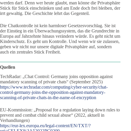
werden darf. Denn wer heute glaubt, man könne die Privatsphäre
Stück für Stück einschränken und am Ende doch frei bleiben, der
irrt gewaltig. Die Geschichte lehrt das Gegenteil.
Die Chatkontrolle ist kein harmloser Gesetzesvorschlag. Sie ist
der Einstieg in ein Überwachungssystem, das die Grundrechte in
Europa auf Jahrzehnte hinaus verändern würde. Es geht nicht um
Kinderschutz. Es geht um Kontrolle. Und wenn wir sie zulassen,
geben wir nicht nur unsere digitale Privatsphäre auf, sondern
auch ein zentrales Stück Freiheit.
Quellen
TechRadar: „Chat Control: Germany joins opposition against
mandatory scanning of private chats“ (September 2025)
https://www.techradar.com/computing/cyber-security/chat-
control-germany-joins-the-opposition-against-mandatory-
scanning-of-private-chats-in-the-name-of-encryption
EU-Kommission: „Proposal for a regulation laying down rules to
prevent and combat child sexual abuse“ (2022, aktuell in
Verhandlungen)
https://eur-lex.europa.eu/legal-content/EN/TXT/?
uri=CELEX%3A52022PC0209