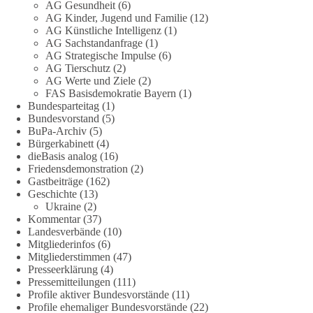
AG Gesundheit
(6)
AG Kinder, Jugend und Familie
(12)
#dieBasis
#hamburg
#demokratiegespräch
#bürgerdialog
#EU
AG Künstliche Intelligenz
(1)
AG Sachstandanfrage
(1)
AG Strategische Impulse
(6)
133
9
21
Auf Facebook ansehen
AG Tierschutz
(2)
AG Werte und Ziele
(2)
FAS Basisdemokratie Bayern
(1)
DieBasis
Bundesparteitag
(1)
1 Tag zuvor
Bundesvorstand
(5)
BuPa-Archiv
(5)
🕊 dieBasis Friedensdemo inklusive Umzug
Bürgerkabinett
(4)
dieBasis analog
(16)
Friedensdemonstration
(2)
Lasst uns gemeinsam die Kriege in der Ukraine und in Gaza
Gastbeiträge
(162)
stoppen!
Geschichte
(13)
Ukraine
(2)
📅 Wann: Samstag, 29.08.2026, ab 14 Uhr
Kommentar
(37)
📍 Wo: Hannover, Opernplatz
Landesverbände
(10)
Mitgliederinfos
(6)
ℹ️ Versammlung von dieBasis
Mitgliederstimmen
(47)
Presseerklärung
(4)
🪧 Mehr Infos und warum auch du dich beteiligen solltest:
Pressemitteilungen
(111)
👉
http://dieBasis.de/friedensdemo
Profile aktiver Bundesvorstände
(11)
Profile ehemaliger Bundesvorstände
(22)