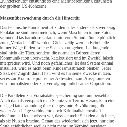
„Kinderschutz“ entstünde so eine Marktbereinigung zugunsten
der größten US-Konzerne.
Massenüberwachung durch die Hintertür
Das technische Fundament ist zudem alles andere als zuverlässig.
Fehlalarme sind unvermeidlich, wenn Maschinen intime Fotos
scannen. Das harmlose Urlaubsfoto vom Strand könnte plötzlich
zum „Verdachtsfall“ werden. Gleichzeitig werden Kriminelle
immer Wege finden, solche Scans zu umgehen. Leidtragende
sind nicht die Täter, sondern die normalen Bürger, deren
Kommunikation überwacht, katalogisiert und im Zweifel falsch
interpretiert wird. Und noch gefährlicher: Ist das System einmal
installiert, wird es nicht beim Kindesmissbrauch bleiben. Jeder
Staat, der Zugriff darauf hat, wird es für seine Zwecke nutzen,
sei es zur Kontrolle politischer Aktivisten, zum Ausspionieren
von Journalisten oder zur Verfolgung unliebsamer Opposition.
Die Parallelen zur Vorratsdatenspeicherung sind unübersehbar.
Auch damals versprach man Schutz vor Terror. Heraus kam eine
riesige Datensammlung über die gesamte Bevölkerung, die
weder Anschläge verhinderte noch Kriminalität ernsthaft
eindämmte. Heute wissen wir, dass sie mehr Schaden anrichtete,
als sie Nutzen brachte. Genau das wiederholt sich jetzt, nur eine
Stufe gefährlicher, weil es nicht mehr um Verbindungsdaten,