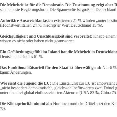
Die Mehrheit ist für die Demokratie. Die Zustimmung zeigt aber R
sei die beste Regierungsform. Die Spannweite ist groß: in Deutschla
Autoritäre Ausweichfantasien existieren:
21 % würden „unter bestim
(Höchstwert Italien 24 %, niedrigster Wert Deutschland 15 %).
Gleichgültigkeit und Unschlüssigkeit sind verbreitet:
Knapp einem v
wissen es nicht oder haben nicht geantwortet.
Ein Gefährdungsgefühl im Inland hat die Mehrheit in Deutschlan
Deutschland sind es 61 %.
Das Funktionalitätsurteil für den Staat ist überwältigend:
Nur 6 % f
kaum Änderungen.
Wie sieht die Jugend die EU:
Die Einstellung zur EU ist ambivalent
„nicht besonders demokratisch“, gleichwohl befürworten zwei Drittel
unter den drei global einflussreichsten Akteuren (USA 83 %, China 75
Die Klimapriorität nimmt ab:
Nur noch rund ein Drittel setzt den K
%).