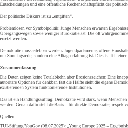
Entscheidungen und eine öffentliche Rechenschaftspflicht der politisc
Der politische Diskurs ist zu „entgiften“.
Problemlösen vor Symbolpolitik: Junge Menschen erwarten Ergebnisse
Übergangswegen sowie weniger Bürokratielast. Die oft wahrgenommene E
ersetzt werden.
Demokratie muss erlebbar werden: Jugendparlamente, offene Haushal
nur Sonntagsrede, sondern eine Alltagserfahrung ist. Dies ist Teil einer 
Zusammenfassung
Die Daten zeigen keine Totalabkehr, aber Erosionszeichen: Eine knappe
autoritäre Optionen für denkbar, fast die Hälfte sieht die eigene Dem
existierenden System funktionierende Institutionen.
Das ist ein Handlungsauftrag: Demokratie wird stark, wenn Menschen g
werden. Genau dafür steht dieBasis – für direkte Demokratie, respe
Quellen
TUI-Stiftung/YouGov (08.07.2025): „Young Europe 2025 – Ergebnisbe