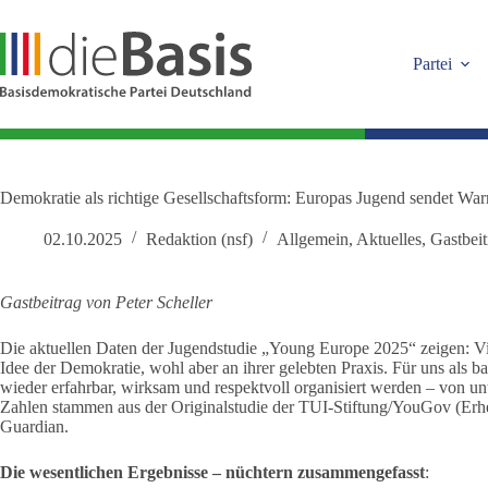
Zum
Inhalt
springen
Partei
Demokratie als richtige Gesellschaftsform: Europas Jugend sendet War
02.10.2025
Redaktion (nsf)
Allgemein
,
Aktuelles
,
Gastbeit
Gastbeitrag von Peter Scheller
Die aktuellen Daten der Jugendstudie „Young Europe 2025“ zeigen: Vi
Idee der Demokratie, wohl aber an ihrer gelebten Praxis. Für uns als b
wieder erfahrbar, wirksam und respektvoll organisiert werden – von u
Zahlen stammen aus der Originalstudie der TUI-Stiftung/YouGov (Erhe
Guardian.
Die wesentlichen Ergebnisse – nüchtern zusammengefasst
: