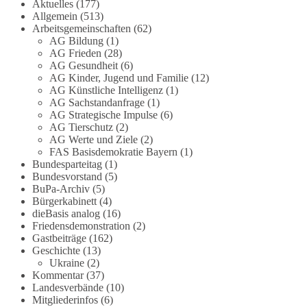
Grundgesetz?
Aktuelles
(177)
Allgemein
(513)
Arbeitsgemeinschaften
(62)
Im Politischen Frühschoppen diskutieren die
AG Bildung
(1)
Teilnehmer das Verhältnis von Mensch, Natur und
AG Frieden
(28)
Grundgesetz.
AG Gesundheit
(6)
AG Kinder, Jugend und Familie
(12)
Beitrag der AG Strategische Impulse
AG Künstliche Intelligenz
(1)
AG Sachstandanfrage
(1)
AG Strategische Impulse
(6)
Kann die Natur Träger eigener Grundrechte sein?
AG Tierschutz
(2)
Oder würde eine solche Entwicklung das
AG Werte und Ziele
(2)
Fundament unseres Grundgesetzes sprengen? Mit
FAS Basisdemokratie Bayern
(1)
dieser grundsätzlichen Frage beschäftigte sich die
Bundesparteitag
(1)
Teilnehmer des Politischen Frühschoppens der
Bundesvorstand
(5)
BuPa-Archiv
(5)
AG Strategische Impulse am 19. Juli 2026.
Bürgerkabinett
(4)
Referent Frank Bothmann stellte die These auf,
dieBasis analog
(16)
dass die derzeit in Teilen der Umweltbewegung
Friedensdemonstration
(2)
diskutierten „Grundrechte der Natur“ weit über
Gastbeiträge
(162)
klassischen Naturschutz hinausreichen und
Geschichte
(13)
grundlegende Fragen zum Menschenbild, zum
Ukraine
(2)
Kommentar
(37)
Rechtsstaat und zur Demokratie aufwerfen. [...]
Landesverbände
(10)
Mitgliederinfos
(6)
👉 Hier weiterlesen:
https://diebasis-