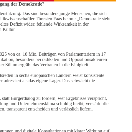
rgang der Demokratie
?
terstützung. Das sind besonders junge Menschen, die sich
litikwissenschaftler Thorsten Faas betont: „Demokratie steht
ltes Defizit wider: fehlende Wirksamkeit in der
n Kultur.
025 von ca. 18 Mio. Beiträgen von Parlamentariern in 17
ikation, besonders bei radikalen und Oppositionsakteuren
Stil untergräbt das Vertrauen in die Fähigkeit
sreden in sechs europäischen Ländern weist konsistente
r adressiert als das eigene Lager. Das schwächt die
statt Bürgerdialog zu fördern, wer Ergebnisse verspricht,
ung und Unternehmensklima schuldig bleibt, verstärkt die
, transparent entscheiden und verlässlich liefern.
mungen und digitale Konsultationen mit klarer Wirkung auf