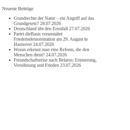
damit noch mehr Menschen mitbekommen, wofür
Neueste Beiträge
wir stehen und warum es sich lohnt, dieBasis zu
wählen.
Grundrechte der Natur – ein Angriff auf das
Mehr Infos:
https://diebasis-st.de/wahlprogramm/
Grundgesetz?
28.07.2026
Deutschland übt den Ernstfall
27.07.2026
Partei dieBasis veranstaltet
#dieBasis
#Landtagswahl
#SachsenAnhalt
Friedensdemonstration am 29. August in
#DeineStimmezählt
#jetztunterstützen
Hannover
24.07.2026
Woran erkennt man eine Reform, die den
Menschen dient?
24.07.2026
Freundschaftsreise nach Belarus: Erinnerung,
58
6
14
Auf Facebook ansehen
Versöhnung und Frieden
23.07.2026
DieBasis
1 Tag zuvor
🔎 Über 100-mal keine Antwort.
Anthony Fauci, Immunologe und Berater des
ehemaligen US-Präsidenten, hat bei einer
Anhörung des US-Senats auf mehr als 100
Fragen die Aussage verweigert. Die juristische