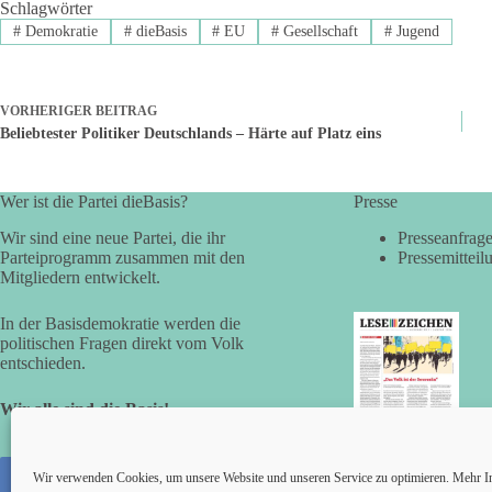
Schlagwörter
#
Demokratie
#
dieBasis
#
EU
#
Gesellschaft
#
Jugend
VORHERIGER
BEITRAG
Beliebtester Politiker Deutschlands – Härte auf Platz eins
Wer ist die Partei dieBasis?
Presse
Wir sind eine neue Partei, die ihr
Presseanfrag
Parteiprogramm zusammen mit den
Pressemitteil
Mitgliedern entwickelt.
In der Basisdemokratie werden die
politischen Fragen direkt vom Volk
entschieden.
Wir alle sind die Basis!
LESEZEICHEN
(LV Bayern)
Wir verwenden Cookies, um unsere Website und unseren Service zu optimieren. Mehr I