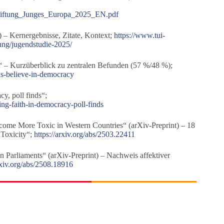
tiftung_Junges_Europa_2025_EN.pdf
 – Kernergebnisse, Zitate, Kontext;
https://www.tui-
tung/jugendstudie-2025/
 – Kurzüberblick zu zentralen Befunden (57 %/48 %);
s-believe-in-democracy
y, poll finds“;
ng-faith-in-democracy-poll-finds
Become More Toxic in Western Countries“ (arXiv-Preprint) – 18
„Toxicity“;
https://arxiv.org/abs/2503.22411
an Parliaments“ (arXiv-Preprint) – Nachweis affektiver
arxiv.org/abs/2508.18916