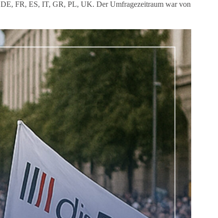
in DE, FR, ES, IT, GR, PL, UK. Der Umfragezeitraum war von