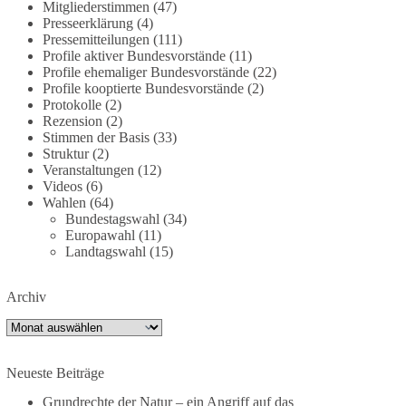
Mitgliederstimmen
(47)
partei.de/2026/07/grundrechte-der-natur-ein-
Presseerklärung
(4)
angriff-auf-das-grundgesetz/
Pressemitteilungen
(111)
Profile aktiver Bundesvorstände
(11)
Profile ehemaliger Bundesvorstände
(22)
🟩🟩🟦🟦🟥🟥🟧🟧
Profile kooptierte Bundesvorstände
(2)
Protokolle
(2)
Es ging weniger um fertige Antworten als um eine
Rezension
(2)
Debatte darüber, wie Freiheit, Verantwortung,
Stimmen der Basis
(33)
Naturschutz und Grundrechte in einer
Struktur
(2)
demokratischen Gesellschaft künftig miteinander
Veranstaltungen
(12)
Videos
(6)
in Einklang gebracht werden können.
Wahlen
(64)
Bundestagswahl
(34)
#dieBasis
#natur
#grundrechte
#grundgesetz
Europawahl
(11)
#demokratie
Landtagswahl
(15)
Archiv
38
7
8
Auf Facebook ansehen
Archiv
DieBasis
1 Tag zuvor
Neueste Beiträge
Grundrechte der Natur – ein Angriff auf das