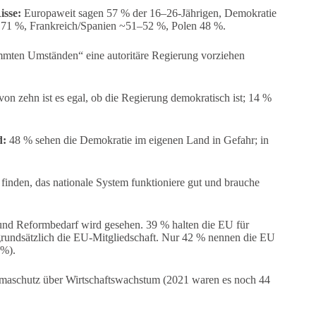
isse:
Europaweit sagen 57 % der 16–26-Jährigen, Demokratie
nd 71 %, Frankreich/Spanien ~51–52 %, Polen 48 %.
mten Umständen“ eine autoritäre Regierung vorziehen
on zehn ist es egal, ob die Regierung demokratisch ist; 14 %
d:
48 % sehen die Demokratie im eigenen Land in Gefahr; in
inden, das nationale System funktioniere gut und brauche
 und Reformbedarf wird gesehen. 39 % halten die EU für
 grundsätzlich die EU-Mitgliedschaft. Nur 42 % nennen die EU
 %).
limaschutz über Wirtschaftswachstum (2021 waren es noch 44