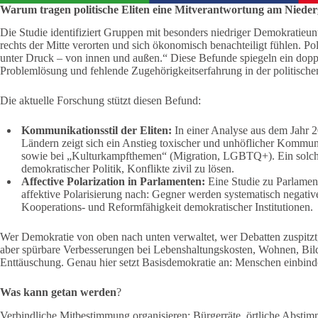
Warum tragen politische Eliten eine Mitverantwortung am Niede
Die Studie identifiziert Gruppen mit besonders niedriger Demokratieun
rechts der Mitte verorten und sich ökonomisch benachteiligt fühlen. Po
unter Druck – von innen und außen.“ Diese Befunde spiegeln ein doppe
Problemlösung und fehlende Zugehörigkeitserfahrung in der politische
Die aktuelle Forschung stützt diesen Befund:
Kommunikationsstil der Eliten:
In einer Analyse aus dem Jahr 2
Ländern zeigt sich ein Anstieg toxischer und unhöflicher Kommun
sowie bei „Kulturkampfthemen“ (Migration, LGBTQ+). Ein solcher 
demokratischer Politik, Konflikte zivil zu lösen.
Affective Polarization in Parlamenten:
Eine Studie zu Parlament
affektive Polarisierung nach: Gegner werden systematisch negative
Kooperations- und Reformfähigkeit demokratischer Institutionen.
Wer Demokratie von oben nach unten verwaltet, wer Debatten zuspitzt, 
aber spürbare Verbesserungen bei Lebenshaltungskosten, Wohnen, Bild
Enttäuschung. Genau hier setzt Basisdemokratie an: Menschen einbinden
Was kann getan werden
?
Verbindliche Mitbestimmung organisieren: Bürgerräte, örtliche Abstim