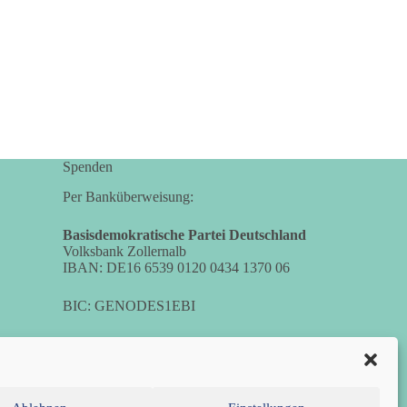
Bewertung werden Gerichte und Ermittlungen
klären – auch auf Basis seines Tagebuches. Doch
unabhängig davon zeigt der Vorgang eines
deutlich:
Die Corona-Zeit ist noch lange nicht
aufgearbeitet.
Auch in Deutschland warten viele Menschen bis
Spenden
heute auf Antworten:
Per Banküberweisung:
❓ Wie wurden politische Entscheidungen
getroffen?
Basisdemokratische Partei Deutschland
❓ Welche Maßnahmen waren notwendig und
Volksbank Zollernalb
IBAN: DE16 6539 0120 0434 1370 06
welche nicht?
❓Und wer übernimmt die Verantwortung für die
BIC: GENODES1EBI
massiven Folgen für Kinder, Familien,
Unternehmen und das Vertrauen in unseren
Rechtsstaat?
🟩🟩🟦🟦🟥🟥🟧🟧