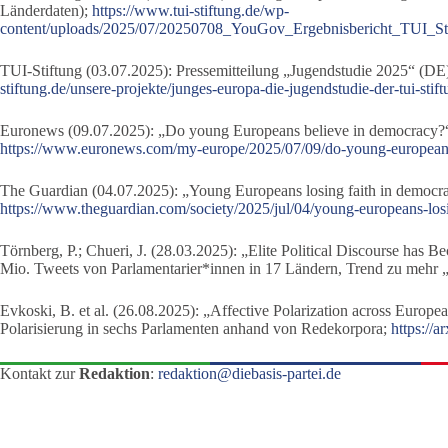
Länderdaten);
https://www.tui-stiftung.de/wp-
content/uploads/2025/07/20250708_YouGov_Ergebnisbericht_TUI_S
TUI-Stiftung (03.07.2025): Pressemitteilung „Jugendstudie 2025“ (DE)
stiftung.de/unsere-projekte/junges-europa-die-jugendstudie-der-tui-stif
Euronews (09.07.2025): „Do young Europeans believe in democracy?“
https://www.euronews.com/my-europe/2025/07/09/do-young-european
The Guardian (04.07.2025): „Young Europeans losing faith in democrac
https://www.theguardian.com/society/2025/jul/04/young-europeans-losi
Törnberg, P.; Chueri, J. (28.03.2025): „Elite Political Discourse has 
Mio. Tweets von Parlamentarier*innen in 17 Ländern, Trend zu mehr 
Evkoski, B. et al. (26.08.2025): „Affective Polarization across Europe
Polarisierung in sechs Parlamenten anhand von Redekorpora;
https://
Kontakt zur
Redaktion
:
redaktion@diebasis-partei.de