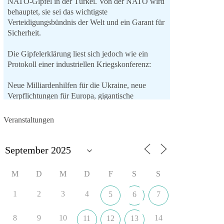
NATO-Gipfel in der Türkei. Von der NATO wird
behauptet, sie sei das wichtigste
Verteidigungsbündnis der Welt und ein Garant für
Sicherheit.
Die Gipfelerklärung liest sich jedoch wie ein
Protokoll einer industriellen Kriegskonferenz:
Neue Milliardenhilfen für die Ukraine, neue
Verpflichtungen für Europa, gigantische
Rüstungsdeals, Ausbau der
Verteidigungsindustrie, Modernisierung der
Veranstaltungen
Streitkräfte, ein klares Bekenntnis zur
militärischen Abschreckung und dazu die
Forderung, der Iran dürfe keine Kernwaffe
besitzen.
M
D
M
D
F
S
S
Und wo war der Austausch über eine
friedensorientierte Politik?
1
2
3
4
5
6
7
🟩🟩🟦🟦🟥🟥🟧🟧
8
9
10
14
11
12
13