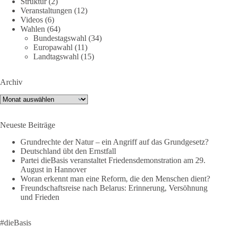
Struktur
(2)
geteilt und diskutiert werden.
Veranstaltungen
(12)
Videos
(6)
Wahlen
(64)
Folge unseren Kanälen:
Bundestagswahl
(34)
Facebook:
Europawahl
(11)
https://www.facebook.com/groups/diebasissachsenanhalt/
Landtagswahl
(15)
Instragram:
https://www.instagram.com/die_basis_sachsen_anhalt/
Archiv
Tiktok:
https://www.tiktok.com/@diebasis_sachsenanhalt
X:
https://x.com/DieBasisLSA
Archiv
Youtube:
https://www.youtube.com/dieBasisSachsenAnhalt
Neueste Beiträge
🟩🟩🟦🟦🟥🟥🟧🟧
Grundrechte der Natur – ein Angriff auf das Grundgesetz?
Like, teile und kommentiere unsere Beiträge, damit noch mehr
Deutschland übt den Ernstfall
Menschen mitbekommen, wofür wir stehen und warum es sich
Partei dieBasis veranstaltet Friedensdemonstration am 29.
August in Hannover
lohnt, dieBasis zu wählen.
Woran erkennt man eine Reform, die den Menschen dient?
Mehr Infos:
https://diebasis-st.de/wahlprogramm/
Freundschaftsreise nach Belarus: Erinnerung, Versöhnung
und Frieden
#dieBasis
#Landtagswahl
#SachsenAnhalt
#DeineStimmezählt
#jetztunterstützen
#dieBasis