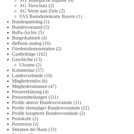
AG Strategische Impulse
(6)
grundgesetz/
AG Tierschutz
(2)
AG Werte und Ziele
(2)
🟩🟩🟦🟦🟥🟥🟧🟧
FAS Basisdemokratie Bayern
(1)
Bundesparteitag
(1)
Bundesvorstand
(5)
Es ging weniger um fertige Antworten als um eine Debatte
BuPa-Archiv
(5)
darüber, wie Freiheit, Verantwortung, Naturschutz und
Bürgerkabinett
(4)
Grundrechte in einer demokratischen Gesellschaft künftig
dieBasis analog
(16)
miteinander in Einklang gebracht werden können.
Friedensdemonstration
(2)
Gastbeiträge
(162)
Geschichte
(13)
#dieBasis
#natur
#grundrechte
#grundgesetz
#demokratie
Ukraine
(2)
Kommentar
(37)
Landesverbände
(10)
Mitgliederinfos
(6)
38
7
8
Auf Facebook ansehen
Mitgliederstimmen
(47)
Presseerklärung
(4)
DieBasis
Pressemitteilungen
(111)
2 Tage(n) zuvor
Profile aktiver Bundesvorstände
(11)
Profile ehemaliger Bundesvorstände
(22)
Profile kooptierte Bundesvorstände
(2)
Jetzt dieBasis Sachsen-Anhalt unterstützen!
Protokolle
(2)
Rezension
(2)
Die Landtagswahl 2026 in Sachsen-Anhalt findet am 6.
Stimmen der Basis
(33)
September statt. Die Inhalte stehen – jetzt müssen sie gesehen,