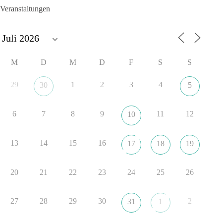
Veranstaltungen
Und wo war der Austausch über eine friedensorientierte
Politik?
🟩🟩🟦🟦🟥🟥🟧🟧
M
D
M
D
F
S
S
dieBasis fordert als einzige Partei in Deutschland den Austritt
aus der NATO. Ein Gipfel, der mehr nach Rüstungsdeal als
29
1
2
3
4
30
5
nach Friedenspolitik klingt, wird niemals Sicherheit schaffen,
ob nun in Deutschland oder weltweit.
6
7
8
9
11
12
10
Quelle:
https://www.tagesschau.de/ausland/asien/nato-
erklaerung-ankara-100.html
13
14
15
16
17
18
19
#dieBasis
#NATO
#Gipfeltreffen
#Frieden
#Sicherheit
20
21
22
23
24
25
26
352
57
36
Auf Facebook ansehen
27
28
29
30
2
31
1
DieBasis
1 Tag zuvor