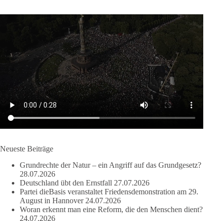
58
6
14
Auf Facebook ansehen
DieBasis
2 Tage(n) zuvor
🔎 Über 100-mal keine Antwort.
Anthony Fauci, Immunologe und Berater des ehemaligen US-
Präsidenten, hat bei einer Anhörung des US-Senats auf mehr
als 100 Fragen die Aussage verweigert. Die juristische
Bewertung werden Gerichte und Ermittlungen klären – auch
auf Basis seines Tagebuches. Doch unabhängig davon zeigt
der Vorgang eines deutlich:
Neueste Beiträge
Grundrechte der Natur – ein Angriff auf das Grundgesetz?
Die Corona-Zeit ist noch lange nicht aufgearbeitet.
28.07.2026
Deutschland übt den Ernstfall
27.07.2026
Auch in Deutschland warten viele Menschen bis heute auf
Partei dieBasis veranstaltet Friedensdemonstration am 29.
Antworten:
August in Hannover
24.07.2026
Woran erkennt man eine Reform, die den Menschen dient?
24.07.2026
❓ Wie wurden politische Entscheidungen getroffen?