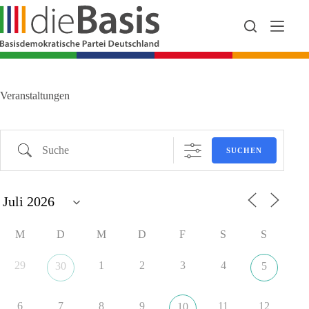
Zum
Inhalt
springen
Veranstaltungen
Suche
SUCHEN
M
D
M
D
F
S
S
29
1
2
3
4
30
5
6
7
8
9
11
12
10