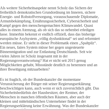
Als weitere Sicherheitsaspekte nennt Scholz das Sichern der
freiheitlich demokratischen Grundordnung im Inneren, sichere
Energie- und Rohstoffversorgung, vorausschauende Diplomatie,
Armutsbekämpfung, Ernährungssicherheit, Cybersicherheit und
Kampf gegen den menschengemachten Klimawandel. Quasi
alles in einem Atemzug, als ob sich das so nebenbei erledigen
lasse. Immerhin bekennt er endlich offiziell, dass das bisherige
europäische Asylsystem „völlig dysfunktional“ sei und reformiert
werden müsse. Er sieht in dieser Problematik einen „Spaltpilz“.
Ein neues, faires System müsse her gegen ungesteuerte
Binnenmigration und zur Entlastung Deutschlands. Seit wie
vielen Jahren ist Scholz insgesamt mit in der
Regierungsverantwortung? Hat er nicht seit 2015 genug
Möglichkeiten gehabt, Missstände deutlich zu benennen und an
ihrer Beseitigung mitzuarbeiten?
Es ist fraglich, ob der Bundeskanzler die momentane
Verunsicherung der Bürger mit seiner Regierungserklärung
beschwichtigen kann, auch wenn er sich zuversichtlich gibt. Das
Sicherheitsbedürfnis der Hausbesitzer, der Rentner, der
Menschen in manchen öffentlichen Räumen, aber auch der
kleinen und mittelständischen Unternehmer findet in der
Regierungserklärung keine Erwähnung. Was der Bundeskanzler