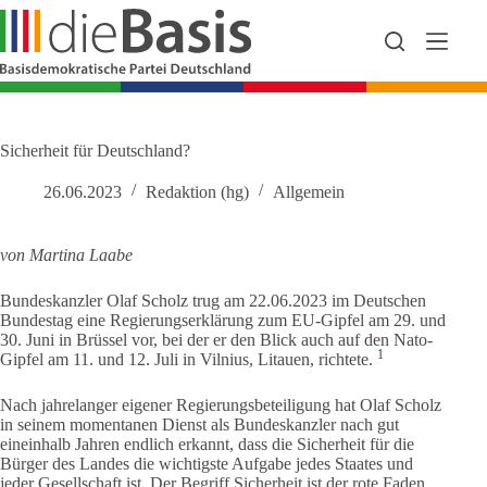
Zum
Inhalt
springen
Sicherheit für Deutschland?
26.06.2023
Redaktion (hg)
Allgemein
von Martina Laabe
Bundeskanzler Olaf Scholz trug am 22.06.2023 im Deutschen
Bundestag eine Regierungserklärung zum EU-Gipfel am 29. und
30. Juni in Brüssel vor, bei der er den Blick auch auf den Nato-
1
Gipfel am 11. und 12. Juli in Vilnius, Litauen, richtete.
Nach jahrelanger eigener Regierungsbeteiligung hat Olaf Scholz
in seinem momentanen Dienst als Bundeskanzler nach gut
eineinhalb Jahren endlich erkannt, dass die Sicherheit für die
Bürger des Landes die wichtigste Aufgabe jedes Staates und
jeder Gesellschaft ist. Der Begriff Sicherheit ist der rote Faden