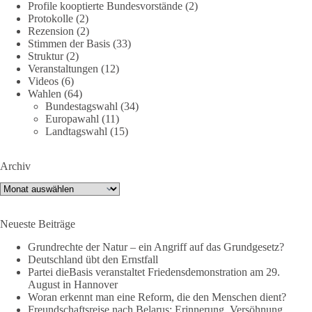
Profile kooptierte Bundesvorstände
(2)
nte-strategische-ausrichtung
#section
-6092974
Protokolle
(2)
Rezension
(2)
#dieBasis
#Umfrage
#Verteidigung
#Bundeswehr
#NATO
Stimmen der Basis
(33)
Struktur
(2)
Veranstaltungen
(12)
Videos
(6)
659
669
26
Auf Facebook ansehen
Wahlen
(64)
Bundestagswahl
(34)
Europawahl
(11)
DieBasis
Landtagswahl
(15)
22 Stunden zuvor
💧 Wasser ist kein globales Experiment
Archiv
Archiv
Robert Habecks (Bündnis 90/Die Grünen) Lieblingsökonomin
Mariana Mazzucato ist Beraterin und Rednerin des World
Economic Forum (WEF). In ihrer Rede zu globalen
Neueste Beiträge
Herausforderungen sprach sie sich 2022 dafür aus, bestimmte
Grundrechte der Natur – ein Angriff auf das Grundgesetz?
Ressourcen als globale Güter zu betrachten. Da es bei den
Deutschland übt den Ernstfall
Covid-19-„Impfungen“ nicht gelungen ist, die ganze Welt
Partei dieBasis veranstaltet Friedensdemonstration am 29.
„durchzuimpfen“, kritisiert sie dies als globales Versagen und
August in Hannover
betrachtet Wasser nun als „globales Gemeingut“.
Woran erkennt man eine Reform, die den Menschen dient?
Freundschaftsreise nach Belarus: Erinnerung, Versöhnung