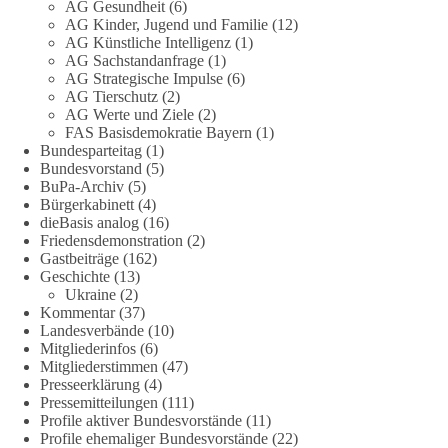
AG Gesundheit
(6)
Jetzt abstimmen: Welche Rolle soll Deutschland in Sachen
AG Kinder, Jugend und Familie
(12)
Verteidung übernehmen❓
AG Künstliche Intelligenz
(1)
AG Sachstandanfrage
(1)
AG Strategische Impulse
(6)
Das Bundesministerium der Verteidigung schreibt im
AG Tierschutz
(2)
Strategiepapier, dass die Bundeswehr zum Schutz des Landes
AG Werte und Ziele
(2)
und der Verbündeten abschreckungs- und verteidigungsfähig
FAS Basisdemokratie Bayern
(1)
sein muss. Die strategische Ausrichtung sieht vor, dass
Bundesparteitag
(1)
Deutschland in der NATO eine Führungsrolle übernimmt, zur
Bundesvorstand
(5)
stärksten konventionellen Armee Europas werden soll und
BuPa-Archiv
(5)
Bürgerkabinett
(4)
über die Verteidigungsbereitschaft hinaus aufrüstet.
dieBasis analog
(16)
Friedensdemonstration
(2)
Wie siehst du das? Mach jetzt bei unserer Umfrage mit und sag
Gastbeiträge
(162)
uns deine Meinung:
Geschichte
(13)
Ukraine
(2)
point_right
https://diebasis-he.de/umfrage-des-monats-august-
Kommentar
(37)
Landesverbände
(10)
2026/
point_left
Mitgliederinfos
(6)
Mitgliederstimmen
(47)
🟩🟩🟦🟦🟥🟥🟧🟧
Presseerklärung
(4)
Pressemitteilungen
(111)
Quelle:
#section
-6092974" target="_blank"
Profile aktiver Bundesvorstände
(11)
rel="noreferrer">https://www.bmvg.de/de/grundlagendokume
Profile ehemaliger Bundesvorstände
(22)