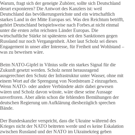
Warum, fragt sich der geneigte Zuhörer, sollte sich Deutschland
derart exponieren? Die Antwort des Kanzlers ist: weil
Deutschland das bevölkerungsreichste und ein wirtschaftlich
starkes Land in der Mitte Europas sei. Was den Reichtum betrifft,
gehört Deutschland beispielsweise nach Forbes.at nicht einmal
unter die ersten zehn reichsten Länder Europas. Die
wirtschaftliche Stärke ist spätestens seit den Sanktionen gegen
Russland nur noch Vergangenheit. Aber laut Scholz sei dieses
Engagement in unser aller Interesse, für Freiheit und Wohlstand –
was zu beweisen wäre.
Beim NATO-Gipfel in Vilnius solle ein starkes Signal für die
Zukunft gesetzt werden. Scholz nennt herausragend
ausgerechnet den Schutz der Infrastruktur unter Wasser, ohne mit
einem Wort auf die Sprengung von Nordstream 2 einzugehen.
Wenn NATO- oder andere Verbündete aktiv dabei gewesen
wären und Scholz davon wüsste, wäre diese seine Aussage
unverfroren. Aber allein schon die fehlenden Bemühungen der
deutschen Regierung um Aufklärung diesbezüglich sprechen
Bände.
Der Bundeskanzler verspricht, dass die Ukraine während des
Krieges nicht der NATO beitreten werde und es keine Eskalation
zwischen Russland und der NATO im Ukrainekrieg geben