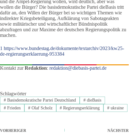
und die Ampel-Regierung wollen, wird deutlich, aber was
wollen die Bürger? Die basisdemokratische Partei dieBasis tritt
dafür an, den Willen der Bürger bei so wichtigen Themen wie
indirekter Kriegsbeteiligung, Aufklärung von Sabotageakten
sowie militärischer und wirtschaftlicher Bündnispolitik
abzufragen und zur Maxime der deutschen Regierungspolitik zu
machen.
1
https://www.bundestag.de/dokumente/textarchiv/2023/kw25-
de-regierungserklaerung-953384
Kontakt zur
Redaktion
:
redaktion@diebasis-partei.de
Schlagwörter
#
Basisdemokratische Partei Deutschland
#
dieBasis
#
Frieden
#
Olaf Scholz
#
Regierungserklärung
#
ukraine
VORHERIGER
NÄCHSTER