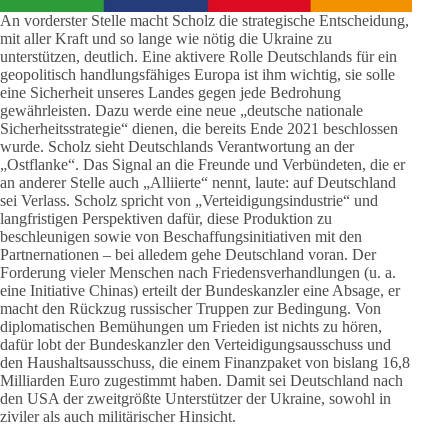
An vorderster Stelle macht Scholz die strategische Entscheidung,
mit aller Kraft und so lange wie nötig die Ukraine zu
unterstützen, deutlich. Eine aktivere Rolle Deutschlands für ein
geopolitisch handlungsfähiges Europa ist ihm wichtig, sie solle
eine Sicherheit unseres Landes gegen jede Bedrohung
gewährleisten. Dazu werde eine neue „deutsche nationale
Sicherheitsstrategie“ dienen, die bereits Ende 2021 beschlossen
wurde. Scholz sieht Deutschlands Verantwortung an der
„Ostflanke“. Das Signal an die Freunde und Verbündeten, die er
an anderer Stelle auch „Alliierte“ nennt, laute: auf Deutschland
sei Verlass. Scholz spricht von „Verteidigungsindustrie“ und
langfristigen Perspektiven dafür, diese Produktion zu
beschleunigen sowie von Beschaffungsinitiativen mit den
Partnernationen – bei alledem gehe Deutschland voran. Der
Forderung vieler Menschen nach Friedensverhandlungen (u. a.
eine Initiative Chinas) erteilt der Bundeskanzler eine Absage, er
macht den Rückzug russischer Truppen zur Bedingung. Von
diplomatischen Bemühungen um Frieden ist nichts zu hören,
dafür lobt der Bundeskanzler den Verteidigungsausschuss und
den Haushaltsausschuss, die einem Finanzpaket von bislang 16,8
Milliarden Euro zugestimmt haben. Damit sei Deutschland nach
den USA der zweitgrößte Unterstützer der Ukraine, sowohl in
ziviler als auch militärischer Hinsicht.