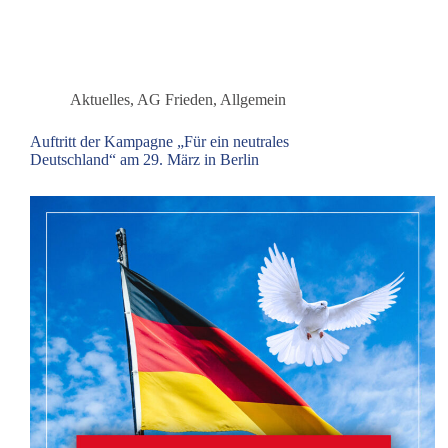
Bundesparteitag
der
Partei
dieBasis
in
Aktuelles
,
AG Frieden
,
Allgemein
Blankenfelde-
Mahlow
Auftritt der Kampagne „Für ein neutrales
Deutschland“ am 29. März in Berlin