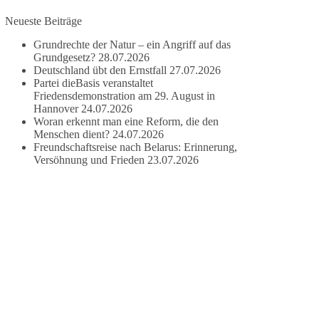
Neueste Beiträge
#dieBasis
#frieden
#russandistnichtunserFeind
#friedenspartei
Grundrechte der Natur – ein Angriff auf das
Grundgesetz?
28.07.2026
Deutschland übt den Ernstfall
27.07.2026
Partei dieBasis veranstaltet
377
168
37
Auf Facebook ansehen
Friedensdemonstration am 29. August in
Hannover
24.07.2026
Woran erkennt man eine Reform, die den
DieBasis
Menschen dient?
24.07.2026
2 Tage(n) zuvor
Freundschaftsreise nach Belarus: Erinnerung,
Versöhnung und Frieden
23.07.2026
Wusstest du, dass ein guter Antrag nicht besser
oder schlechter wird, nur weil er von einer
bestimmten Partei kommt?
Sachsen-Anhalt braucht Lösungen für Schule,
Pflege, Wirtschaft, Infrastruktur und die
Kommunen. Diese Probleme werden nicht
kleiner, wenn im Landtag zuerst auf Parteifarbe
und erst danach auf den Inhalt geschaut wird.
🟩🟩🟦🟦🟥🟥🟧🟧