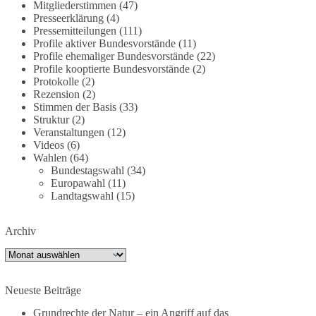
Mitgliederstimmen
(47)
dieBasis fordert deshalb weiterhin eine
Presseerklärung
(4)
unabhängige, vollständige und transparente
Pressemitteilungen
(111)
Aufarbeitung der Corona-Politik. Ohne
Profile aktiver Bundesvorstände
(11)
Profile ehemaliger Bundesvorstände
(22)
Denkverbote, ohne Vorverurteilungen und ohne
Profile kooptierte Bundesvorstände
(2)
Tabus.
Protokolle
(2)
Rezension
(2)
Quellen:
https://apnews.com/article/fauci-diaries-
Stimmen der Basis
(33)
covid-origins-rand-paul-
Struktur
(2)
6b25da9f75a0becbaf2886ab22643e67
und
Veranstaltungen
(12)
Videos
(6)
https://www.tichyseinblick.de/kolumnen/aus-aller-
Wahlen
(64)
welt/usa-tagebuch-fauci-corona-impfung/
Bundestagswahl
(34)
Europawahl
(11)
#dieBasis
#Corona
#Aufarbeitung
#Transparenz
Landtagswahl
(15)
#Demokratie
#Vertrauen
Archiv
Archiv
239
36
60
Auf Facebook ansehen
Neueste Beiträge
DieBasis
2 Tage(n) zuvor
Grundrechte der Natur – ein Angriff auf das