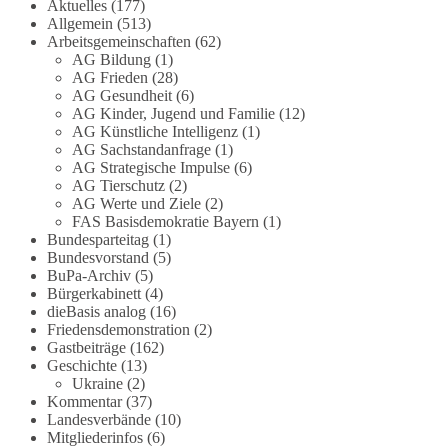
Die Corona-Zeit ist noch lange nicht
Aktuelles
(177)
Allgemein
(513)
aufgearbeitet.
Arbeitsgemeinschaften
(62)
AG Bildung
(1)
Auch in Deutschland warten viele Menschen bis
AG Frieden
(28)
heute auf Antworten:
AG Gesundheit
(6)
AG Kinder, Jugend und Familie
(12)
❓ Wie wurden politische Entscheidungen
AG Künstliche Intelligenz
(1)
AG Sachstandanfrage
(1)
getroffen?
AG Strategische Impulse
(6)
❓ Welche Maßnahmen waren notwendig und
AG Tierschutz
(2)
welche nicht?
AG Werte und Ziele
(2)
❓Und wer übernimmt die Verantwortung für die
FAS Basisdemokratie Bayern
(1)
massiven Folgen für Kinder, Familien,
Bundesparteitag
(1)
Unternehmen und das Vertrauen in unseren
Bundesvorstand
(5)
BuPa-Archiv
(5)
Rechtsstaat?
Bürgerkabinett
(4)
dieBasis analog
(16)
🟩🟩🟦🟦🟥🟥🟧🟧
Friedensdemonstration
(2)
Gastbeiträge
(162)
Eine demokratische Gesellschaft lebt nicht davon,
Geschichte
(13)
unbequeme Fragen zu vermeiden. Sie lebt davon,
Ukraine
(2)
Kommentar
(37)
Fragen offen zu stellen und transparent zu
Landesverbände
(10)
beantworten.
Mitgliederinfos
(6)