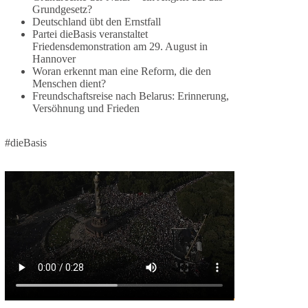
Grundgesetz?
🕊 Wir wollen den Krieg mit Russland nicht!
Deutschland übt den Ernstfall
Partei dieBasis veranstaltet
Am 20. Juni 2026 fand in Berlin am
Friedensdemonstration am 29. August in
Hannover
Brandenburger Tor die Demonstration mit dem
Woran erkennt man eine Reform, die den
Motto „Russland ist nicht unser Feind“ statt.
Menschen dient?
Freundschaftsreise nach Belarus: Erinnerung,
Hier ein Auszug aus der Rede von der
Versöhnung und Frieden
Bundestagsabgeordneten Sevim Dağdelen
(BSW).
#dieBasis
„Wir müssen Nein sagen zu diesem stinkenden
Revanchismus!“
👉 Hier geht es zum vollständigen Video:
https://www.youtube.com/live/a9hOswSNg4I?
si=2b_C6GgNY9EB-rXw
🟩🟩🟦🟦🟥🟥🟧🟧
❤️ Wir freuen uns über deine Unterstützung:
https://diebasis.de/spenden/