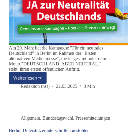
Am 29. März hat die Kampagne "Für ein neutrales
Deutschland" in Berlin im Rahmen der "Ersten
alternativen Medienmesse", die insgesamt unter dem
Motto "DEUTSCHLAND. ABER NEUTRAL."
steht, ihren ersten öffentlichen Auftritt.
Weiterlesen
Auftritt
der
Redaktion (nsf)
22.03.2025
3 Min
Kampagne
„Für
ein
neutrales
Deutschland“
Allgemein
,
Bundestagswahl
,
Pressemitteilungen
am
29.
Berlin: Unterstützerunterschriften gestohlen