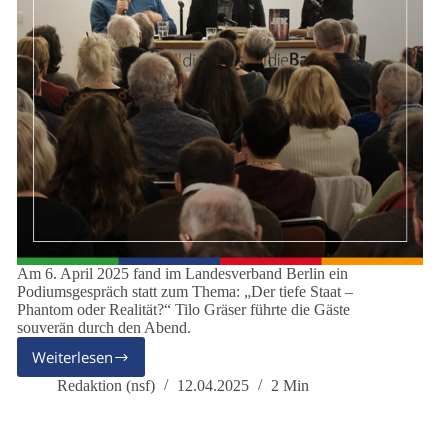
Am 6. April 2025 fand im Landesverband Berlin ein
Podiumsgespräch statt zum Thema: „Der tiefe Staat –
Phantom oder Realität?“ Tilo Gräser führte die Gäste
souverän durch den Abend.
Weiterlesen
Tiefer
Staat
Redaktion (nsf)
12.04.2025
2 Min
–
Phantom
oder