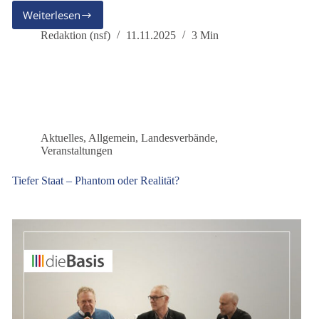
Weiterlesen
dieBasis
–
Redaktion (nsf)
11.11.2025
3 Min
konsequent
für
Frieden
und
die
Neutralität
Deutschlands
Aktuelles
,
Allgemein
,
Landesverbände
,
Veranstaltungen
Tiefer Staat – Phantom oder Realität?