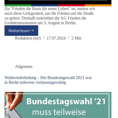
Da "Frieden die Basis für unser Leben" ist, nutzen wir
auch diese Gelegenheit, um für Frieden auf die Straße
zu gehen. Deshalb unterstützt die AG Frieden die
Großdemonstration am 3. August in Berlin.
Weiterlesen
Demo
für
Redaktion (nsf)
17.07.2024
2 Min
Frieden
und
Freiheit
in
Berlin
Allgemein
am
03.
Wahlwiederholung – Die Bundestagswahl 2021 war
August
in Berlin teilweise verfassungswidrig
2024