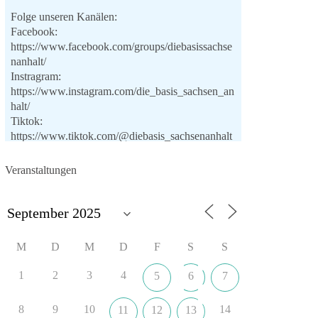
Folge unseren Kanälen:
Facebook:
https://www.facebook.com/groups/diebasissachse
nanhalt/
Instragram:
https://www.instagram.com/die_basis_sachsen_an
halt/
Tiktok:
https://www.tiktok.com/@diebasis_sachsenanhalt
X:
https://x.com/DieBasisLSA
Youtube:
Veranstaltungen
https://www.youtube.com/dieBasisSachsenAnhalt
🟩🟩🟦🟦🟥🟥🟧🟧
Like, teile und kommentiere unsere Beiträge,
M
D
M
D
F
S
S
damit noch mehr Menschen mitbekommen, wofür
wir stehen und warum es sich lohnt, dieBasis zu
1
2
3
4
5
6
7
wählen.
Mehr Infos:
https://diebasis-st.de/wahlprogramm/
8
9
10
14
11
12
13