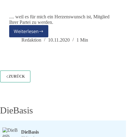
.... weil es für mich ein Herzenswunsch ist, Mitglied
Ihrer Partei zu werden.
Weiterlesen
Monika
–
Redaktion
10.11.2020
1 Min
Ich
bin
dabei
ZURÜCK
DieBasis
DieBasis