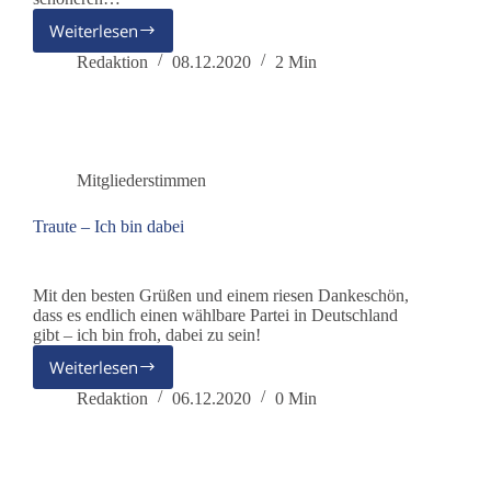
Weiterlesen
Gotmar
Knauff
Redaktion
08.12.2020
2 Min
über
dieBasis
Mitgliederstimmen
Traute – Ich bin dabei
Mit den besten Grüßen und einem riesen Dankeschön,
dass es endlich einen wählbare Partei in Deutschland
gibt – ich bin froh, dabei zu sein!
Weiterlesen
Traute
–
Redaktion
06.12.2020
0 Min
Ich
bin
dabei