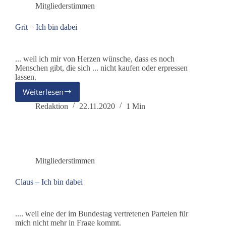
Mitgliederstimmen
Grit – Ich bin dabei
... weil ich mir von Herzen wünsche, dass es noch
Menschen gibt, die sich ... nicht kaufen oder erpressen
lassen.
Weiterlesen
Grit
–
Redaktion
22.11.2020
1 Min
Ich
bin
dabei
Mitgliederstimmen
Claus – Ich bin dabei
.... weil eine der im Bundestag vertretenen Parteien für
mich nicht mehr in Frage kommt.