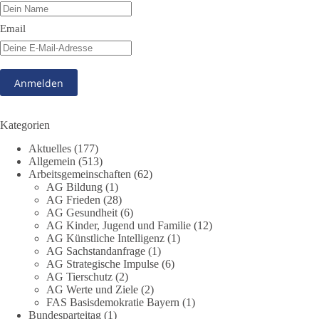
🤝 Jetzt Mitglied werden:
https://diebasis.de/mitgliedschaft/
Email
#dieBasis
#Meme
#Plandemie
#Corona
#Impfung
348
28
53
Auf Facebook ansehen
Kategorien
DieBasis
Aktuelles
(177)
2 Tage(n) zuvor
Allgemein
(513)
Arbeitsgemeinschaften
(62)
AG Bildung
(1)
Stimmen der dieBasis – heute mit dem „Demokratie-Bestatter“
AG Frieden
(28)
AG Gesundheit
(6)
Die Energiewende ist bisher kein Erfolg, sondern ein teures,
AG Kinder, Jugend und Familie
(12)
ineffizientes Unterfangen. Dies belegt eine Auswertung der
AG Künstliche Intelligenz
(1)
NZZ, wonach die Energiewende den Strom nicht billiger,
AG Sachstandanfrage
(1)
sondern teurer gemacht hat.
AG Strategische Impulse
(6)
AG Tierschutz
(2)
AG Werte und Ziele
(2)
Quelle:
https://www.nzz.ch/der-andere-blick/fehlschlag-
FAS Basisdemokratie Bayern
(1)
energiewende-warum-deutschland-trotz-rekordausbau-von-
Bundesparteitag
(1)