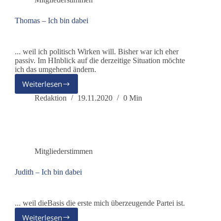
Thomas – Ich bin dabei
... weil ich politisch Wirken will. Bisher war ich eher
passiv. Im HInblick auf die derzeitige Situation möchte
ich das umgehend ändern.
Weiterlesen
Thomas
–
Redaktion
19.11.2020
0 Min
Ich
bin
dabei
Mitgliederstimmen
Judith – Ich bin dabei
... weil dieBasis die erste mich überzeugende Partei ist.
Weiterlesen