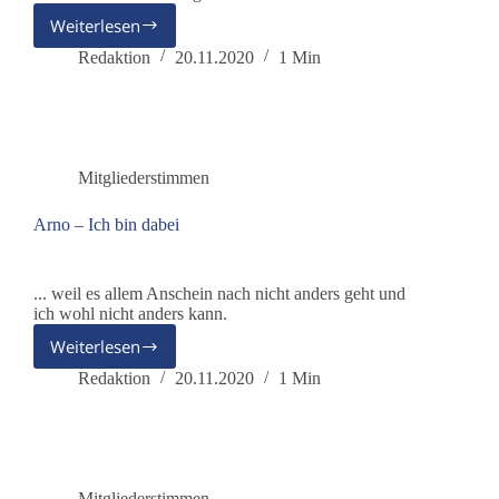
Weiterlesen
Claus
–
Redaktion
20.11.2020
1 Min
Ich
bin
dabei
Mitgliederstimmen
Arno – Ich bin dabei
... weil es allem Anschein nach nicht anders geht und
ich wohl nicht anders kann.
Weiterlesen
Arno
–
Redaktion
20.11.2020
1 Min
Ich
bin
dabei
Mitgliederstimmen