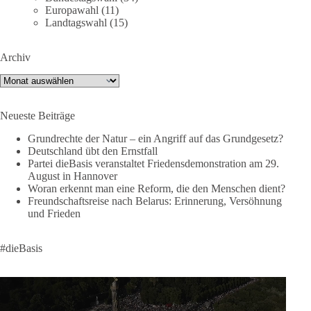
⚡️ NATO-Gipfel in Ankara: Kriegskonferenz statt
Europawahl
(11)
Friedensgipfel!?
Landtagswahl
(15)
Anfang Juli 2026 trafen sich 32 Bündnisstaaten sowie deren
Archiv
Staats- und Regierungschefs zum NATO-Gipfel in der Türkei.
Von der NATO wird behauptet, sie sei das wichtigste
Archiv
Verteidigungsbündnis der Welt und ein Garant für Sicherheit.
Neueste Beiträge
Die Gipfelerklärung liest sich jedoch wie ein Protokoll einer
industriellen Kriegskonferenz:
Grundrechte der Natur – ein Angriff auf das Grundgesetz?
Deutschland übt den Ernstfall
Partei dieBasis veranstaltet Friedensdemonstration am 29.
Neue Milliardenhilfen für die Ukraine, neue Verpflichtungen
August in Hannover
für Europa, gigantische Rüstungsdeals, Ausbau der
Woran erkennt man eine Reform, die den Menschen dient?
Verteidigungsindustrie, Modernisierung der Streitkräfte, ein
Freundschaftsreise nach Belarus: Erinnerung, Versöhnung
klares Bekenntnis zur militärischen Abschreckung und dazu
und Frieden
die Forderung, der Iran dürfe keine Kernwaffe besitzen.
#dieBasis
Und wo war der Austausch über eine friedensorientierte
Politik?
🟩🟩🟦🟦🟥🟥🟧🟧