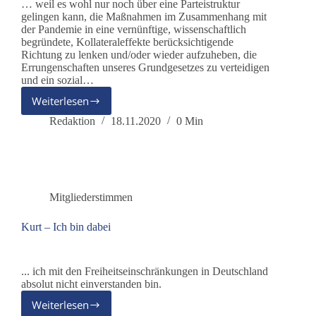
… weil es wohl nur noch über eine Parteistruktur
gelingen kann, die Maßnahmen im Zusammenhang mit
der Pandemie in eine vernünftige, wissenschaftlich
begründete, Kollateraleffekte berücksichtigende
Richtung zu lenken und/oder wieder aufzuheben, die
Errungenschaften unseres Grundgesetzes zu verteidigen
und ein sozial…
Weiterlesen
Giò
–
Redaktion
18.11.2020
0 Min
Ich
bin
dabei
Mitgliederstimmen
Kurt – Ich bin dabei
... ich mit den Freiheitseinschränkungen in Deutschland
absolut nicht einverstanden bin.
Weiterlesen
Kurt