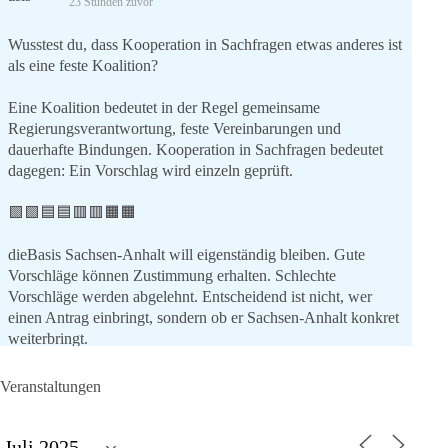
23 Stunden zuvor
Wusstest du, dass Kooperation in Sachfragen etwas anderes ist
als eine feste Koalition?
Eine Koalition bedeutet in der Regel gemeinsame
Regierungsverantwortung, feste Vereinbarungen und
dauerhafte Bindungen. Kooperation in Sachfragen bedeutet
dagegen: Ein Vorschlag wird einzeln geprüft.
🟩🟩🟦🟦🟥🟥🟧🟧
dieBasis Sachsen-Anhalt will eigenständig bleiben. Gute
Vorschläge können Zustimmung erhalten. Schlechte
Vorschläge werden abgelehnt. Entscheidend ist nicht, wer
einen Antrag einbringt, sondern ob er Sachsen-Anhalt konkret
weiterbringt.
Keine automatische Zustimmung. Keine automatische
Ablehnung. Keine politische Verschmelzung.
Veranstaltungen
💬 Was ist dir wichtiger: feste Lager oder unabhängige
Entscheidungen? 👇