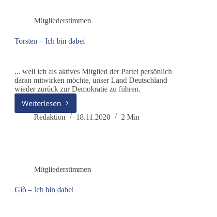
Mitgliederstimmen
Torsten – Ich bin dabei
... weil ich als aktives Mitglied der Partei persönlich
daran mitwirken möchte, unser Land Deutschland
wieder zurück zur Demokratie zu führen.
Weiterlesen
Torsten
–
Redaktion
18.11.2020
2 Min
Ich
bin
dabei
Mitgliederstimmen
Giò – Ich bin dabei