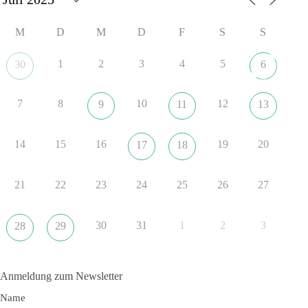
#dieBasis
#SachsenAnhalt
#Landtagswahl2026
#Kooperation
M
D
M
D
F
S
S
#Sachpolitik
1
2
3
4
5
30
6
6
2
Auf Facebook ansehen
7
8
10
12
9
11
13
DieBasis
1 Tag zuvor
14
15
16
19
20
17
18
„Plandemie-Logik Reloaded“
21
22
23
24
25
26
27
Sie sagten immer und immer wieder: „Nur die Impfung rettet
uns!“
Wir sagen heute: Die politischen Ansagen hätten fast mehr
30
31
1
2
3
28
29
Menschen umgebracht als das Virus selbst.
🟩🟩🟦🟦🟥🟥🟧🟧
Anmeldung zum Newsletter
👉 Teile diesen Beitrag, bevor die nächste Staffel wieder so
Name
absurd wird.