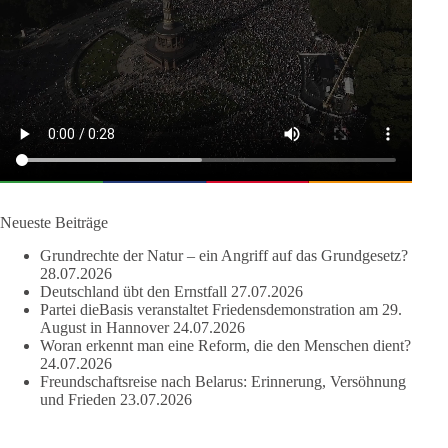
dieBasis fordert als einzige Partei in Deutschland den Austritt
aus der NATO. Ein Gipfel, der mehr nach Rüstungsdeal als
nach Friedenspolitik klingt, wird niemals Sicherheit schaffen,
ob nun in Deutschland oder weltweit.
Quelle:
https://www.tagesschau.de/ausland/asien/nato-
erklaerung-ankara-100.html
#dieBasis
#NATO
#Gipfeltreffen
#Frieden
#Sicherheit
Neueste Beiträge
Grundrechte der Natur – ein Angriff auf das Grundgesetz?
664
137
66
Auf Facebook ansehen
28.07.2026
Deutschland übt den Ernstfall
27.07.2026
Partei dieBasis veranstaltet Friedensdemonstration am 29.
DieBasis
August in Hannover
24.07.2026
3 Tage(n) zuvor
Woran erkennt man eine Reform, die den Menschen dient?
24.07.2026
Grundrechte der Natur – ein Angriff auf das Grundgesetz?
Freundschaftsreise nach Belarus: Erinnerung, Versöhnung
und Frieden
23.07.2026
Im Politischen Frühschoppen diskutieren die Teilnehmer das
Verhältnis von Mensch, Natur und Grundgesetz.