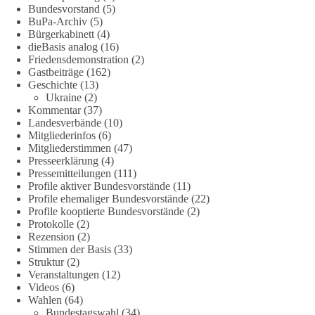
wind-und-sonnenkraft-weniger-strom-erzeugt-ld.10006607
Bundesvorstand
(5)
BuPa-Archiv
(5)
🟩🟩🟦🟦🟥🟥🟧🟧
Bürgerkabinett
(4)
dieBasis analog
(16)
Friedensdemonstration
(2)
„Wir brauchen dringend wettbewerbsfähige Energiepreise und
Gastbeiträge
(162)
eine ideologiefreie Diskussion“, meint der Demokratie-
Geschichte
(13)
Bestatter.
Ukraine
(2)
Kommentar
(37)
Wie siehst du das?
Landesverbände
(10)
Mitgliederinfos
(6)
Mitgliederstimmen
(47)
🤝 Jetzt Politik für die Menschen mitgestalten:
Presseerklärung
(4)
https://diebasis.de/mitgliedschaft/
Pressemitteilungen
(111)
Profile aktiver Bundesvorstände
(11)
#dieBasis
#energiewende
#strompreise
#wettbewerb
Profile ehemaliger Bundesvorstände
(22)
Profile kooptierte Bundesvorstände
(2)
Protokolle
(2)
Rezension
(2)
40
7
Auf Facebook ansehen
Stimmen der Basis
(33)
Struktur
(2)
Veranstaltungen
(12)
DieBasis
Videos
(6)
2 Tage(n) zuvor
Wahlen
(64)
Bundestagswahl
(34)