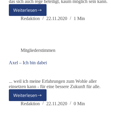
das sich auch rege beteiligt, kaum möglich sein kann.
Weiterlesen
Valentin
–
Redaktion
22.11.2020
1 Min
Ich
bin
dabei
Mitgliederstimmen
Axel – Ich bin dabei
... weil ich meine Erfahrungen zum Wohle aller
einsetzen kann - für eine bessere Zukunft für alle.
Weiterlesen
Axel
–
Redaktion
22.11.2020
0 Min
Ich
bin
dabei