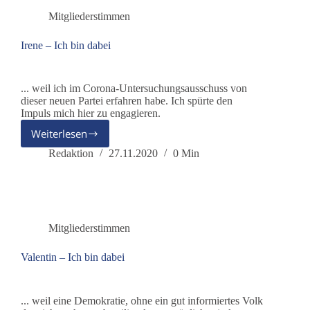
Mitgliederstimmen
Irene – Ich bin dabei
... weil ich im Corona-Untersuchungsausschuss von
dieser neuen Partei erfahren habe. Ich spürte den
Impuls mich hier zu engagieren.
Weiterlesen
Irene
–
Redaktion
27.11.2020
0 Min
Ich
bin
dabei
Mitgliederstimmen
Valentin – Ich bin dabei
... weil eine Demokratie, ohne ein gut informiertes Volk