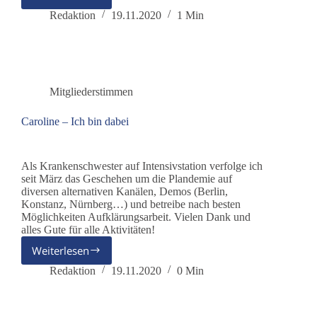
Judith
–
Redaktion
19.11.2020
1 Min
Ich
bin
dabei
Mitgliederstimmen
Caroline – Ich bin dabei
Als Krankenschwester auf Intensivstation verfolge ich
seit März das Geschehen um die Plandemie auf
diversen alternativen Kanälen, Demos (Berlin,
Konstanz, Nürnberg…) und betreibe nach besten
Möglichkeiten Aufklärungsarbeit. Vielen Dank und
alles Gute für alle Aktivitäten!
Weiterlesen
Caroline
–
Redaktion
19.11.2020
0 Min
Ich
bin
dabei