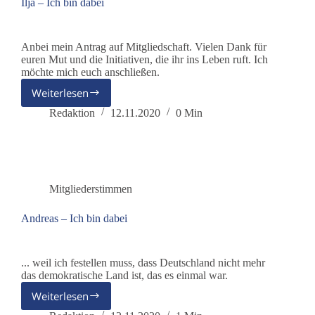
Ilja – Ich bin dabei
Anbei mein Antrag auf Mitgliedschaft. Vielen Dank für
euren Mut und die Initiativen, die ihr ins Leben ruft. Ich
möchte mich euch anschließen.
Weiterlesen
Ilja
–
Redaktion
12.11.2020
0 Min
Ich
bin
dabei
Mitgliederstimmen
Andreas – Ich bin dabei
... weil ich festellen muss, dass Deutschland nicht mehr
das demokratische Land ist, das es einmal war.
Weiterlesen
Andreas