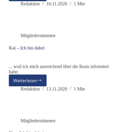
–
Redaktion
16.11.2020
1 Min
Ich
bin
dabei
Mitgliederstimmen
Kai – Ich bin dabei
... weil ich mich ausreichend über die Basis informiert
habe.
Weiterlesen
Kai
–
Redaktion
13.11.2020
1 Min
Ich
bin
dabei
Mitgliederstimmen