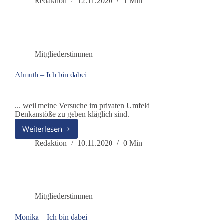
–
Redaktion
12.11.2020
1 Min
Ich
bin
dabei
Mitgliederstimmen
Almuth – Ich bin dabei
... weil meine Versuche im privaten Umfeld
Denkanstöße zu geben kläglich sind.
Weiterlesen
Almuth
–
Redaktion
10.11.2020
0 Min
Ich
bin
dabei
Mitgliederstimmen
Monika – Ich bin dabei